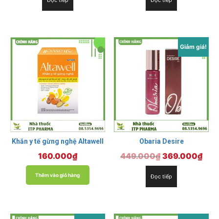
Giảm giá!
Khăn y tế gừng nghệ Altawell
Obaria Desire
Giá
Giá
160.000
₫
449.000
₫
369.000
₫
gốc
hiện
Thêm vào giỏ hàng
Đọc tiếp
là:
tại
449.000₫.
là:
369.