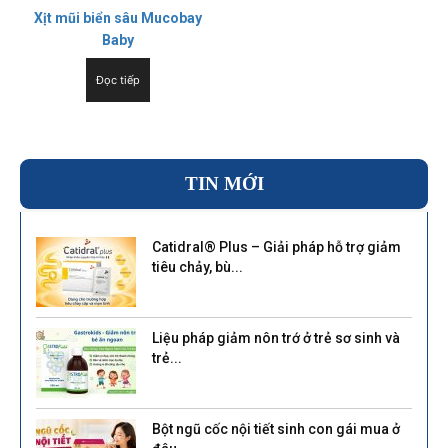
Xịt mũi biển sâu Mucobay
Baby
Đọc tiếp
TIN MỚI
Catidral® Plus – Giải pháp hỗ trợ giảm
tiêu chảy, bù...
Liệu pháp giảm nôn trớ ở trẻ sơ sinh và
trẻ...
Bột ngũ cốc nội tiết sinh con gái mua ở