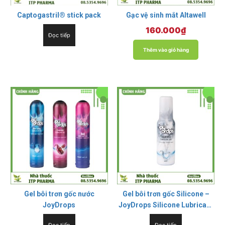
Captogastril® stick pack
Gạc vệ sinh mắt Altawell
160.000
₫
Đọc tiếp
Thêm vào giỏ hàng
Gel bôi trơn gốc nước
Gel bôi trơn gốc Silicone –
JoyDrops
JoyDrops Silicone Lubricant
Gel
Đọc tiếp
Đọc tiếp