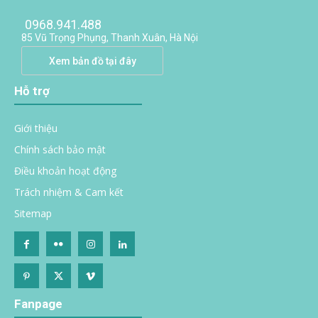
0968.941.488
85 Vũ Trọng Phụng, Thanh Xuân, Hà Nội
Xem bản đồ tại đây
Hỗ trợ
Giới thiệu
Chính sách bảo mật
Điều khoản hoạt động
Trách nhiệm & Cam kết
Sitemap
Fanpage