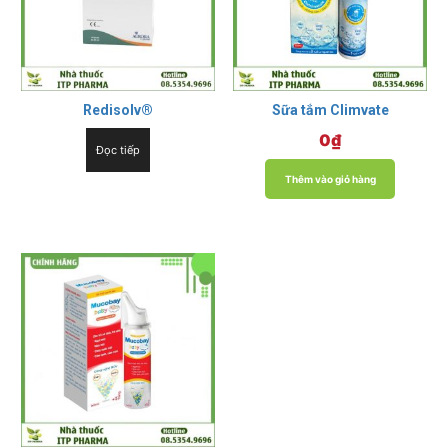
Redisolv®
Sữa tắm Climvate
0
₫
Đọc tiếp
Thêm vào giỏ hàng