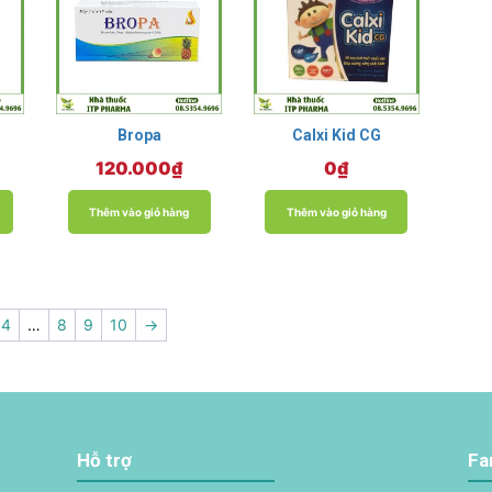
Bropa
Calxi Kid CG
120.000
₫
0
₫
Thêm vào giỏ hàng
Thêm vào giỏ hàng
4
…
8
9
10
→
Hỗ trợ
Fa