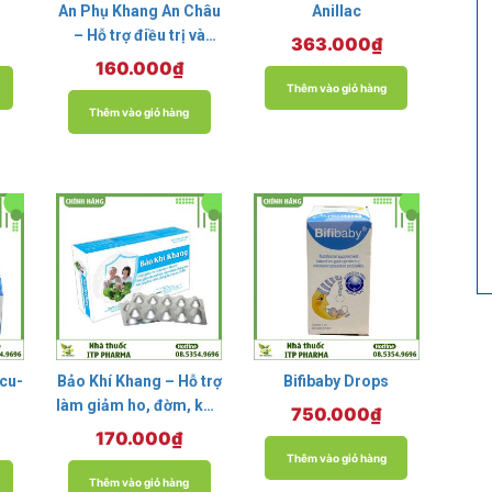
An Phụ Khang An Châu
Anillac
– Hỗ trợ điều trị và
363.000
₫
phòng ngừa u xơ tử
160.000
₫
cung, u nang buồng
Thêm vào giỏ hàng
trứng
Thêm vào giỏ hàng
ocu-
Bảo Khí Khang – Hỗ trợ
Bifibaby Drops
làm giảm ho, đờm, khó
750.000
₫
thở, giảm đợt cấp hen
170.000
₫
suyễn
Thêm vào giỏ hàng
Thêm vào giỏ hàng