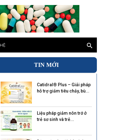
 HỆ
TIN MỚI
Catidral® Plus – Giải pháp
hỗ trợ giảm tiêu chảy, bù...
Liệu pháp giảm nôn trớ ở
trẻ sơ sinh và trẻ...