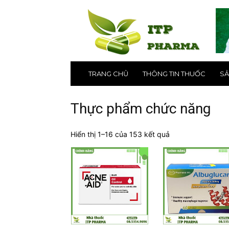
ITP
Pharma
–
Nhà
thuốc
online
uy
TRANG CHỦ
THÔNG TIN THUỐC
SẢ
tín
số
1
Thực phẩm chức năng
tại
Hà
Nội,
Hiển thị 1–16 của 153 kết quả
TPHCM