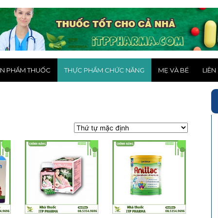
N PHẨM THUỐC
THỰC PHẨM CHỨC NĂNG
MẸ VÀ BÉ
LIÊN