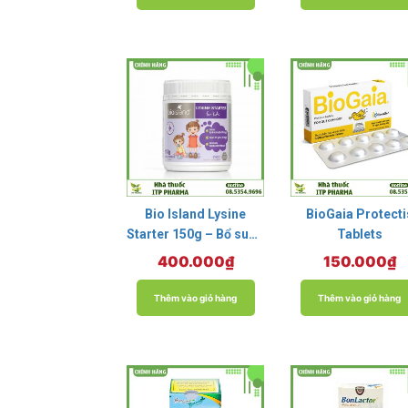
Bio Island Lysine
BioGaia Protecti
Starter 150g – Bổ sung
Tablets
lysine cho trẻ từ 7
400.000
₫
150.000
₫
tháng tuổi đến 6 tuổi
Thêm vào giỏ hàng
Thêm vào giỏ hàng