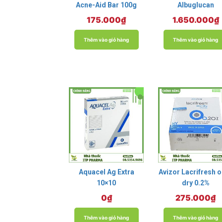
Acne-Aid Bar 100g
Albuglucan
175.000
₫
1.650.000
₫
Thêm vào giỏ hàng
Thêm vào giỏ hàng
Aquacel Ag Extra
Avizor Lacrifresh 
10×10
dry 0.2%
0
₫
275.000
₫
Thêm vào giỏ hàng
Thêm vào giỏ hàng