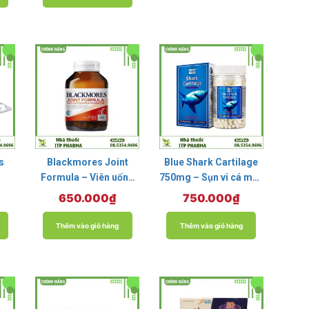
s
Blackmores Joint
Blue Shark Cartilage
Formula – Viên uống
750mg – Sụn vi cá mập
bổ khớp, hỗ trợ bệnh
của Úc, hỗ trợ điều trị
650.000
₫
750.000
₫
viêm khớp
xương khớp
Thêm vào giỏ hàng
Thêm vào giỏ hàng