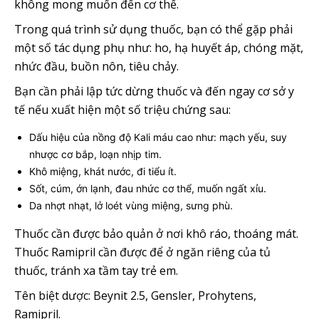
không mong muốn đến cơ thể.
Trong quá trình sử dụng thuốc, bạn có thể gặp phải
một số tác dụng phụ như: ho, hạ huyết áp, chóng mặt,
nhức đầu, buồn nôn, tiêu chảy.
Bạn cần phải lập tức dừng thuốc và đến ngay cơ sở y
tế nếu xuất hiện một số triệu chứng sau:
Dấu hiệu của nồng độ Kali máu cao như: mạch yếu, suy
nhược cơ bắp, loạn nhịp tim.
Khô miệng, khát nước, đi tiểu ít.
Sốt, cúm, ớn lạnh, đau nhức cơ thể, muốn ngất xỉu.
Da nhợt nhạt, lở loét vùng miệng, sưng phù.
Thuốc cần được bảo quản ở nơi khô ráo, thoáng mát.
Thuốc Ramipril cần được để ở ngăn riêng của tủ
thuốc, tránh xa tầm tay trẻ em.
Tên biệt dược: Beynit 2.5, Gensler, Prohytens,
Ramipril.