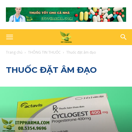
Trang chủ
THÔNG TIN THUỐC
Thuốc đặt âm đạo
THUỐC ĐẶT ÂM ĐẠO