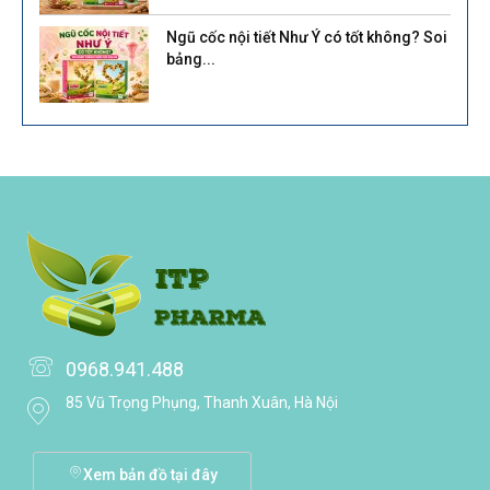
Ngũ cốc nội tiết Như Ý có tốt không? Soi
bảng...
0968.941.488
85 Vũ Trọng Phụng, Thanh Xuân, Hà Nội
Xem bản đồ tại đây