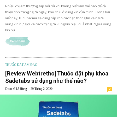
Nhiều chị em thường gặp bối rối khi không biết làm thế nào để cải
thiện tình trạng ngứa ngáy, khó chịu ở vùng kín của mình. Trong bài
viết này, ITP Pharma sẽ cung cấp cho các bạn thông tin về ngứa
vùng kín nữ giới và cách trị ngứa vùng kín hiệu quả nhất. Ngứa vùng
kín nữ...
Xem thêm
THUỐC ĐẶT ÂM ĐẠO
[Review Webtretho] Thuốc đặt phụ khoa
Sadetabs sử dụng như thế nào?
-
Dược sĩ Lê Hùng
29 Tháng 2, 2020
2