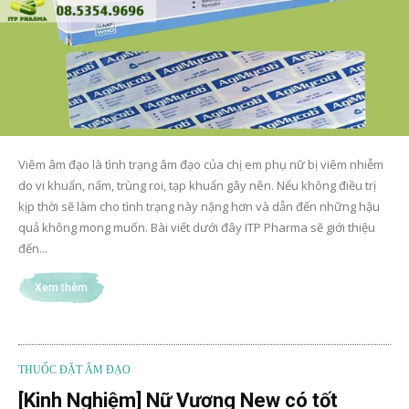
Viêm âm đạo là tình trạng âm đạo của chị em phụ nữ bị viêm nhiễm
do vi khuẩn, nấm, trùng roi, tạp khuẩn gây nên. Nếu không điều trị
kịp thời sẽ làm cho tình trạng này nặng hơn và dẫn đến những hậu
quả không mong muốn. Bài viết dưới đây ITP Pharma sẽ giới thiệu
đến...
Xem thêm
THUỐC ĐẶT ÂM ĐẠO
[Kinh Nghiệm] Nữ Vương New có tốt