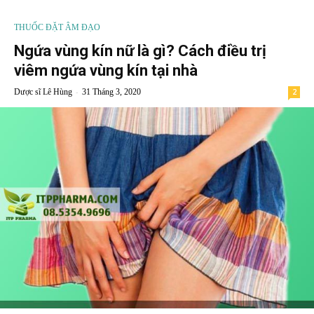
THUỐC ĐẶT ÂM ĐẠO
Ngứa vùng kín nữ là gì? Cách điều trị
viêm ngứa vùng kín tại nhà
-
Dược sĩ Lê Hùng
31 Tháng 3, 2020
2