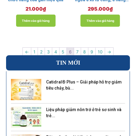
buồng trứng
21.000
₫
295.000
₫
Thêm vào giỏ hàng
Thêm vào giỏ hàng
←
1
2
3
4
5
6
7
8
9
10
→
TIN MỚI
Catidral® Plus – Giải pháp hỗ trợ giảm
tiêu chảy, bù...
Liệu pháp giảm nôn trớ ở trẻ sơ sinh và
trẻ...