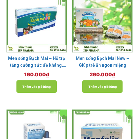
Men sống Bạch Mai – Hỗ trợ
Men sống Bạch Mai New –
tăng cường sức đề kháng,
Giúp trẻ ăn ngon miệng
điều trị rối loạn tiêu hóa
160.000
₫
260.000
₫
Thêm vào giỏ hàng
Thêm vào giỏ hàng