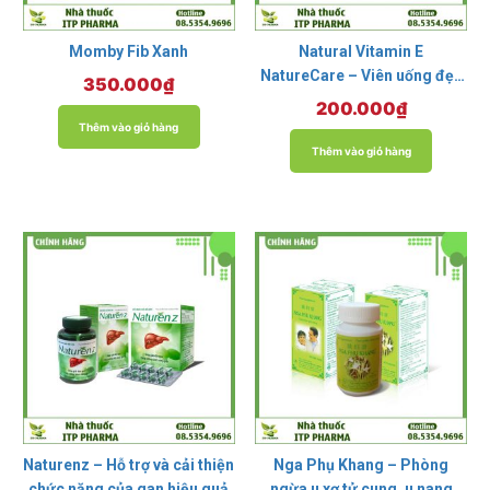
Momby Fib Xanh
Natural Vitamin E
NatureCare – Viên uống đẹp
350.000
₫
da, ngăn ngừa lão hóa
200.000
₫
Thêm vào giỏ hàng
Thêm vào giỏ hàng
Naturenz – Hỗ trợ và cải thiện
Nga Phụ Khang – Phòng
chức năng của gan hiệu quả
ngừa u xơ tử cung, u nang