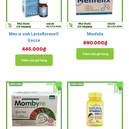
Men vi sinh Lactoflorene®
Menfelix
Gocce
890.000
₫
445.000
₫
Thêm vào giỏ hàng
Thêm vào giỏ hàng