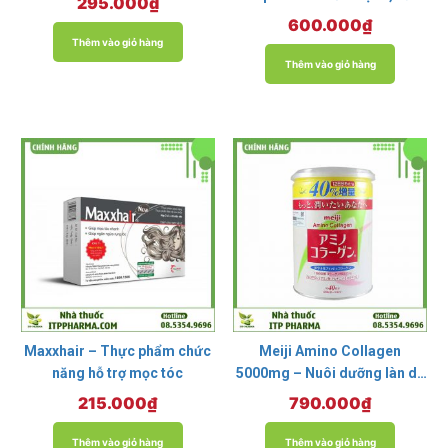
295.000
₫
chắc, căng mịn và tăng độ
600.000
₫
đàn hồi cho da
Thêm vào giỏ hàng
Thêm vào giỏ hàng
Maxxhair – Thực phẩm chức
Meiji Amino Collagen
năng hỗ trợ mọc tóc
5000mg – Nuôi dưỡng làn da
đẹp, căng bóng mịn màng
215.000
₫
790.000
₫
cho phụ nữ
Thêm vào giỏ hàng
Thêm vào giỏ hàng