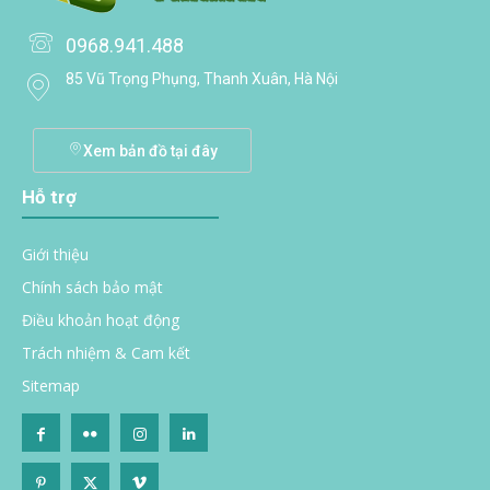
0968.941.488
85 Vũ Trọng Phụng, Thanh Xuân, Hà Nội
Xem bản đồ tại đây
Hỗ trợ
Giới thiệu
Chính sách bảo mật
Điều khoản hoạt động
Trách nhiệm & Cam kết
Sitemap