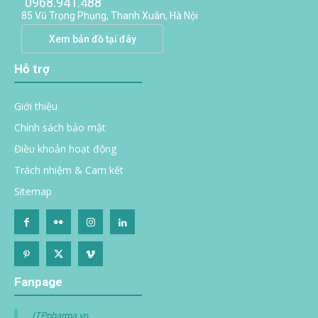
0968.941.488
85 Vũ Trọng Phụng, Thanh Xuân, Hà Nội
Xem bản đồ tại đây
Hỗ trợ
Giới thiệu
Chính sách bảo mật
Điều khoản hoạt động
Trách nhiệm & Cam kết
Sitemap
Fanpage
ITPpharma.vn