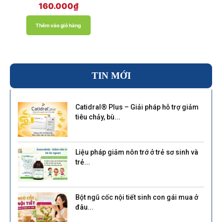
Được xếp
160.000
₫
hạng
5.00
5 sao
Thêm vào giỏ hàng
TIN MỚI
Catidral® Plus – Giải pháp hỗ trợ giảm
tiêu chảy, bù...
Liệu pháp giảm nôn trớ ở trẻ sơ sinh và
trẻ...
Bột ngũ cốc nội tiết sinh con gái mua ở
đâu...