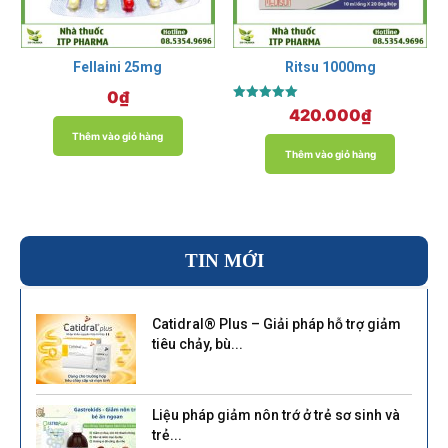
Fellaini 25mg
Ritsu 1000mg
0
₫
Được xếp
420.000
₫
hạng
5.00
Thêm vào giỏ hàng
5 sao
Thêm vào giỏ hàng
TIN MỚI
Catidral® Plus – Giải pháp hỗ trợ giảm
tiêu chảy, bù...
Liệu pháp giảm nôn trớ ở trẻ sơ sinh và
trẻ...