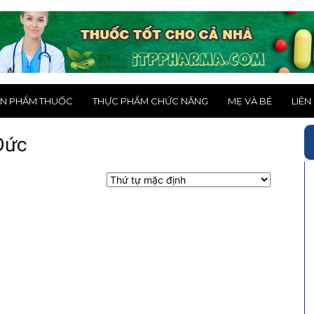
N PHẨM THUỐC
THỰC PHẨM CHỨC NĂNG
MẸ VÀ BÉ
LIÊN
Đức