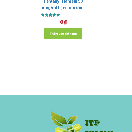
Fentanyl-Hameln 50
mcg/ml Injection (ống
10ml)
Được xếp
0
₫
hạng
5.00
5 sao
Thêm vào giỏ hàng