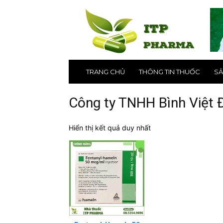
ITP
Pharma
–
Nhà
thuốc
online
uy
TRANG CHỦ
THÔNG TIN THUỐC
SẢ
tín
số
1
Công ty TNHH Bình Việt 
tại
Hà
Hiển thị kết quả duy nhất
Nội,
TPHCM