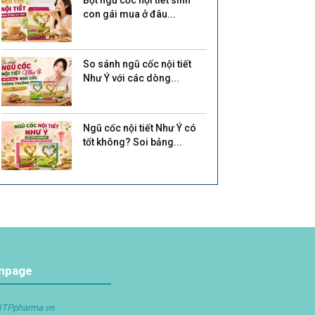
Bột ngũ cốc nội tiết sinh
con gái mua ở đâu...
So sánh ngũ cốc nội tiết
Như Ý với các dòng...
Ngũ cốc nội tiết Như Ý có
tốt không? Soi bảng...
npage
ITPpharma.vn