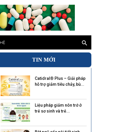
 HỆ
TIN MỚI
Catidral® Plus – Giải pháp
hỗ trợ giảm tiêu chảy, bù...
Liệu pháp giảm nôn trớ ở
trẻ sơ sinh và trẻ...