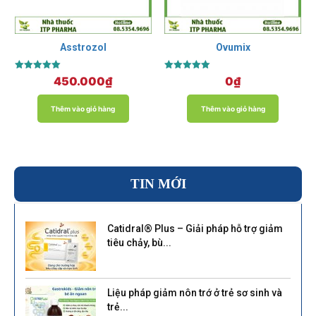
Asstrozol
Ovumix
Được xếp
Được xếp
450.000
₫
0
₫
hạng
hạng
5.00
5.00
5 sao
5 sao
Thêm vào giỏ hàng
Thêm vào giỏ hàng
TIN MỚI
Catidral® Plus – Giải pháp hỗ trợ giảm
tiêu chảy, bù...
Liệu pháp giảm nôn trớ ở trẻ sơ sinh và
trẻ...