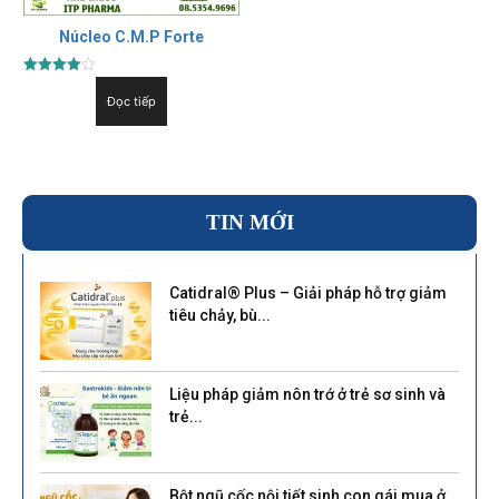
Núcleo C.M.P Forte
Được xếp
hạng
Đọc tiếp
4.00
5 sao
TIN MỚI
Catidral® Plus – Giải pháp hỗ trợ giảm
tiêu chảy, bù...
Liệu pháp giảm nôn trớ ở trẻ sơ sinh và
trẻ...
Bột ngũ cốc nội tiết sinh con gái mua ở