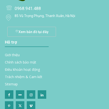
0968.941.488
85 Vũ Trọng Phụng, Thanh Xuân, Hà Nội
Xem bản đồ tại đây
Hỗ trợ
Giới thiệu
Chính sách bảo mật
Điều khoản hoạt động
Trách nhiệm & Cam kết
Sitemap