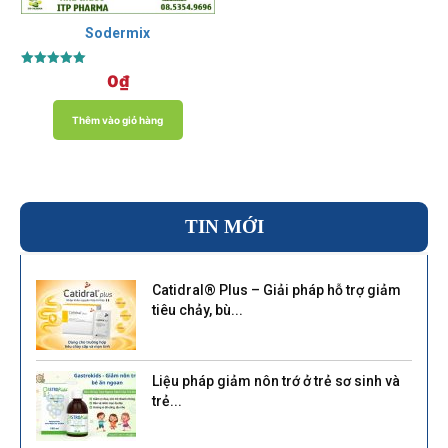
Sodermix
Được xếp
0
₫
hạng
5.00
5 sao
Thêm vào giỏ hàng
TIN MỚI
Catidral® Plus – Giải pháp hỗ trợ giảm
tiêu chảy, bù...
Liệu pháp giảm nôn trớ ở trẻ sơ sinh và
trẻ...