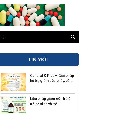
 HỆ
TIN MỚI
Catidral® Plus – Giải pháp
hỗ trợ giảm tiêu chảy, bù...
Liệu pháp giảm nôn trớ ở
trẻ sơ sinh và trẻ...