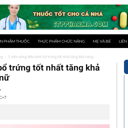
N PHẨM THUỐC
THỰC PHẨM CHỨC NĂNG
MẸ VÀ BÉ
LIÊN
ng
5 viên uống điều kinh bổ trứng tốt nhất tăng khả năng...
bổ trứng tốt nhất tăng khả
 nữ
7
TC+7