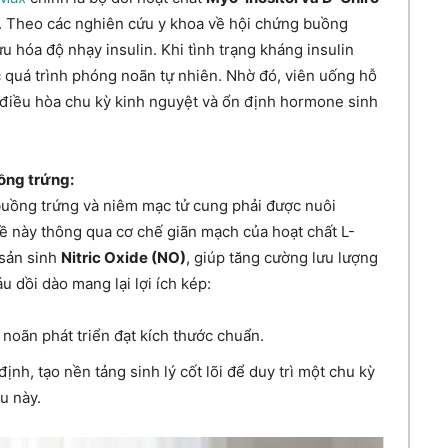
1. Theo các nghiên cứu y khoa về hội chứng buồng
ưu hóa độ nhạy insulin. Khi tình trạng kháng insulin
c quá trình phóng noãn tự nhiên. Nhờ đó, viên uống hỗ
, điều hòa chu kỳ kinh nguyệt và ổn định hormone sinh
ồng trứng:
buồng trứng và niêm mạc tử cung phải được nuôi
ề này thông qua cơ chế giãn mạch của hoạt chất L-
 sản sinh
Nitric Oxide (NO)
, giúp tăng cường lưu lượng
 dồi dào mang lại lợi ích kép:
noãn phát triển đạt kích thước chuẩn.
ịnh, tạo nền tảng sinh lý cốt lõi để duy trì một chu kỳ
u này.