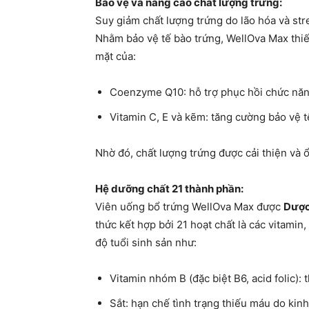
Bảo vệ và nâng cao chất lượng trứng:
Suy giảm chất lượng trứng do lão hóa và str
Nhằm bảo vệ tế bào trứng, WellOva Max thi
mặt của:
Coenzyme Q10: hỗ trợ phục hồi chức năng
Vitamin C, E và kẽm: tăng cường bảo vệ 
Nhờ đó, chất lượng trứng được cải thiện và ổn
Hệ dưỡng chất 21 thành phần:
Viên uống bổ trứng WellOva Max được
Dược
thức kết hợp bởi 21 hoạt chất là các vitamin,
độ tuổi sinh sản như:
Vitamin nhóm B (đặc biệt B6, acid folic)
Sắt: hạn chế tình trạng thiếu máu do kin