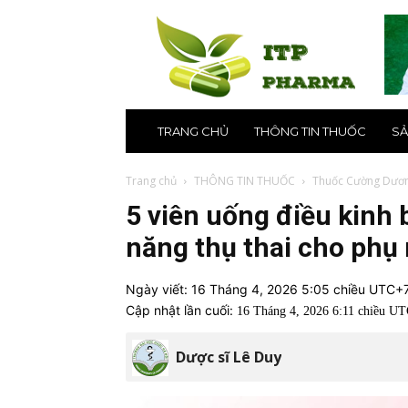
ITP
Pharma
–
Nhà
thuốc
online
uy
TRANG CHỦ
THÔNG TIN THUỐC
SẢ
tín
số
1
Trang chủ
THÔNG TIN THUỐC
Thuốc Cường Dươ
tại
5 viên uống điều kinh 
Hà
Nội,
năng thụ thai cho phụ
TPHCM
Ngày viết:
16 Tháng 4, 2026 5:05 chiều UTC+
Cập nhật lần cuối:
16 Tháng 4, 2026 6:11 chiều U
Dược sĩ Lê Duy