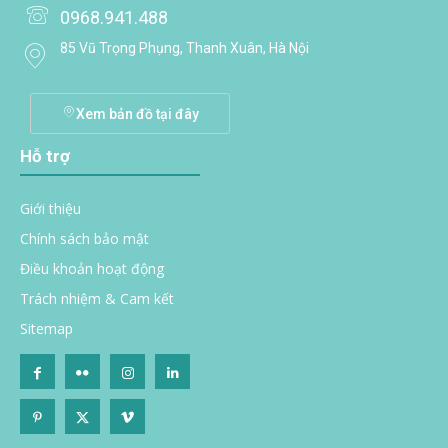
0968.941.488
85 Vũ Trọng Phụng, Thanh Xuân, Hà Nội
Xem bản đồ tại đây
Hỗ trợ
Giới thiệu
Chính sách bảo mật
Điều khoản hoạt động
Trách nhiệm & Cam kết
Sitemap