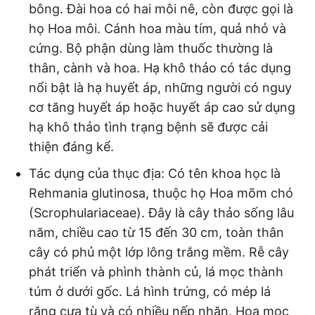
bông. Đài hoa có hai môi nê, còn được gọi là
họ Hoa môi. Cánh hoa màu tím, quả nhỏ và
cứng. Bộ phận dùng làm thuốc thường là
thân, cành và hoa. Hạ khô thảo có tác dụng
nổi bật là hạ huyết áp, những người có nguy
cơ tăng huyết áp hoặc huyết áp cao sử dụng
hạ khô thảo tình trạng bệnh sẽ được cải
thiện đáng kể.
Tác dụng của thục địa: Có tên khoa học là
Rehmania glutinosa, thuộc họ Hoa mõm chó
(Scrophulariaceae). Đây là cây thảo sống lâu
năm, chiều cao từ 15 đến 30 cm, toàn thân
cây có phủ một lớp lông trắng mềm. Rễ cây
phát triển và phình thành củ, lá mọc thành
túm ở dưới gốc. Lá hình trứng, có mép lá
răng cưa tù và có nhiều nếp nhăn. Hoa mọc