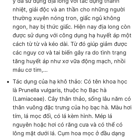
y đã sử dụng địa long với tác dụng thanh
nhiệt, giải độc và an thần cho những người
thường xuyên nóng tron, giấc ngủ không
ngon, hay bị thức giấc. Hiện nay địa long còn
được sử dụng với công dụng hạ huyết áp một
cách từ từ và kéo dài. Từ đó giúp giảm được
các nguy cơ và tai biến gây ra do tình trạng
tăng huyết áp như xơ vữa động mạch, nhồi
máu cơ tim,…
Tác dụng của hạ khô thảo: Có tên khoa học
là Prunella vulgaris, thuộc họ Bạc hà
(Lamiaceae). Cây thân thảo, sống lâu năm có
thân vuông đặc trưng của họ bạc hà. Màu hơi
tím, lá mọc đối, có lá kèm hình. Mép lá
nguyên hoặc hơi có răng cưa và có thể có
lông mặt dưới lá. Cụm hoa mọc ở đầu dạng