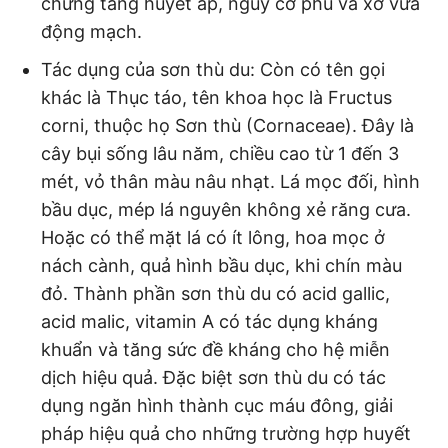
chứng tăng huyết áp, nguy cơ phù và xơ vữa
động mạch.
Tác dụng của sơn thù du: Còn có tên gọi
khác là Thục táo, tên khoa học là Fructus
corni, thuộc họ Sơn thù (Cornaceae). Đây là
cây bụi sống lâu năm, chiều cao từ 1 đến 3
mét, vỏ thân màu nâu nhạt. Lá mọc đối, hình
bầu dục, mép lá nguyên không xẻ răng cưa.
Hoặc có thể mặt lá có ít lông, hoa mọc ở
nách cành, quả hình bầu dục, khi chín màu
đỏ. Thành phần sơn thù du có acid gallic,
acid malic, vitamin A có tác dụng kháng
khuẩn và tăng sức đề kháng cho hệ miễn
dịch hiệu quả. Đặc biệt sơn thù du có tác
dụng ngăn hình thành cục máu đông, giải
pháp hiệu quả cho những trường hợp huyết