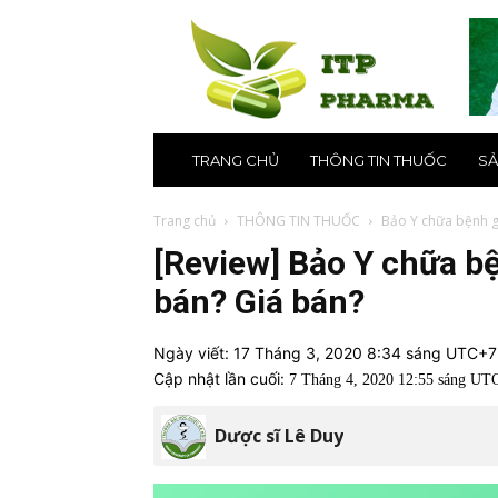
ITP
Pharma
–
Nhà
thuốc
online
uy
TRANG CHỦ
THÔNG TIN THUỐC
SẢ
tín
số
1
Trang chủ
THÔNG TIN THUỐC
Bảo Y chữa bệnh gì
tại
[Review] Bảo Y chữa bệ
Hà
Nội,
bán? Giá bán?
TPHCM
Ngày viết:
17 Tháng 3, 2020 8:34 sáng UTC+7
Cập nhật lần cuối:
7 Tháng 4, 2020 12:55 sáng UT
Dược sĩ Lê Duy