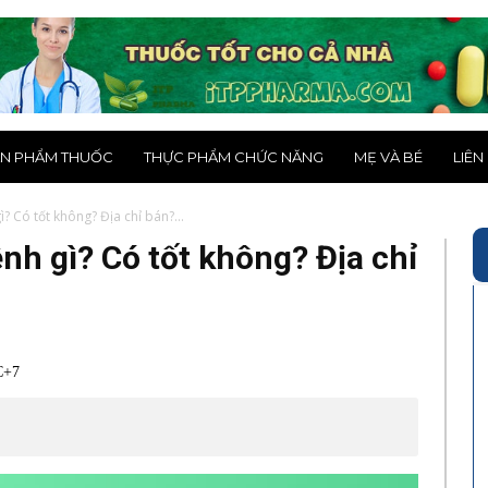
N PHẨM THUỐC
THỰC PHẨM CHỨC NĂNG
MẸ VÀ BÉ
LIÊN
? Có tốt không? Địa chỉ bán?...
nh gì? Có tốt không? Địa chỉ
C+7