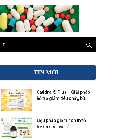
 HỆ
TIN MỚI
Catidral® Plus – Giải pháp
hỗ trợ giảm tiêu chảy, bù...
Liệu pháp giảm nôn trớ ở
trẻ sơ sinh và trẻ...