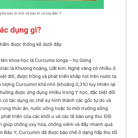
iữa bao bì mới và bao bì cũ của Bảo Y
ác dụng gì?
phẩm được thống kê dưới đây:
 tên khoa học là Curcuma longa – họ Gừng
 khác là Khương hoàng, Uất kim. Nghệ vàng có nhiều ở
ệt đới, được trồng và phát triển khắp nơi trên nước ta.
 lượng Curcumin khá nhỏ (khoảng 0,3%) tuy nhiên lại
 thường được ứng dụng nhiều trong Y học, đặc biệt đối
 có tác dụng ức chế sự hình thành các gốc tự do và
 trong thức ăn, nước uống hoặc từ môi trường sống
phát triển của các khối u và các tế bào ung thư. Đối
in giúp chống oxy hóa, chống viêm và đẩy nhanh quá
ẩm Bảo Y, Curcumin đã được bào chế ở dạng hấp thu tối