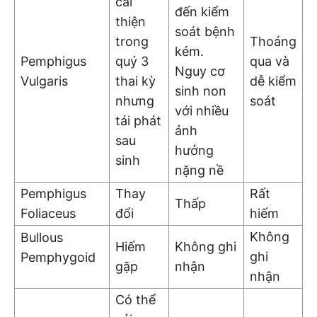
cải
đến kiểm
thiện
soát bệnh
trong
Thoáng
kém.
Pemphigus
quý 3
qua và
Nguy cơ
Vulgaris
thai kỳ
dễ kiểm
sinh non
nhưng
soát
với nhiều
tái phát
ảnh
sau
hưởng
sinh
nặng nề
Pemphigus
Thay
Rất
Thấp
Foliaceus
đổi
hiếm
Không
Bullous
Hiếm
Không ghi
ghi
Pemphygoid
gặp
nhận
nhận
Có thể