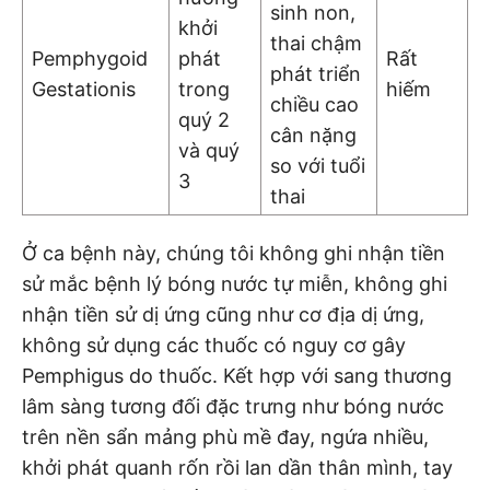
sinh non,
khởi
thai chậm
Pemphygoid
phát
Rất
phát triển
Gestationis
trong
hiếm
chiều cao
quý 2
cân nặng
và quý
so với tuổi
3
thai
Ở ca bệnh này, chúng tôi không ghi nhận tiền
sử mắc bệnh lý bóng nước tự miễn, không ghi
nhận tiền sử dị ứng cũng như cơ địa dị ứng,
không sử dụng các thuốc có nguy cơ gây
Pemphigus do thuốc. Kết hợp với sang thương
lâm sàng tương đối đặc trưng như bóng nước
trên nền sẩn mảng phù mề đay, ngứa nhiều,
khởi phát quanh rốn rồi lan dần thân mình, tay