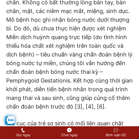
chân. Không có bất thường lòng bàn tay, bàn
chân, mặt, các niêm mạc mắt, miệng, sinh dục.
Mô bệnh học ghi nhận bóng nước dưới thượng
bì. Do đó, dù chưa thực hiện được xét nghiệm
Miễn dịch huỳnh quang trực tiếp (do tình hình
thiếu hóa chất xét nghiệm trên toàn quốc và
dịch bệnh) – tiêu chuẩn vàng chẩn đoán bệnh lý
bóng nước tự miễn, chúng tôi vẫn hướng đến
chẩn đoán bệnh bóng nước thai kỳ –
Pemphygoid Gestationis. Kết hợp cùng thời gian
khởi phát, diễn tiến bệnh nhân trong quá trình
mang thai và sau sinh, cũng giúp củng cố thêm
chẩn đoán bệnh trước đó [3], [4], [6].
Kết cục của trẻ sơ sinh có mối liên quan chặt
chẽ với sức khỏe tổng quát cũng như các các
Gọi ngay
Chat ngay
Bình luận (0)