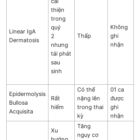
cải
thiện
trong
Không
quý
Linear IgA
Thấp
ghi
2
Dermatosis
nhận
nhưng
tái phát
sau
sinh
Có thể
01 ca
Epidermolysis
Rất
nặng lên
được
Bullosa
hiếm
trong thai
ghi
Acquisita
kỳ
nhận
Tăng
Xu
nguy cơ
hướng