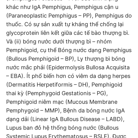
khác như IgA Pemphigus, Pemphigus cận u
(Paraneoplastic Pemphigus – PP), Pemphigus do
thuốc. Có sự sản xuất tự kháng thể chống lại
glycoprotein liên kết giữa các tế bào thượng bì.
Và (ii) bóng nước dưới thượng bì – nhóm
Pemphigoid, cụ thể Bóng nước dạng Pemphigus
(Bullous Pemphigoid – BP), Ly thượng bì bóng
nước mắc phải (Epidermolysis Bullosa Acquisita
– EBA). Ít phổ biến hơn có viêm da dạng herpes
(Dermatitis Herpetiformis – DH), Pemphigoid
thai kỳ (Pemphygoid Gestationis – PG),
Pemphigoid niêm mạc (Mucous Membrane
Pemphygoid – MMP), Bệnh da bóng nước IgA
dạng dải (Linear IgA Bullous Disease – LABD),
Lupus ban đỏ hệ thống bóng nước (Bullous
Systemic Lupus Erythematosus – BSLE). Được