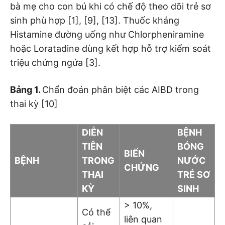
bà mẹ cho con bú khi có chế độ theo dõi trẻ sơ
sinh phù hợp [1], [9], [13]. Thuốc kháng
Histamine đường uống như Chlorpheniramine
hoặc Loratadine dùng kết hợp hỗ trợ kiểm soát
triệu chứng ngứa [3].
Bảng 1.
Chẩn đoán phân biệt các AIBD trong
thai kỳ [10]
DIỄN
BỆNH
TIÊN
BÓNG
BIẾN
BỆNH
TRONG
NƯỚC
CHỨNG
THAI
TRẺ SƠ
KỲ
SINH
> 10%,
Có thể
liên quan