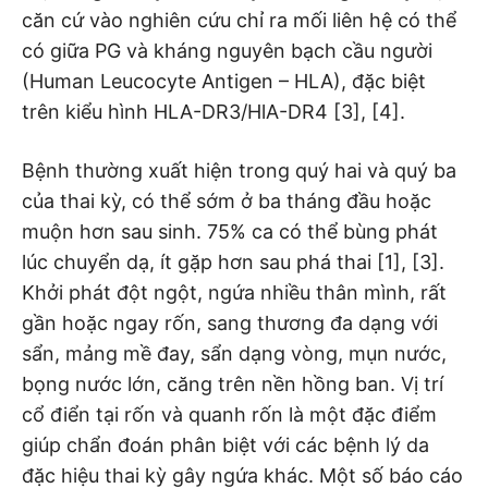
căn cứ vào nghiên cứu chỉ ra mối liên hệ có thể
có giữa PG và kháng nguyên bạch cầu người
(Human Leucocyte Antigen – HLA), đặc biệt
trên kiểu hình HLA-DR3/HlA-DR4 [3], [4].
Bệnh thường xuất hiện trong quý hai và quý ba
của thai kỳ, có thể sớm ở ba tháng đầu hoặc
muộn hơn sau sinh. 75% ca có thể bùng phát
lúc chuyển dạ, ít gặp hơn sau phá thai [1], [3].
Khởi phát đột ngột, ngứa nhiều thân mình, rất
gần hoặc ngay rốn, sang thương đa dạng với
sẩn, mảng mề đay, sẩn dạng vòng, mụn nước,
bọng nước lớn, căng trên nền hồng ban. Vị trí
cổ điển tại rốn và quanh rốn là một đặc điểm
giúp chẩn đoán phân biệt với các bệnh lý da
đặc hiệu thai kỳ gây ngứa khác. Một số báo cáo