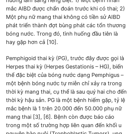
huống lâm sàng riêng biệt: 1) Một bệnh nhân
mắc AIBD được chẩn đoán trước khi có thai; 2)
Một phụ nữ mang thai không có tiền sử AIBD
phát triển thành đợt bùng phát các tổn thương
bóng nước. Trong đó, tình huống đầu tiên là
hay gặp hơn cả [10].
Pemphigoid thai kỳ (PG), trước đây được gọi là
Herpes thai kỳ (Herpes Gestationis – HG), biến
thể đặc biệt của bóng nước dạng Pemphigus –
một bệnh bóng nước tự miễn chỉ xảy ra trong
thời kỳ mang thai, cụ thể là sau quý hai cho đến
thời kỳ hậu sản. PG là một bệnh hiếm gặp, tỷ lệ
mắc bệnh là 1 trên 20.000 đến 50.000 phụ nữ
mang thai [3], [6]. Bệnh còn được báo cáo
trong một số trường hợp liên quan đến khối u
nguyên bào nuôi (Trophoblastic Tumors), ung