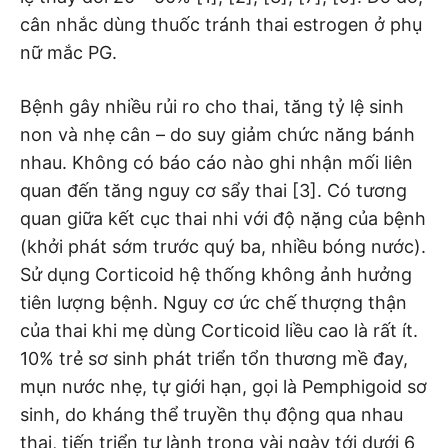
cân nhắc dùng thuốc tránh thai estrogen ở phụ
nữ mắc PG.
Bệnh gây nhiều rủi ro cho thai, tăng tỷ lệ sinh
non và nhẹ cân – do suy giảm chức năng bánh
nhau. Không có báo cáo nào ghi nhận mối liên
quan đến tăng nguy cơ sẩy thai [3]. Có tương
quan giữa kết cục thai nhi với độ nặng của bệnh
(khởi phát sớm trước quý ba, nhiều bóng nước).
Sử dụng Corticoid hệ thống không ảnh hưởng
tiên lượng bệnh. Nguy cơ ức chế thượng thận
của thai khi mẹ dùng Corticoid liều cao là rất ít.
10% trẻ sơ sinh phát triển tổn thương mề đay,
mụn nước nhẹ, tự giới hạn, gọi là Pemphigoid sơ
sinh, do kháng thể truyền thụ động qua nhau
thai, tiến triển tự lành trong vài ngày tới dưới 6