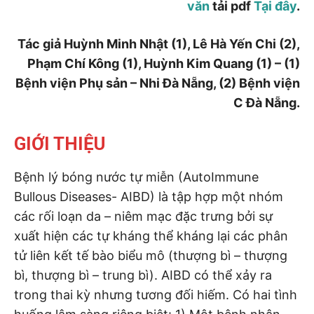
văn
tải pdf
Tại đây
.
Tác giả Huỳnh Minh Nhật (1), Lê Hà Yến Chi (2),
Phạm Chí Kông (1), Huỳnh Kim Quang (1) – (1)
Bệnh viện Phụ sản – Nhi Đà Nẵng, (2) Bệnh viện
C Đà Nẵng.
GIỚI THIỆU
Bệnh lý bóng nước tự miễn (AutoImmune
Bullous Diseases- AIBD) là tập hợp một nhóm
các rối loạn da – niêm mạc đặc trưng bởi sự
xuất hiện các tự kháng thể kháng lại các phân
tử liên kết tế bào biểu mô (thượng bì – thượng
bì, thượng bì – trung bì). AIBD có thể xảy ra
trong thai kỳ nhưng tương đối hiếm. Có hai tình