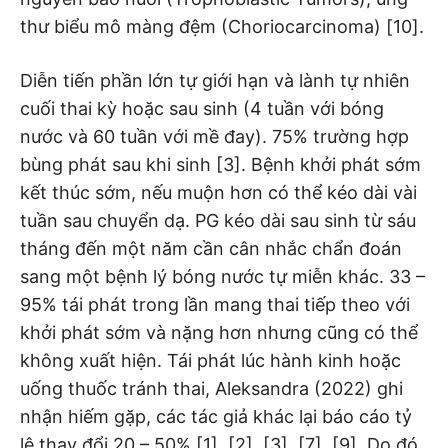
thư biểu mô màng đệm (Choriocarcinoma) [10].
Diễn tiến phần lớn tự giới hạn và lành tự nhiên
cuối thai kỳ hoặc sau sinh (4 tuần với bóng
nước và 60 tuần với mề đay). 75% trường hợp
bùng phát sau khi sinh [3]. Bệnh khởi phát sớm
kết thúc sớm, nếu muộn hơn có thể kéo dài vài
tuần sau chuyển dạ. PG kéo dài sau sinh từ sáu
tháng đến một năm cần cân nhắc chẩn đoán
sang một bệnh lý bóng nước tự miễn khác. 33 –
95% tái phát trong lần mang thai tiếp theo với
khởi phát sớm và nặng hơn nhưng cũng có thể
không xuất hiện. Tái phát lúc hành kinh hoặc
uống thuốc tránh thai, Aleksandra (2022) ghi
nhận hiếm gặp, các tác giả khác lại báo cáo tỷ
lệ thay đổi 20 – 50% [1], [2], [3], [7], [9]. Do đó,