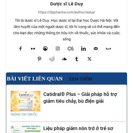
Dược sĩ Lê Duy
https://itppharma.com/author/leduy/
Tôi là dược sĩ Lê Duy. Học dược sĩ tại Đại học Dược Hà Nội. Với
tâm huyết của một người dược sĩ, tôi hi vọng sẽ có thể mang đến
cho bạn đọc những thông tin hữu ích về thuốc, sức khỏe và cuộc
sống
BÀI VIẾT LIÊN QUAN
XEM THÊM
Catidral® Plus – Giải pháp hỗ trợ
giảm tiêu chảy, bù điện giải
THÔNG TIN THUỐC
Liệu pháp giảm nôn trớ ở trẻ sơ