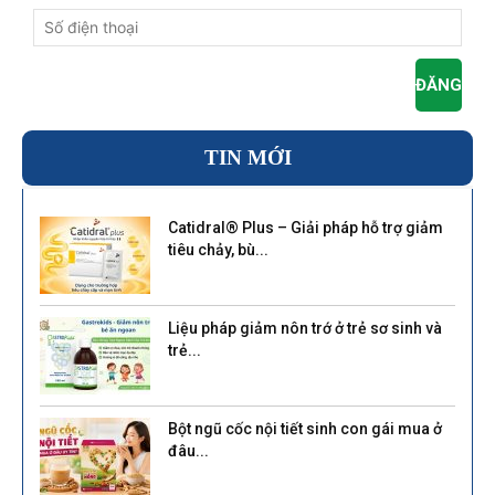
TIN MỚI
Catidral® Plus – Giải pháp hỗ trợ giảm
tiêu chảy, bù...
Liệu pháp giảm nôn trớ ở trẻ sơ sinh và
trẻ...
Bột ngũ cốc nội tiết sinh con gái mua ở
đâu...