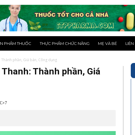
N PHẨM THUỐC
THỰC PHẨM CHỨC NĂNG
MẸ VÀ BÉ
LIÊN
 Thành phần, Giá bán, Công dụng
 Thanh: Thành phần, Giá
TC+7