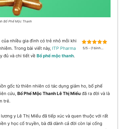
nh Bổ Phế Mộc Thanh
của nhiều gia đình có trẻ nhỏ mỗi khi
 nhiễm. Trong bài viết này,
ITP Pharma
5/5 - (1 bình
chọn)
 đủ và chi tiết về
Bổ phế mộc thanh
.
n gốc từ thiên nhiên có tác dụng giảm ho, bổ phế
hiên cứu,
Bổ Phế Mộc Thanh Lê Thị Miểu
đã ra đời và là
n trẻ.
 lương y Lê Thị Miểu đã tiếp xúc và quen thuộc với rất
nền y học cổ truyền, bà đã dành cả đời còn lại cống