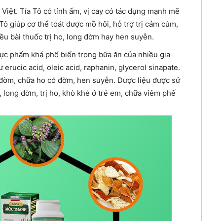
 Việt. Tía Tô có tính ấm, vị cay có tác dụng mạnh mẽ
 Tô giúp cơ thể toát được mồ hôi, hỗ trợ trị cảm cúm,
iều bài thuốc trị ho, long đờm hay hen suyễn.
 thực phẩm khá phổ biến trong bữa ăn của nhiều gia
 erucic acid, oleic acid, raphanin, glycerol sinapate.
u đờm, chữa ho có đờm, hen suyễn. Dược liệu được sử
, long đờm, trị ho, khò khè ở trẻ em, chữa viêm phế