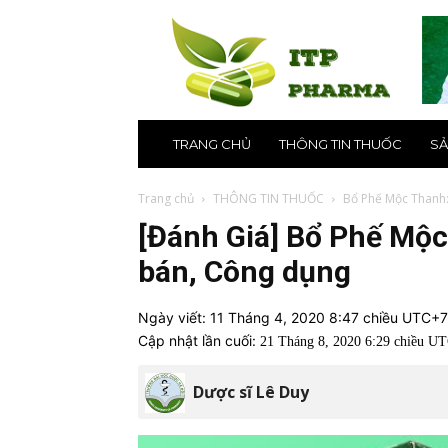
ITP
Pharma
–
Nhà
thuốc
online
uy
TRANG CHỦ
THÔNG TIN THUỐC
SẢ
tín
số
1
Trang chủ
THÔNG TIN THUỐC
Bổ Phế Mộc Thanh:
tại
[Đánh Giá] Bổ Phế Mộc
Hà
Nội,
bán, Công dụng
TPHCM
Ngày viết:
11 Tháng 4, 2020 8:47 chiều UTC+7
Cập nhật lần cuối:
21 Tháng 8, 2020 6:29 chiều U
Dược sĩ Lê Duy