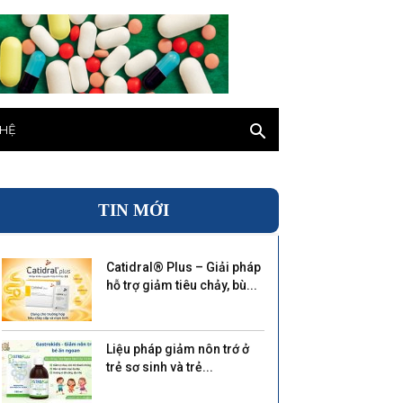
 HỆ
TIN MỚI
Catidral® Plus – Giải pháp
hỗ trợ giảm tiêu chảy, bù...
Liệu pháp giảm nôn trớ ở
trẻ sơ sinh và trẻ...