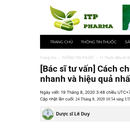
ITP
Pharma
–
Nhà
thuốc
online
uy
TRANG CHỦ
THÔNG TIN THUỐC
SẢ
tín
số
1
Trang chủ
THÔNG TIN THUỐC
11 Thuốc điều trị 
tại
[Bác sĩ tư vấn] Cách c
Hà
Nội,
nhanh và hiệu quả nhấ
TPHCM
Ngày viết:
19 Tháng 8, 2020 3:48 chiều UTC+
Cập nhật lần cuối:
24 Tháng 8, 2020 10:54 sáng U
Dược sĩ Lê Duy