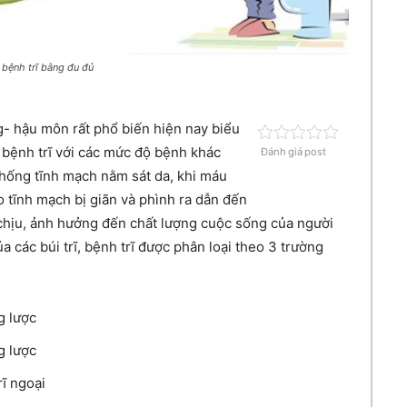
bệnh trĩ bằng đu đủ
ng- hậu môn rất phổ biến hiện nay biểu
bệnh trĩ với các mức độ bệnh khác
Đánh giá post
thống tĩnh mạch nằm sát da, khi máu
o tĩnh mạch bị giãn và phình ra dẫn đến
 chịu, ảnh hưởng đến chất lượng cuộc sống của người
a các búi trĩ, bệnh trĩ được phân loại theo 3 trường
g lược
g lược
rĩ ngoại