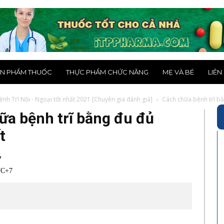
N PHẨM THUỐC
THỰC PHẨM CHỨC NĂNG
MẸ VÀ BÉ
LIÊN
Bệnh Trĩ Nội - Ngoại tốt nhất 2021 [Chuyên gia đánh giá]
Cách chữa bệnh trĩ bằ
hữa bệnh trĩ bằng đu đủ
t
7
TC+7