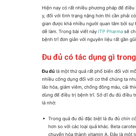
Hiện nay có rất nhiều phương pháp để điều t
y, đối với tình trạng nặng hơn thì cần phải 
gian được khá nhiều người quan tâm bởi sự ti
dễ làm. Trong bài viết này
ITP Pharma
sẽ ch
bệnh trĩ đơn giản với nguyên liệu rất gần g
Đu đủ có tác dụng gì trong
Đu đủ
là một thứ quả rất phổ biến đối với mỗi
nhiều công dụng đối với cơ thể chúng ta nh
lão hóa, giảm viêm, chống đông máu, cải thiệ
dùng để điều trị bệnh trĩ. Sở dĩ đu đủ điều 
là nhờ:
Trong quả đu đủ đặc biệt là đu đủ chín c
hơn so với các loại quả khác. Beta carote
chuyển hóa thành vitamin A. Đây là một lo