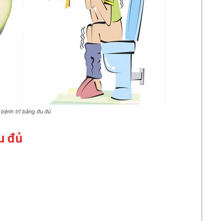
bệnh trĩ bằng đu đủ
u đủ