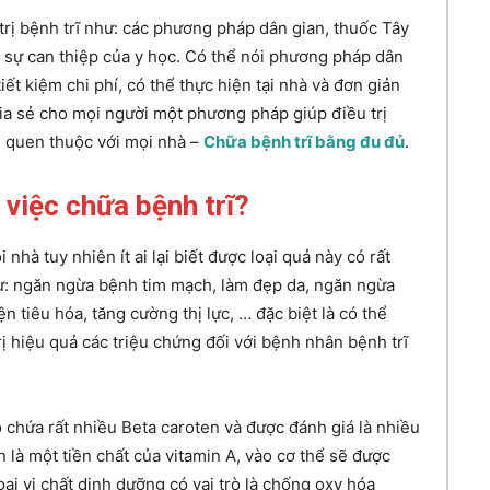
rị bệnh trĩ như: các phương pháp dân gian, thuốc Tây
có sự can thiệp của y học. Có thể nói phương pháp dân
ết kiệm chi phí, có thể thực hiện tại nhà và đơn giản
ia sẻ cho mọi người một phương pháp giúp điều trị
ũi quen thuộc với mọi nhà –
Chữa bệnh trĩ bằng đu đủ
.
 việc chữa bệnh trĩ?
 nhà tuy nhiên ít ai lại biết được loại quả này có rất
ư: ngăn ngừa bệnh tim mạch, làm đẹp da, ngăn ngừa
n tiêu hóa, tăng cường thị lực, … đặc biệt là có thể
trị hiệu quả các triệu chứng đối với bệnh nhân bệnh trĩ
ó chứa rất nhiều Beta caroten và được đánh giá là nhiều
n là một tiền chất của vitamin A, vào cơ thể sẽ được
ại vi chất dinh dưỡng có vai trò là chống oxy hóa