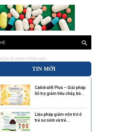
 HỆ
ng đu đủ nhanh và hiệu quả...
TIN MỚI
Catidral® Plus – Giải pháp
hỗ trợ giảm tiêu chảy, bù...
Liệu pháp giảm nôn trớ ở
trẻ sơ sinh và trẻ...