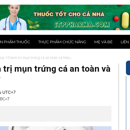
N PHẨM THUỐC
THỰC PHẨM CHỨC NĂNG
MẸ VÀ BÉ
LIÊN
op 10 kem trị mụn trứng cá an toàn và hiệu...
 trị mụn trứng cá an toàn và
y
ều UTC+7
UTC+7