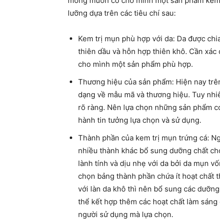
mong muốn có cho mình một sản phẩm kem tr
lưỡng dựa trên các tiêu chí sau:
Kem trị mụn phù hợp với da: Da được chi
thiên dầu và hỗn hợp thiên khô. Cần xác 
cho mình một sản phẩm phù hợp.
Thương hiệu của sản phẩm: Hiện nay trê
dạng về mẫu mã và thương hiệu. Tuy nhi
rõ ràng. Nên lựa chọn những sản phẩm có
hành tin tưởng lựa chọn và sử dụng.
Thành phần của kem trị mụn trứng cá: Ng
nhiều thành khác bổ sung dưỡng chất ch
lành tính và dịu nhẹ với da bởi da mụn vố
chọn bảng thành phần chứa ít hoạt chất th
với làn da khô thì nên bổ sung các dưỡn
thể kết hợp thêm các hoạt chất làm sáng d
người sử dụng mà lựa chọn.