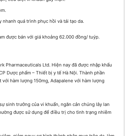
êm.
 nhanh quá trình phục hồi và tái tạo da.
am được bán với giá khoảng 62.000 đồng/ tuýp.
ark Pharmaceuticals Ltd. Hiện nay đã được nhập khẩu
CP Dược phẩm – Thiết bị y tế Hà Nội. Thành phần
at với hàm lượng 150mg, Adapalene với hàm lượng
ự sinh trưởng của vi khuẩn, ngăn cản chúng lây lan
thường được sử dụng để điều trị cho tình trạng nhiễm
viêm, giảm nguy cơ hình thành nhân mụn trên da, làm