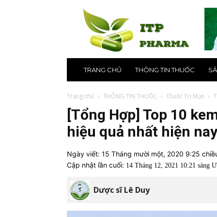
ITP
Pharma
–
Nhà
thuốc
online
uy
TRANG CHỦ
THÔNG TIN THUỐC
SẢ
tín
số
1
Trang chủ
THÔNG TIN THUỐC
Thuốc Trị Mụn
T
tại
[Tổng Hợp] Top 10 kem
Hà
Nội,
hiệu quả nhất hiện na
TPHCM
Ngày viết:
15 Tháng mười một, 2020 9:25 chi
Cập nhật lần cuối:
14 Tháng 12, 2021 10:21 sáng 
Dược sĩ Lê Duy