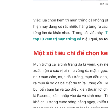
Top 10
Việc lựa chọn kem trị mụn trứng cá không phả
hiện nay đang có rất nhiều hãng tung ra cá
từng làn da khác nhau. Trong bài viết này,
I
top 10 kem trị mụn trứng cá
hiệu quả, an to
Một số tiêu chí để chọn k
Mụn trứng cá là tình trạng da bị viêm, gây 
xuất hiện ở các vị trí như vùng da mặt, ngự
như mụn cám, mụn đầu trắng, mụn đầu đen
ra mụn là do da bài tiết dư thừa lượng dầu, k
bụi bẩn bám lại và tạo điều kiện thuận lợi ch
là P.acnes) xâm nhập vào da và sinh mụn. T
khó chịu trong cuộc sống hàng ngày, khiến n