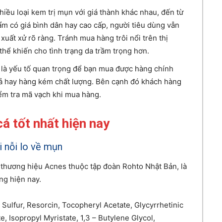
hiều loại kem trị mụn với giá thành khác nhau, đến từ
m có giá bình dân hay cao cấp, người tiêu dùng vẫn
ất xử rõ ràng. Tránh mua hàng trôi nổi trên thị
hể khiến cho tình trạng da trầm trọng hơn.
y là yếu tố quan trọng để bạn mua được hàng chính
ả hay hàng kém chất lượng. Bên cạnh đó khách hàng
ểm tra mã vạch khi mua hàng.
á tốt nhất hiện nay
 nỗi lo về mụn
 thương hiệu Acnes thuộc tập đoàn Rohto Nhật Bản, là
ng hiện nay.
ulfur, Resorcin, Tocopheryl Acetate, Glycyrrhetinic
, Isopropyl Myristate, 1,3 – Butylene Glycol,