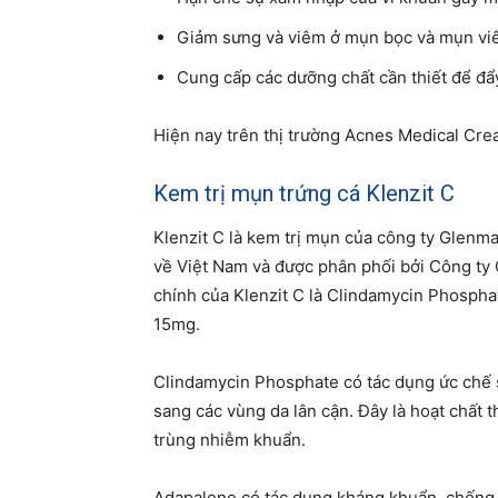
Giảm sưng và viêm ở mụn bọc và mụn vi
Cung cấp các dưỡng chất cần thiết để đẩy
Hiện nay trên thị trường Acnes Medical Cre
Kem trị mụn trứng cá Klenzit C
Klenzit C là kem trị mụn của công ty Glenm
về Việt Nam và được phân phối bởi Công ty 
chính của Klenzit C là Clindamycin Phosph
15mg.
Clindamycin Phosphate có tác dụng ức chế s
sang các vùng da lân cận. Đây là hoạt chất 
trùng nhiễm khuẩn.
Adapalene có tác dụng kháng khuẩn, chống 