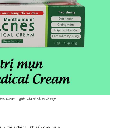
cal Cream – giúp xóa đi nỗi lo về mụn
:
n, tiêu diệt vi khuẩn gây mụn.