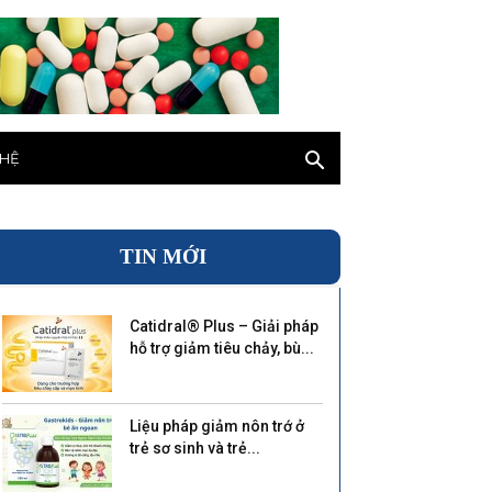
 HỆ
TIN MỚI
Catidral® Plus – Giải pháp
hỗ trợ giảm tiêu chảy, bù...
Liệu pháp giảm nôn trớ ở
trẻ sơ sinh và trẻ...