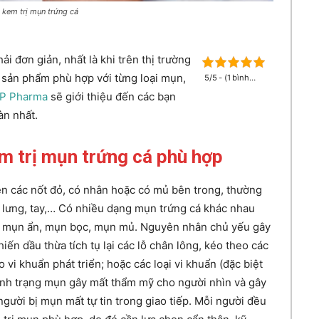
 kem trị mụn trứng cá
i đơn giản, nhất là khi trên thị trường
c sản phẩm phù hợp với từng loại mụn,
5/5 - (1 bình
chọn)
TP Pharma
sẽ giới thiệu đến các bạn
àn nhất.
em trị mụn trứng cá phù hợp
nên các nốt đỏ, có nhân hoặc có mủ bên trong, thường
c, lưng, tay,… Có nhiều dạng mụn trứng cá khác nhau
, mụn ẩn, mụn bọc, mụn mủ. Nguyên nhân chủ yếu gây
hiến dầu thừa tích tụ lại các lỗ chân lông, kéo theo các
o vi khuẩn phát triển; hoặc các loại vi khuẩn (đặc biệt
ình trạng mụn gây mất thẩm mỹ cho người nhìn và gây
gười bị mụn mất tự tin trong giao tiếp. Mỗi người đều