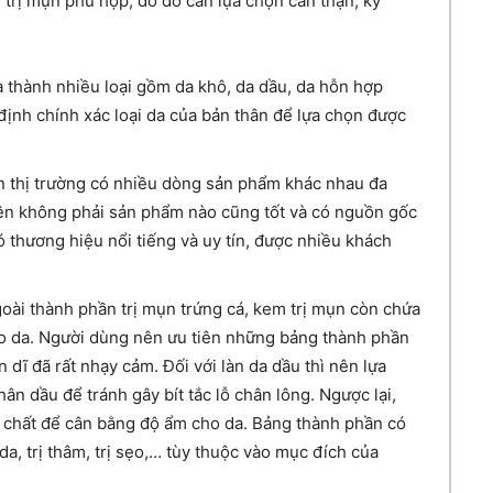
ị mụn phù hợp, do đó cần lựa chọn cẩn thận, kỹ
a thành nhiều loại gồm da khô, da dầu, da hỗn hợp
định chính xác loại da của bản thân để lựa chọn được
n thị trường có nhiều dòng sản phẩm khác nhau đa
ên không phải sản phẩm nào cũng tốt và có nguồn gốc
 thương hiệu nổi tiếng và uy tín, được nhiều khách
oài thành phần trị mụn trứng cá, kem trị mụn còn chứa
o da. Người dùng nên ưu tiên những bảng thành phần
n dĩ đã rất nhạy cảm. Đối với làn da dầu thì nên lựa
ân dầu để tránh gây bít tắc lỗ chân lông. Ngược lại,
g chất để cân bằng độ ẩm cho da. Bảng thành phần có
a, trị thâm, trị sẹo,… tùy thuộc vào mục đích của