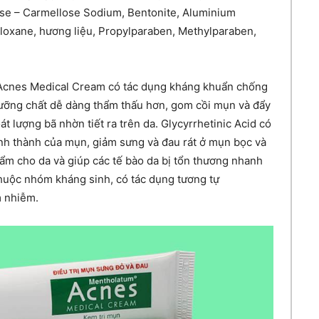
ose – Carmellose Sodium, Bentonite, Aluminium
iloxane, hương liệu, Propylparaben, Methylparaben,
 Acnes Medical Cream có tác dụng kháng khuẩn chống
ưỡng chất dễ dàng thẩm thấu hơn, gom cồi mụn và đẩy
t lượng bã nhờn tiết ra trên da. Glycyrrhetinic Acid có
ình thành của mụn, giảm sưng và đau rát ở mụn bọc và
m cho da và giúp các tế bào da bị tổn thương nhanh
thuộc nhóm kháng sinh, có tác dụng tương tự
m nhiễm.