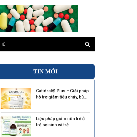
 HỆ
TIN MỚI
Catidral® Plus – Giải pháp
hỗ trợ giảm tiêu chảy, bù...
Liệu pháp giảm nôn trớ ở
trẻ sơ sinh và trẻ...