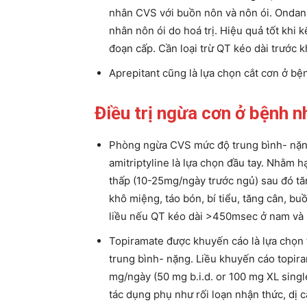
nhân CVS với buồn nôn và nôn ói. Ondan
nhân nôn ói do hoá trị. Hiệu quả tốt khi 
đoạn cấp. Cần loại trừ QT kéo dài trước k
Aprepitant cũng là lựa chọn cắt cơn ở b
Điều trị ngừa cơn ở bệnh n
Phòng ngừa CVS mức độ trung bình- nặng 
amitriptyline là lựa chọn đầu tay. Nhằm h
thấp (10-25mg/ngày trước ngủ) sau đó t
khô miệng, táo bón, bí tiểu, tăng cân, b
liều nếu QT kéo dài >450msec ở nam và
Topiramate được khuyến cáo là lựa chọn
trung bình- nặng. Liều khuyến cáo topir
mg/ngày (50 mg b.i.d. or 100 mg XL sing
tác dụng phụ như rối loạn nhận thức, dị 