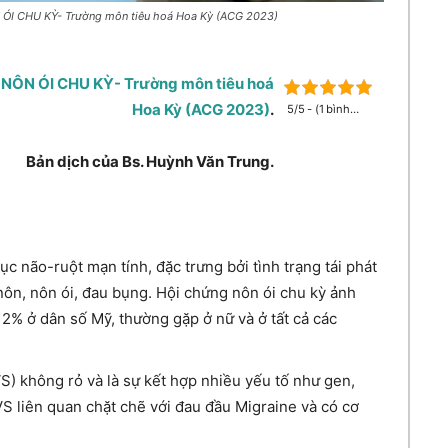
I CHU KỲ- Trường môn tiêu hoá Hoa Kỳ (ACG 2023)
ÔN ÓI CHU KỲ- Trường môn tiêu hoá
Hoa Kỳ (ACG 2023)
.
5/5 - (1 bình
chọn)
Bản dịch của Bs. Huỳnh Văn Trung.
ục não-ruột mạn tính, đặc trưng bởi tình trạng tái phát
nôn, nôn ói, đau bụng. Hội chứng nôn ói chu kỳ ảnh
 2% ở dân số Mỹ, thường gặp ở nữ và ở tất cả các
S) không rỏ và là sự kết hợp nhiều yếu tố như gen,
VS liên quan chặt chẽ với đau đầu Migraine và có cơ