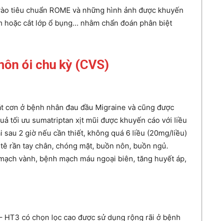
vào tiêu chuẩn ROME và những hình ảnh được khuyến
âm hoặc cắt lớp ổ bụng… nhằm chẩn đoán phân biệt
 nôn ói chu kỳ (CVS)
ắt cơn ở bệnh nhân đau đầu Migraine và cũng được
ả tối ưu sumatriptan xịt mũi được khuyến cáo với liều
ại sau 2 giờ nếu cần thiết, không quá 6 liều (20mg/liều)
 tê rần tay chân, chóng mặt, buồn nôn, buồn ngủ.
mạch vành, bệnh mạch máu ngoại biên, tăng huyết áp,
 – HT3 có chọn lọc cao được sử dụng rộng rãi ở bệnh