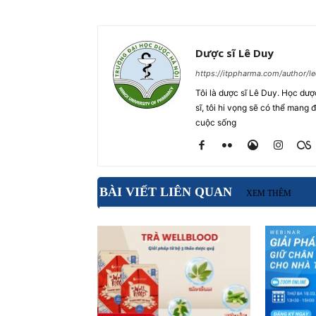
Dược sĩ Lê Duy
https://itppharma.com/author/le
Tôi là dược sĩ Lê Duy. Học dượ
sĩ, tôi hi vọng sẽ có thể mang
cuộc sống
BÀI VIẾT LIÊN QUAN
XEM THÊM