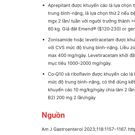
Aprepitant được khuyến cáo là lựa chọn 
trung bình-nặng, là lựa chọn thứ 2 nếu b
mgx 2 lần/ tuần với người trưởng thành >
60 kg. Giá đắt Emend® ($120‐230) or gen
Zonisamide hoặc levetiracetam được khuy
với CVS mức độ trung bình-nặng. Liều zo
max 400 mg/ngày. Levetiracetam khởi đầu
mục tiêu 1000–2000 mg/ngày.
Co‐Q10 và riboflavin được khuyến cáo là
mức độ trung bình-nặng, có thể dùng kế
khuyến cáo 10 mg/kg/ngày chia làm 2 lần 
B2) 200 mg 2 lần/ngày
Nguồn
Am J Gastroenterol 2023;118:1157–1167. ht