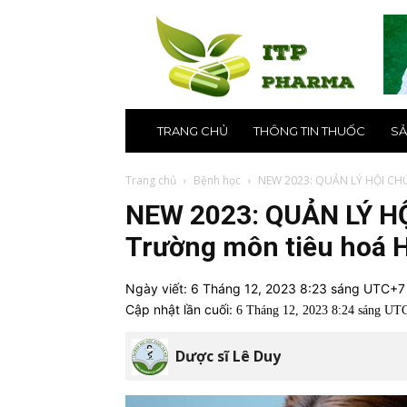
ITP
Pharma
–
Nhà
thuốc
online
uy
TRANG CHỦ
THÔNG TIN THUỐC
SẢ
tín
số
1
Trang chủ
Bệnh học
NEW 2023: QUẢN LÝ HỘI CHỨ
tại
NEW 2023: QUẢN LÝ H
Hà
Nội,
Trường môn tiêu hoá 
TPHCM
Ngày viết:
6 Tháng 12, 2023 8:23 sáng UTC+7
Cập nhật lần cuối:
6 Tháng 12, 2023 8:24 sáng UT
Dược sĩ Lê Duy