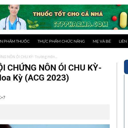
N PHẨM THUỐC
THỰC PHẨM CHỨC NĂNG
MẸ VÀ BÉ
LIÊN
NG NÔN ÓI CHU KỲ- Trường môn...
ỘI CHỨNG NÔN ÓI CHU KỲ-
Hoa Kỳ (ACG 2023)
C+7