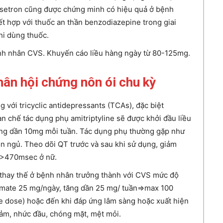
setron cũng được chứng minh có hiệu quả ở bệnh
kết hợp với thuốc an thần benzodiazepine trong giai
hi dùng thuốc.
ệnh nhân CVS. Khuyến cáo liều hàng ngày từ 80-125mg.
hân hội chứng nôn ói chu kỳ
với tricyclic antidepressants (TCAs), đặc biệt
ạn chế tác dụng phụ amitriptyline sẽ được khởi đầu liều
ăng dần 10mg mỗi tuần. Tác dụng phụ thường gặp như
uồn ngủ. Theo dõi QT trước và sau khi sử dụng, giảm
 >470msec ở nữ.
 thay thế ở bệnh nhân trưởng thành với CVS mức độ
amate 25 mg/ngày, tăng dần 25 mg/ tuần=>max 100
le dose) hoặc đến khi đáp ứng lâm sàng hoặc xuất hiện
cảm, nhức đầu, chóng mặt, mệt mỏi.