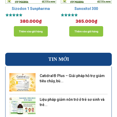
Sizodon 1 Sunpharma
Sunoxitol 300
Được xếp
Được xếp
380.000
₫
365.000
₫
hạng
hạng
5.00
5.00
5 sao
5 sao
Thêm vào giỏ hàng
Thêm vào giỏ hàng
TIN MỚI
Catidral® Plus – Giải pháp hỗ trợ giảm
tiêu chảy, bù...
Liệu pháp giảm nôn trớ ở trẻ sơ sinh và
trẻ...