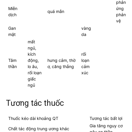
phản
Miễn
ứng
quá mẫn
dịch
phản
vệ
Gan
vàng
mật
da
mất
ngủ,
kích
rối
Tâm
động,
hưng cảm, thờ
loạn
thần
lo âu,
ơ, căng thẳng
cảm
rối loạn
xúc
giấc
ngủ
Tương tác thuốc
Thuốc kéo dài khoảng QT
Tương tác bất lợi
Gia tăng nguy cơ
Chất tác động trung ương khác
gây an thần