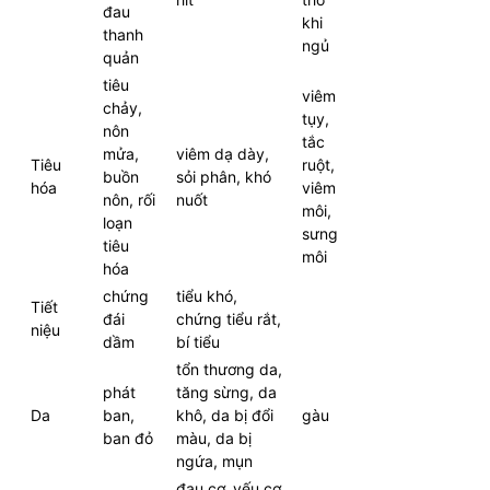
đau
khi
thanh
ngủ
quản
tiêu
viêm
chảy,
tụy,
nôn
tắc
mửa,
viêm dạ dày,
Tiêu
ruột,
buồn
sỏi phân, khó
hóa
viêm
nôn, rối
nuốt
môi,
loạn
sưng
tiêu
môi
hóa
chứng
tiểu khó,
Tiết
đái
chứng tiểu rắt,
niệu
dầm
bí tiểu
tổn thương da,
phát
tăng sừng, da
Da
ban,
khô, da bị đổi
gàu
ban đỏ
màu, da bị
ngứa, mụn
đau cơ, yếu cơ,