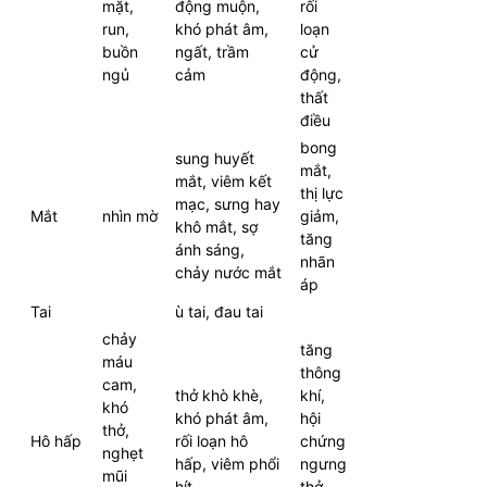
mặt,
động muộn,
rối
run,
khó phát âm,
loạn
buồn
ngất, trầm
cử
ngủ
cảm
động,
thất
điều
bong
sung huyết
mắt,
mắt, viêm kết
thị lực
mạc, sưng hay
Mắt
nhìn mờ
giảm,
khô mắt, sợ
tăng
ánh sáng,
nhãn
chảy nước mắt
áp
Tai
ù tai, đau tai
chảy
tăng
máu
thông
cam,
thở khò khè,
khí,
khó
khó phát âm,
hội
thở,
Hô hấp
rối loạn hô
chứng
nghẹt
hấp, viêm phổi
ngưng
mũi
hít
thở