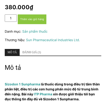
5.00
1
trên 5
dựa trên
380.000
₫
đánh giá
Sizodon
Thêm vào giỏ hàng
1
Sunpharma
Danh mục:
Sản phẩm thuốc
số
lượng
Thương hiệu:
Sun Pharmaceutical Industries Ltd.
MÔ TẢ
ĐÁNH GIÁ (1)
Mô tả
Sizodon 1 Sunpharma
là thuốc dùng trong điều trị tâm thần
phân liệt, điều trị các cơn hưng phấn mức độ từ trung bình
đến nặng. Bài này
ITP Pharma
xin được giới thiệu tới bạn
đọc thông tin đầy đủ về Sizodon 1 Sunpharma.