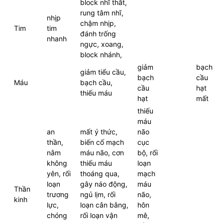
block nhĩ thất,
rung tâm nhĩ,
nhịp
chậm nhịp,
Tim
tim
đánh trống
nhanh
ngực, xoang,
block nhánh,
giảm
bạch
giảm tiểu cầu,
bạch
cầu
Máu
bạch cầu,
cầu
hạt
thiếu máu
hạt
mất
thiếu
máu
an
mất ý thức,
não
thần,
biến cố mạch
cục
nằm
máu não, cơn
bộ, rối
không
thiếu máu
loạn
yên, rối
thoáng qua,
mạch
loạn
gây náo động,
máu
Thần
trương
ngủ lịm, rối
não,
kinh
lực,
loạn cân bằng,
hôn
chóng
rối loạn vận
mê,