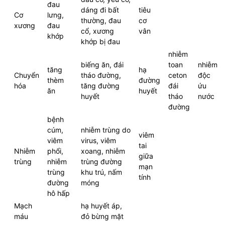
đau
dáng đi bất
tiêu
Cơ
lưng,
thường, đau
cơ
xương
đau
cổ, xương
vân
khớp
khớp bị đau
nhiễm
biếng ăn, đái
toan
nhiễm
tăng
hạ
Chuyển
tháo đường,
ceton
độc
thèm
đường
hóa
tăng đường
đái
ứu
ăn
huyết
huyết
tháo
nước
đường
bệnh
cúm,
nhiễm trùng do
viêm
viêm
virus, viêm
tai
Nhiễm
phổi,
xoang, nhiễm
giữa
trùng
nhiễm
trùng đường
mạn
trùng
khu trú, nấm
tính
đường
móng
hô hấp
Mạch
hạ huyết áp,
máu
đỏ bừng mặt