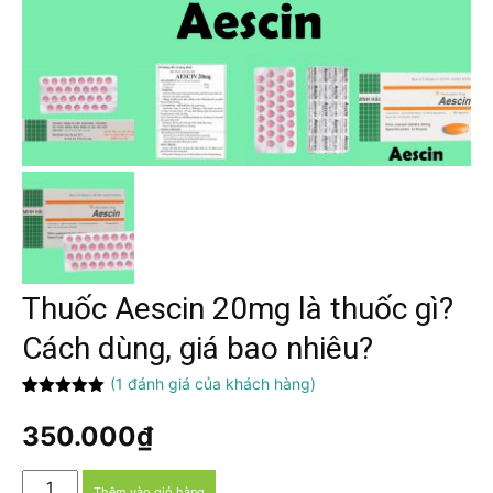
Thuốc Aescin 20mg là thuốc gì?
Cách dùng, giá bao nhiêu?
(
1
đánh giá của khách hàng)
5.00
1
trên 5
dựa trên
350.000
₫
đánh giá
Thuốc
Thêm vào giỏ hàng