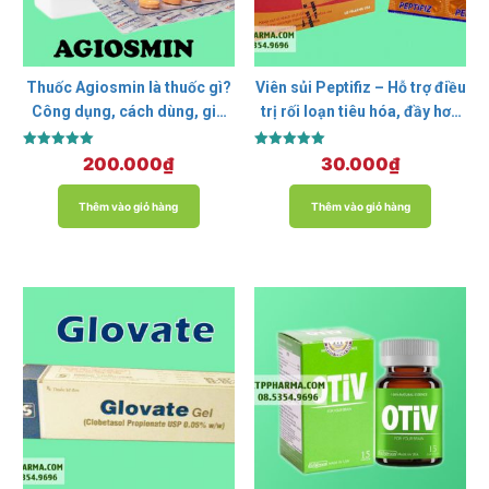
Thuốc Agiosmin là thuốc gì?
Viên sủi Peptifiz – Hỗ trợ điều
Công dụng, cách dùng, giá
trị rối loạn tiêu hóa, đầy hơi,
bán
khó tiêu
Được xếp
Được xếp
200.000
₫
30.000
₫
hạng
hạng
5.00
5.00
5 sao
5 sao
Thêm vào giỏ hàng
Thêm vào giỏ hàng