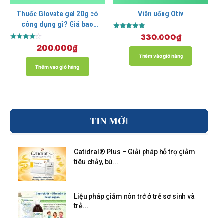
Thuốc Glovate gel 20g có
Viên uống Otiv
công dụng gì? Giá bao
Được xếp
nhiêu? Mua ở đâu?
330.000
₫
hạng
Được xếp
200.000
₫
5.00
hạng
5 sao
Thêm vào giỏ hàng
4.00
5 sao
Thêm vào giỏ hàng
TIN MỚI
Catidral® Plus – Giải pháp hỗ trợ giảm
tiêu chảy, bù...
Liệu pháp giảm nôn trớ ở trẻ sơ sinh và
trẻ...