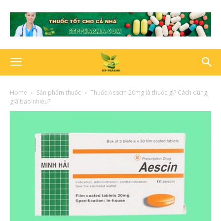
Home
Sản phẩm thuốc
Thuốc Aescin 20mg là thuốc gì? Cách dùng,
giá bao nhiêu?