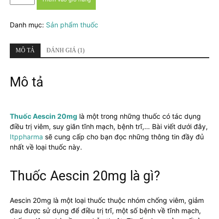
Aescin
20mg
Danh mục:
Sản phẩm thuốc
là
thuốc
gì?
MÔ TẢ
ĐÁNH GIÁ (1)
Cách
dùng,
giá
Mô tả
bao
nhiêu?
số
Thuốc Aescin 20mg
là một trong những thuốc có tác dụng
lượng
điều trị viêm, suy giãn tĩnh mạch, bệnh trĩ,… Bài viết dưới đây,
Itppharma
sẽ cung cấp cho bạn đọc những thông tin đầy đủ
nhất về loại thuốc này.
Thuốc Aescin 20mg là gì?
Aescin 20mg là một loại thuốc thuộc nhóm chống viêm, giảm
đau được sử dụng để điều trị trĩ, một số bệnh về tĩnh mạch,