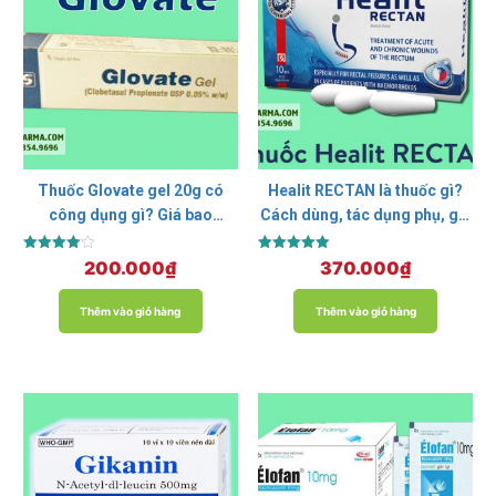
Thuốc Glovate gel 20g có
Healit RECTAN là thuốc gì?
công dụng gì? Giá bao
Cách dùng, tác dụng phụ, giá
nhiêu? Mua ở đâu?
bao nhiêu?
Được xếp
Được xếp
200.000
₫
370.000
₫
hạng
hạng
4.00
5.00
5 sao
5 sao
Thêm vào giỏ hàng
Thêm vào giỏ hàng