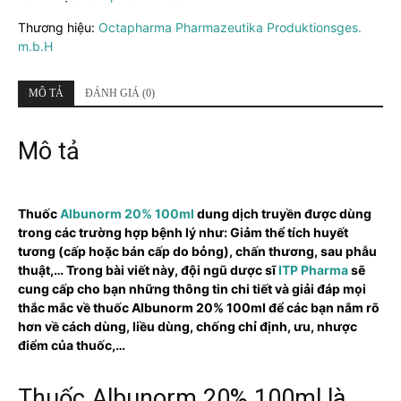
lượng
Thương hiệu:
Octapharma Pharmazeutika Produktionsges.
m.b.H
MÔ TẢ
ĐÁNH GIÁ (0)
Mô tả
Thuốc
Albunorm 20% 100ml
dung dịch truyền được dùng
trong các trường hợp bệnh lý như: Giảm thể tích huyết
tương (cấp hoặc bán cấp do bỏng), chấn thương, sau phẫu
thuật,… Trong bài viết này, đội ngũ dược sĩ
ITP Pharma
sẽ
cung cấp cho bạn những thông tin chi tiết và giải đáp mọi
thắc mắc về thuốc Albunorm 20% 100ml để các bạn nắm rõ
hơn về cách dùng, liều dùng, chống chỉ định, ưu, nhược
điểm của thuốc,…
Thuốc Albunorm 20% 100ml là