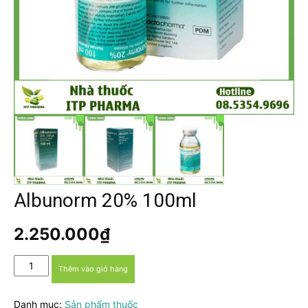
Albunorm 20% 100ml
2.250.000
₫
Albunorm
Thêm vào giỏ hàng
20%
100ml
Danh mục:
Sản phẩm thuốc
số