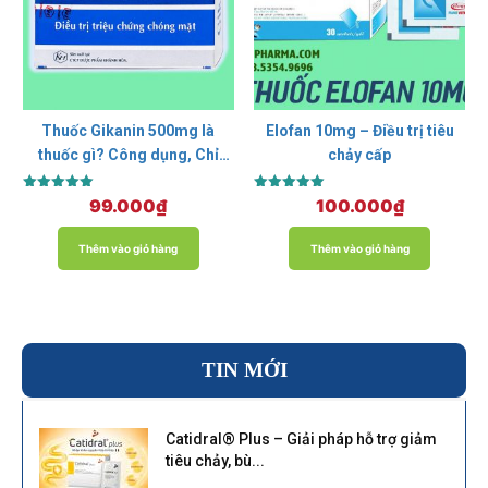
Thuốc Gikanin 500mg là
Elofan 10mg – Điều trị tiêu
thuốc gì? Công dụng, Chỉ
chảy cấp
định, Giá bán?
Được xếp
Được xếp
99.000
₫
100.000
₫
hạng
hạng
5.00
5.00
5 sao
5 sao
Thêm vào giỏ hàng
Thêm vào giỏ hàng
TIN MỚI
Catidral® Plus – Giải pháp hỗ trợ giảm
tiêu chảy, bù...