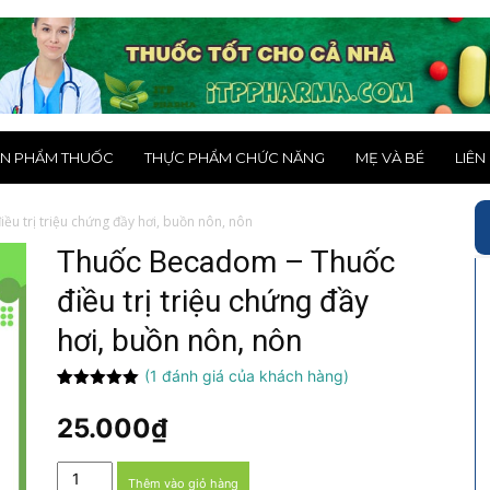
N PHẨM THUỐC
THỰC PHẨM CHỨC NĂNG
MẸ VÀ BÉ
LIÊN
u trị triệu chứng đầy hơi, buồn nôn, nôn
Thuốc Becadom – Thuốc
điều trị triệu chứng đầy
hơi, buồn nôn, nôn
(
1
đánh giá của khách hàng)
5.00
1
trên 5
dựa trên
25.000
₫
đánh giá
Thuốc
Thêm vào giỏ hàng