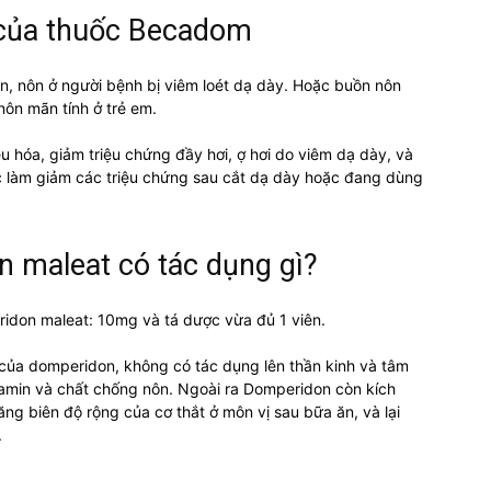
 của thuốc Becadom
 nôn ở người bệnh bị viêm loét dạ dày. Hoặc buồn nôn
nôn mãn tính ở trẻ em.
êu hóa, giảm triệu chứng đầy hơi, ợ hơi do viêm dạ dày, và
c làm giảm các triệu chứng sau cắt dạ dày hoặc đang dùng
 maleat có tác dụng gì?
idon maleat: 10mg và tá dược vừa đủ 1 viên.
của domperidon, không có tác dụng lên thần kinh và tâm
amin và chất chống nôn. Ngoài ra Domperidon còn kích
tăng biên độ rộng của cơ thắt ở môn vị sau bữa ăn, và lại
.