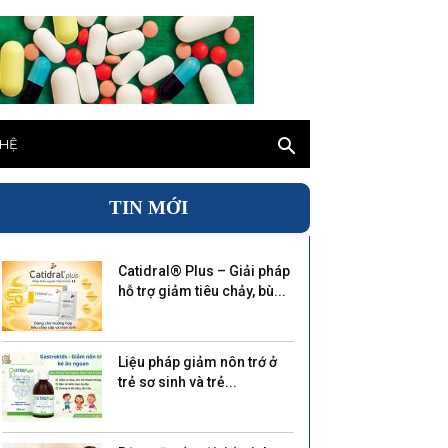
 HỆ
TIN MỚI
Catidral® Plus – Giải pháp
hỗ trợ giảm tiêu chảy, bù...
Liệu pháp giảm nôn trớ ở
trẻ sơ sinh và trẻ...