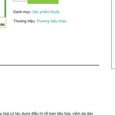
Becadom
-
Danh mục:
Sản phẩm thuốc
Thuốc
điều
Thương hiệu:
Thương hiệu khác
trị
triệu
chứng
đầy
hơi,
buồn
nôn,
nôn
số
lượng
 hóa có tác dụng điều trị rối loạn tiêu hóa, viêm dạ dày