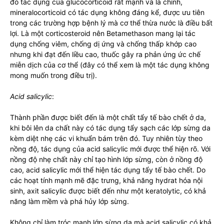
đó tác dụng của glucocorticoid rất mạnh và là chính,
mineralocorticoid có tác dụng không đáng kể, được ưu tiên
trong các trường hợp bệnh lý mà cơ thể thừa nước là điều bất
lợi. Là một corticosteroid nên Betamethason mang lại tác
dụng chống viêm, chống dị ứng và chống thấp khớp cao
nhưng khi đạt đến liều cao, thuốc gây ra phản ứng ức chế
miễn dịch của cơ thể (đây có thể xem là một tác dụng không
mong muốn trong điều trị).
Acid salicylic
:
Thành phần được biết đến là một chất tẩy tế bào chết ở da,
khi bôi lên da chất này có tác dụng tẩy sạch các lớp sừng da
kèm diệt nhẹ các vi khuẩn bám trên đó. Tuy nhiên tùy theo
nồng độ, tác dụng của acid salicylic mới được thể hiện rõ. Với
nồng độ nhẹ chất này chỉ tạo hình lớp sừng, còn ở nồng độ
cao, acid salicylic mới thể hiện tác dụng tẩy tế bào chết. Do
các hoạt tính mạnh mẽ đặc trưng, khả năng hydrat hóa nội
sinh, axit salicylic được biết đến như một keratolytic, có khả
năng làm mềm và phá hủy lớp sừng.
Không chỉ làm tróc mạnh lớp sừng da mà acid salicylic có khả