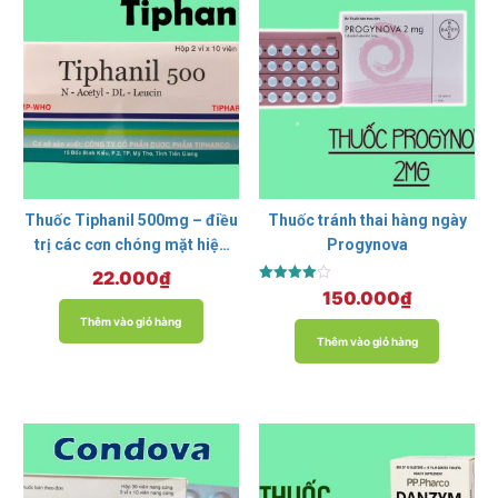
Thuốc Tiphanil 500mg – điều
Thuốc tránh thai hàng ngày
trị các cơn chóng mặt hiệu
Progynova
quả
22.000
₫
Được xếp
150.000
₫
hạng
4.00
Thêm vào giỏ hàng
5 sao
Thêm vào giỏ hàng