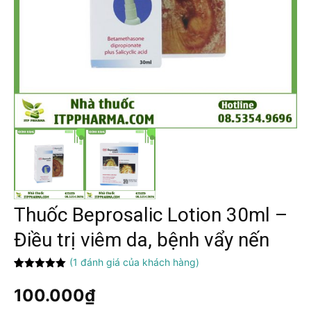
Thuốc Beprosalic Lotion 30ml –
Điều trị viêm da, bệnh vẩy nến
(
1
đánh giá của khách hàng)
5.00
1
trên 5
dựa trên
100.000
₫
đánh giá