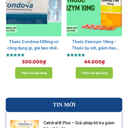
Thuốc Condova 500mg có
Thuốc Damzym 10mg –
công dụng gì, giá bao nhiêu,
Thuốc hạ sốt, giảm đau,
mua ở đâu?
chống viêm
Được xếp
Được xếp
300.000
₫
44.000
₫
hạng
hạng
5.00
5.00
5 sao
5 sao
Thêm vào giỏ hàng
Thêm vào giỏ hàng
TIN MỚI
Catidral® Plus – Giải pháp hỗ trợ giảm