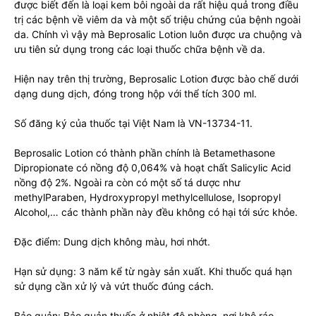
được biết đến là loại kem bôi ngoài da rất hiệu quả trong điều
trị các bệnh về viêm da và một số triệu chứng của bệnh ngoài
da. Chính vì vậy mà Beprosalic Lotion luôn được ưa chuộng và
ưu tiên sử dụng trong các loại thuốc chữa bệnh về da.
Hiện nay trên thị trường, Beprosalic Lotion được bào chế dưới
dạng dung dịch, đóng trong hộp với thể tích 300 ml.
Số đăng ký của thuốc tại Việt Nam là VN-13734-11.
Beprosalic Lotion có thành phần chính là Betamethasone
Dipropionate có nồng độ 0,064% và hoạt chất Salicylic Acid
nồng độ 2%. Ngoài ra còn có một số tá dược như
methylParaben, Hydroxypropyl methylcellulose, Isopropyl
Alcohol,… các thành phần này đều không có hại tới sức khỏe.
Đặc điểm: Dung dịch không màu, hơi nhớt.
Hạn sử dụng: 3 năm kể từ ngày sản xuất. Khi thuốc quá hạn
sử dụng cần xử lý và vứt thuốc đúng cách.
Bảo quản: Bảo quản thuốc ở nhiệt độ phòng, nơi khô ráo,