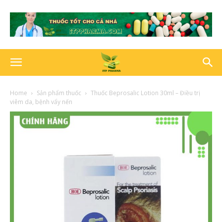
Home
Sản phẩm thuốc
Thuốc Beprosalic Lotion 30ml – Điều trị
viêm da, bệnh vẩy nến