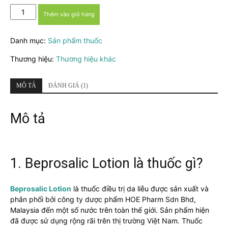
Thuốc
Thêm vào giỏ hàng
Beprosalic
Lotion
Danh mục:
Sản phẩm thuốc
30ml
-
Thương hiệu:
Thương hiệu khác
Điều
trị
viêm
MÔ TẢ
ĐÁNH GIÁ (1)
da,
bệnh
Mô tả
vẩy
nến
số
lượng
1. Beprosalic Lotion là thuốc gì?
Beprosalic Lotion
là thuốc điều trị da liễu được sản xuất và
phân phối bởi công ty dược phẩm HOE Pharm Sdn Bhd,
Malaysia đến một số nước trên toàn thế giới. Sản phẩm hiện
đã được sử dụng rộng rãi trên thị trường Việt Nam. Thuốc