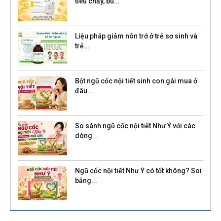
tiêu chảy, bù...
Liệu pháp giảm nôn trớ ở trẻ sơ sinh và
trẻ...
Bột ngũ cốc nội tiết sinh con gái mua ở
đâu...
So sánh ngũ cốc nội tiết Như Ý với các
dòng...
Ngũ cốc nội tiết Như Ý có tốt không? Soi
bảng...