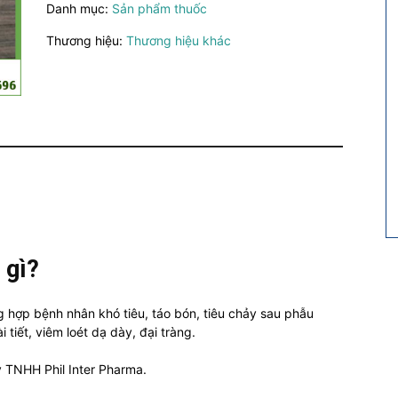
Danh mục:
Sản phẩm thuốc
Điều
trị
Thương hiệu:
Thương hiệu khác
rối
loạn
tiêu
hóa
số
lượng
 gì?
ng hợp bệnh nhân khó tiêu, táo bón, tiêu chảy sau phẫu
i tiết, viêm loét dạ dày, đại tràng.
 TNHH Phil Inter Pharma.