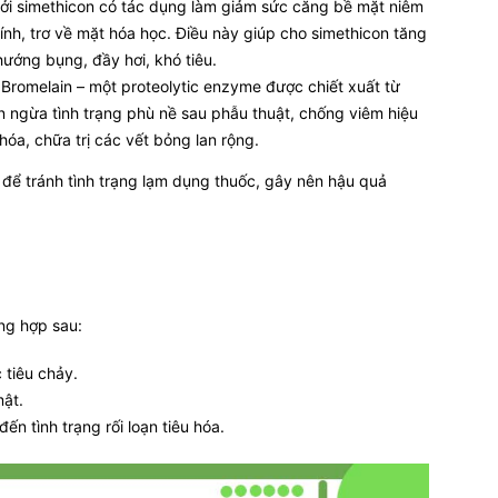
Bởi simethicon có tác dụng làm giảm sức căng bề mặt niêm
ính, trơ về mặt hóa học. Điều này giúp cho simethicon tăng
hướng bụng, đầy hơi, khó tiêu.
 Bromelain – một proteolytic enzyme được chiết xuất từ
 ngừa tình trạng phù nề sau phẫu thuật, chống viêm hiệu
 hóa, chữa trị các vết bỏng lan rộng.
 để tránh tình trạng lạm dụng thuốc, gây nên hậu quả
ng hợp sau:
 tiêu chảy.
mật.
n tình trạng rối loạn tiêu hóa.