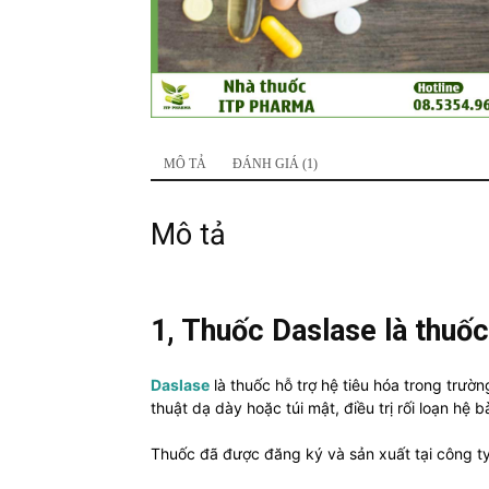
MÔ TẢ
ĐÁNH GIÁ (1)
Mô tả
1, Thuốc Daslase là thuốc
Daslase
là thuốc hỗ trợ hệ tiêu hóa trong trườ
thuật dạ dày hoặc túi mật, điều trị rối loạn hệ bà
Thuốc đã được đăng ký và sản xuất tại công ty