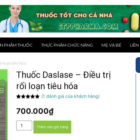
N PHẨM THUỐC
THỰC PHẨM CHỨC NĂNG
MẸ VÀ BÉ
LIÊN
i loạn tiêu hóa
Thuốc Daslase – Điều trị
rối loạn tiêu hóa
(
1
đánh giá của khách hàng)
5.00
1
trên 5
dựa trên
700.000
₫
đánh giá
Thuốc
Thêm vào giỏ hàng
Daslase
-