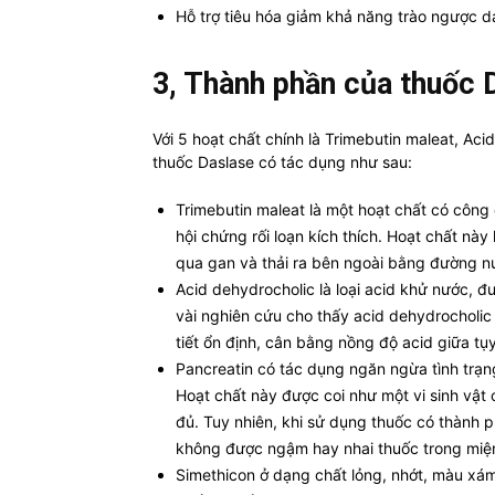
Hỗ trợ tiêu hóa giảm khả năng trào ngược dạ
3, Thành phần của thuốc 
Với 5 hoạt chất chính là Trimebutin maleat, Aci
thuốc Daslase có tác dụng như sau:
Trimebutin maleat là một hoạt chất có công 
hội chứng rối loạn kích thích. Hoạt chất nà
qua gan và thải ra bên ngoài bằng đường nư
Acid dehydrocholic là loại acid khử nước, 
vài nghiên cứu cho thấy acid dehydrocholic 
tiết ổn định, cân bằng nồng độ acid giữa tụ
Pancreatin có tác dụng ngăn ngừa tình trạn
Hoạt chất này được coi như một vi sinh vật c
đủ. Tuy nhiên, khi sử dụng thuốc có thành 
không được ngậm hay nhai thuốc trong miệ
Simethicon ở dạng chất lỏng, nhớt, màu xám