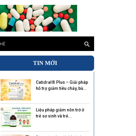
 HỆ
TIN MỚI
Catidral® Plus – Giải pháp
hỗ trợ giảm tiêu chảy, bù...
Liệu pháp giảm nôn trớ ở
trẻ sơ sinh và trẻ...