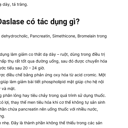
 dày, tá tràng.
Daslase có tác dụng gì?
d dehydrocholic, Pancreatin, Simethicone, Bromelain trong
dụng làm giảm co thắt dạ dày – ruột, dùng trong điều trị
y hấp thụ rất tốt qua đường uống, sau đó được chuyển hóa
ớc tiểu sau 20 – 24 giờ.
được điều chế bằng phản ứng oxy hóa từ acid cromic. Một
giúp làm giảm bài tiết phospholipid mật giúp cho hệ nội
y và mật.
g phân lỏng hay tiêu chảy trong quá trình sử dụng thuốc.
ó lợi, thay thế men tiêu hóa khi cơ thể không tự sản sinh
phần chứa pancreatin nên uống thuốc với nhiều nước,
ng.
 nhẹ. Đây là thành phần không thể thiếu trong các sản