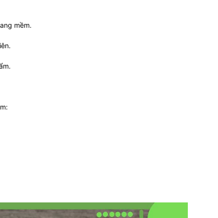
nang mềm.
iên.
hẩm.
ồm: