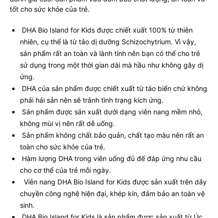
tốt cho sức khỏe của trẻ.
DHA Bio Island for Kids được chiết xuất 100% từ thiên
nhiên, cụ thể là từ tảo dị dưỡng
Schizochytrium
. Vì vậy,
sản phẩm rất an toàn và lành tính nên bạn có thể cho trẻ
sử dụng trong một thời gian dài mà hầu như không gây dị
ứng.
DHA của sản phẩm được chiết xuất từ tảo biển chứ không
phải hải sản nên sẽ tránh tình trạng kích ứng.
Sản phẩm được sản xuất dưới dạng viên nang mềm nhỏ,
không mùi vị nên rất dễ uống.
Sản phẩm không chất bảo quản, chất tạo màu nên rất an
toàn cho sức khỏe của trẻ.
Hàm lượng DHA trong viên uống đủ để đáp ứng nhu cầu
cho cơ thể của trẻ mỗi ngày.
Viên nang DHA Bio Island for Kids được sản xuất trên dây
chuyền công nghệ hiện đại, khép kín, đảm bảo an toàn vệ
sinh.
DHA Bio Island for Kids là sản phẩm được sản xuất từ Úc.