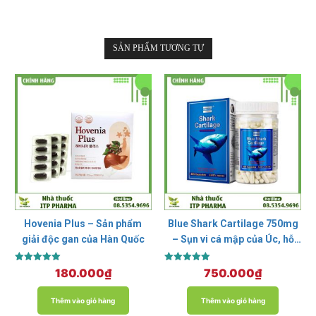
SẢN PHẨM TƯƠNG TỰ
Hovenia Plus – Sản phẩm
Blue Shark Cartilage 750mg
giải độc gan của Hàn Quốc
– Sụn vi cá mập của Úc, hỗ
trợ điều trị xương khớp
Được xếp
Được xếp
180.000
₫
750.000
₫
hạng
hạng
5.00
5.00
5 sao
5 sao
Thêm vào giỏ hàng
Thêm vào giỏ hàng