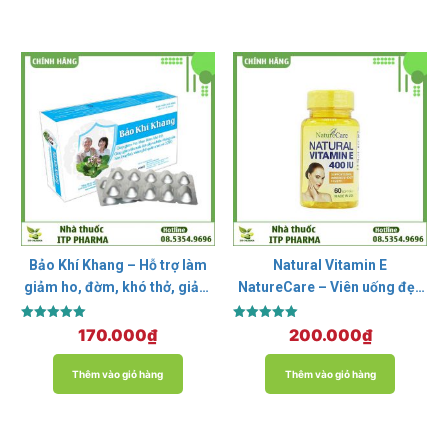
Bảo Khí Khang – Hỗ trợ làm
Natural Vitamin E
giảm ho, đờm, khó thở, giảm
NatureCare – Viên uống đẹp
đợt cấp hen suyễn
da, ngăn ngừa lão hóa
Được xếp
Được xếp
170.000
₫
200.000
₫
hạng
hạng
5.00
5.00
5 sao
5 sao
Thêm vào giỏ hàng
Thêm vào giỏ hàng