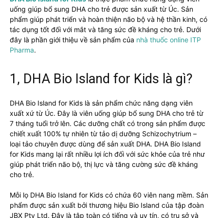
não,
uống giúp bổ sung DHA cho trẻ được sản xuất từ Úc. Sản
hệ
phẩm giúp phát triển và hoàn thiện não bộ và hệ thần kinh, có
thần
tác dụng tốt đối với mắt và tăng sức đề kháng cho trẻ. Dưới
kinh,
đây là phần giới thiệu về sản phẩm của
nhà thuốc online ITP
thị
Pharma
.
lực
số
lượng
1, DHA Bio Island for Kids là gì?
DHA Bio Island for Kids là sản phẩm chức năng dạng viên
xuất xứ từ Úc. Đây là viên uống giúp bổ sung DHA cho trẻ từ
7 tháng tuổi trở lên. Các dưỡng chất có trong sản phẩm được
chiết xuất 100% tự nhiên từ tảo dị dưỡng
Schizochytrium –
loại tảo chuyên được dùng để sản xuất DHA. DHA Bio Island
for Kids mang lại rất nhiều lợi ích đối với sức khỏe của trẻ như
giúp phát triển não bộ, thị lực và tăng cường sức đề kháng
cho trẻ.
Mỗi lọ
DHA Bio Island for Kids có chứa 60 viên nang mềm. Sản
phẩm được sản xuất bởi thương hiệu Bio Island của tập đoàn
JBX Pty Ltd. Đây là tập toàn có tiếng và uy tín, có trụ sở và