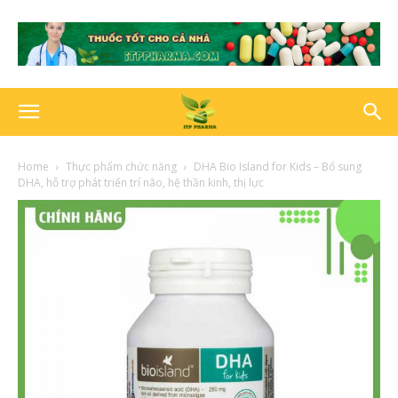
Home
Thực phẩm chức năng
DHA Bio Island for Kids – Bổ sung
DHA, hỗ trợ phát triển trí não, hệ thần kinh, thị lực