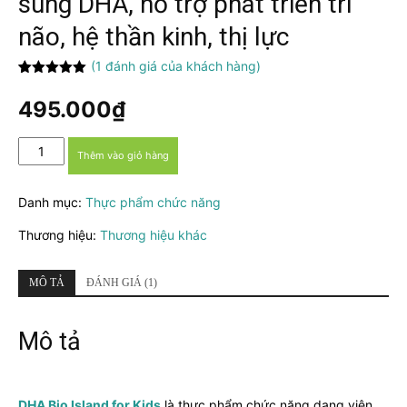
sung DHA, hỗ trợ phát triển trí
não, hệ thần kinh, thị lực
(
1
đánh giá của khách hàng)
5.00
1
trên 5
dựa trên
495.000
₫
đánh giá
DHA
Thêm vào giỏ hàng
Bio
Island
Danh mục:
Thực phẩm chức năng
for
Kids
Thương hiệu:
Thương hiệu khác
-
Bổ
sung
MÔ TẢ
ĐÁNH GIÁ (1)
DHA,
hỗ
Mô tả
trợ
phát
triển
trí
DHA Bio Island for Kids
là thực phẩm chức năng dạng viên