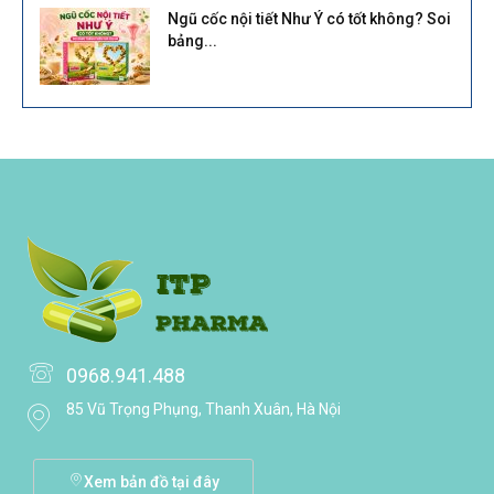
Ngũ cốc nội tiết Như Ý có tốt không? Soi
bảng...
0968.941.488
85 Vũ Trọng Phụng, Thanh Xuân, Hà Nội
Xem bản đồ tại đây