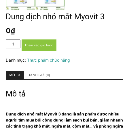
Dung dịch nhỏ mắt Myovit 3
0
₫
Dung
Thêm vào giỏ hàng
dịch
nhỏ
Danh mục:
Thực phẩm chức năng
mắt
Myovit
3
MÔ TẢ
ĐÁNH GIÁ (0)
số
lượng
Mô tả
Dung dịch nhỏ mắt Myovit 3 đang là sản phẩm được nhiều
người tìm mua bởi công dụng làm sạch bụi bẩn, giảm nhanh
các tình trạng khô mắt, ngứa mắt, cộm mắt… và phòng ngừa