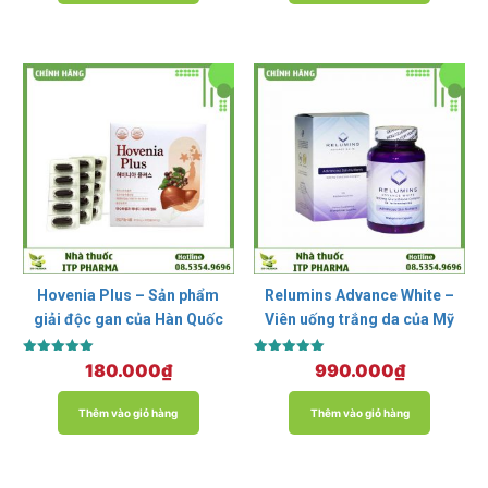
Hovenia Plus – Sản phẩm
Relumins Advance White –
giải độc gan của Hàn Quốc
Viên uống trắng da của Mỹ
Được xếp
Được xếp
180.000
₫
990.000
₫
hạng
hạng
5.00
5.00
5 sao
5 sao
Thêm vào giỏ hàng
Thêm vào giỏ hàng