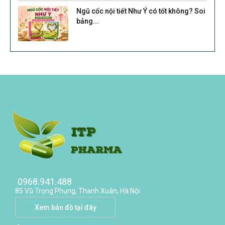
Ngũ cốc nội tiết Như Ý có tốt không? Soi
bảng...
0968.941.488
85 Vũ Trọng Phụng, Thanh Xuân, Hà Nội
Xem bản đồ tại đây