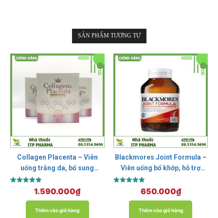
SẢN PHẨM TƯƠNG TỰ
Collagen Placenta – Viên
Blackmores Joint Formula –
uống trắng da, bổ sung
Viên uống bổ khớp, hỗ trợ
collagen
bệnh viêm khớp
Được xếp
Được xếp
1.590.000
₫
650.000
₫
hạng
hạng
5.00
5.00
5 sao
5 sao
Thêm vào giỏ hàng
Thêm vào giỏ hàng