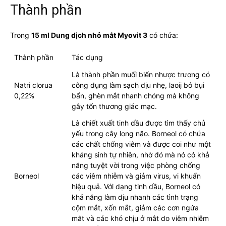
Thành phần
Trong
15 ml Dung dịch nhỏ mắt Myovit 3
có chứa:
Thành phần
Tác dụng
Là thành phần muối biển nhược trương có
Natri clorua
công dụng làm sạch dịu nhẹ, laoij bỏ bụi
0,22%
bẩn, ghèn mắt nhanh chóng mà không
gây tổn thương giác mạc.
Là chiết xuất tinh dầu được tìm thấy chủ
yếu trong cây long não. Borneol có chứa
các chất chống viêm và được coi như một
kháng sinh tự nhiên, nhờ đó mà nó có khả
năng tuyệt vời trong việc phòng chống
Borneol
các viêm nhiễm và giảm virus, vi khuẩn
hiệu quả. Với dạng tinh dầu, Borneol có
khả năng làm dịu nhanh các tình trạng
cộm mắt, xốn mắt, giảm các cơn ngứa
mắt và các khó chịu ở mắt do viêm nhiễm