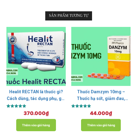
SẢN PHẨM TƯƠNG TỰ
Healit RECTAN là thuốc gì?
Thuốc Damzym 10mg –
Cách dùng, tác dụng phụ, giá
Thuốc hạ sốt, giảm đau,
bao nhiêu?
chống viêm
Được xếp
Được xếp
370.000
₫
44.000
₫
hạng
hạng
5.00
5.00
5 sao
5 sao
Thêm vào giỏ hàng
Thêm vào giỏ hàng