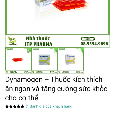
Dynamogen – Thuốc kích thích
ăn ngon và tăng cường sức khỏe
cho cơ thể
(
1
đánh giá của khách hàng)
5.00
1
trên 5