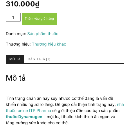
dựa trên
310.000
₫
đánh giá
Dynamogen
Thêm vào giỏ hàng
–
Thuốc
Danh mục:
Sản phẩm thuốc
kích
thích
Thương hiệu:
Thương hiệu khác
ăn
ngon
và
MÔ TẢ
ĐÁNH GIÁ (1)
tăng
cường
Mô tả
sức
khỏe
cho
cơ
Tình trạng chán ăn hay suy nhược cơ thể đang là vấn đề
thể
khiến nhiều người lo lắng. Để giúp cải thiện tình trạng này,
nhà
số
thuốc onine ITP Pharma
sẽ giới thiệu đến các bạn sản phẩm
lượng
thuốc Dynamogen
– một loại thuốc kích thích ăn ngon và
tăng cường sức khỏe cho cơ thể.