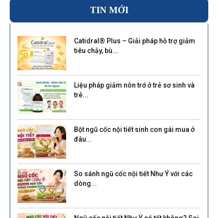
TIN MỚI
Catidral® Plus – Giải pháp hỗ trợ giảm
tiêu chảy, bù...
Liệu pháp giảm nôn trớ ở trẻ sơ sinh và
trẻ...
Bột ngũ cốc nội tiết sinh con gái mua ở
đâu...
So sánh ngũ cốc nội tiết Như Ý với các
dòng...
Ngũ cốc nội tiết Như Ý có tốt không? Soi