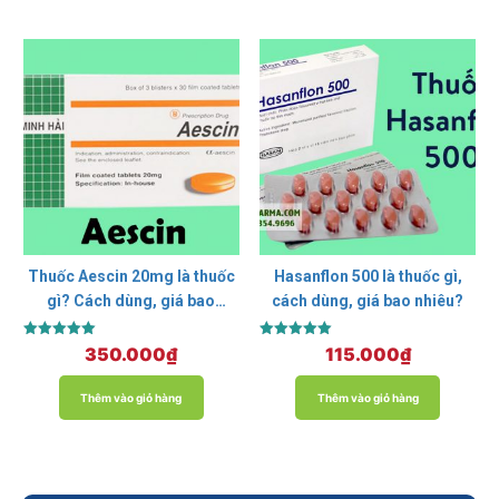
Thuốc Aescin 20mg là thuốc
Hasanflon 500 là thuốc gì,
gì? Cách dùng, giá bao
cách dùng, giá bao nhiêu?
nhiêu?
Được xếp
Được xếp
350.000
₫
115.000
₫
hạng
hạng
5.00
5.00
5 sao
5 sao
Thêm vào giỏ hàng
Thêm vào giỏ hàng