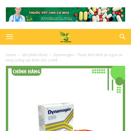
Home
Sản phẩm thuốc
Dynamogen – Thuốc kích thích ăn ngon và
tăng cường sức khỏe cho cơ thể