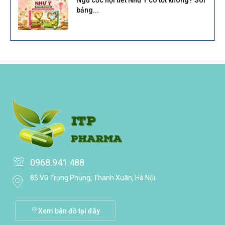
bảng...
0968.941.488
85 Vũ Trọng Phụng, Thanh Xuân, Hà Nội
Xem bản đồ tại đây