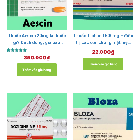
Thuốc Aescin 20mg là thuốc
Thuốc Tiphanil 500mg – điều
gì? Cách dùng, giá bao
trị các cơn chóng mặt hiệu
nhiêu?
quả
22.000
₫
Được xếp
350.000
₫
hạng
5.00
Thêm vào giỏ hàng
5 sao
Thêm vào giỏ hàng