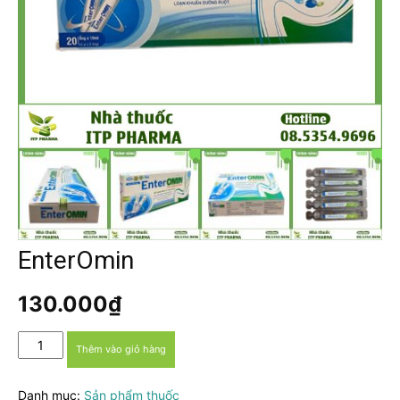
EnterOmin
130.000
₫
EnterOmin
Thêm vào giỏ hàng
số
lượng
Danh mục:
Sản phẩm thuốc