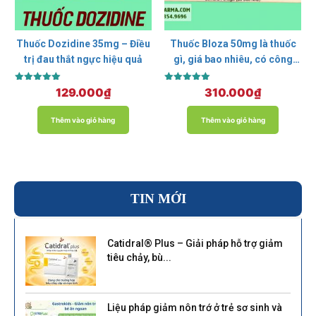
Thuốc Dozidine 35mg – Điều
Thuốc Bloza 50mg là thuốc
trị đau thắt ngực hiệu quả
gì, giá bao nhiêu, có công
dụng gì?
Được xếp
Được xếp
129.000
₫
310.000
₫
hạng
hạng
5.00
5.00
5 sao
5 sao
Thêm vào giỏ hàng
Thêm vào giỏ hàng
TIN MỚI
Catidral® Plus – Giải pháp hỗ trợ giảm
tiêu chảy, bù...
Liệu pháp giảm nôn trớ ở trẻ sơ sinh và