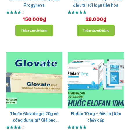
Progynova
điều trị rối loạn tiêu hóa
Được xếp
Được xếp
150.000
₫
28.000
₫
hạng
hạng
4.00
5.00
5 sao
5 sao
Thêm vào giỏ hàng
Thêm vào giỏ hàng
Thuốc Glovate gel 20g có
Elofan 10mg – Điều trị tiêu
công dụng gì? Giá bao
chảy cấp
nhiêu? Mua ở đâu?