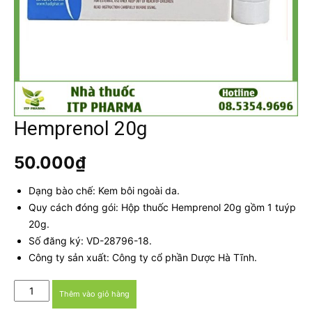
Hemprenol 20g
50.000
₫
Dạng bào chế: Kem bôi ngoài da.
Quy cách đóng gói: Hộp thuốc Hemprenol 20g gồm 1 tuýp
20g.
Số đăng ký: VD-28796-18.
Công ty sản xuất: Công ty cổ phần Dược Hà Tĩnh.
Hemprenol
Thêm vào giỏ hàng
20g