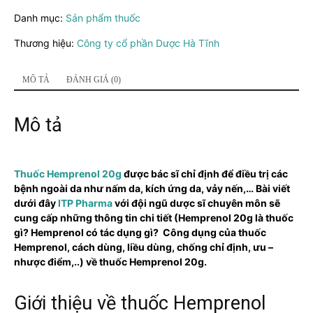
số
Danh mục:
Sản phẩm thuốc
lượng
Thương hiệu:
Công ty cổ phần Dược Hà Tĩnh
MÔ TẢ
ĐÁNH GIÁ (0)
Mô tả
Thuốc Hemprenol 20g
được bác sĩ chỉ định để điều trị các
bệnh ngoài da như nấm da, kích ứng da, vảy nến,…
Bài viết
dưới đây
ITP Pharma
với đội ngũ dược sĩ chuyên môn sẽ
cung cấp những thông tin chi tiết (Hemprenol 20g là thuốc
gì? Hemprenol có tác dụng gì? Công dụng của thuốc
Hemprenol, cách dùng, liều dùng, chống chỉ định, ưu –
nhược điểm,..) về thuốc Hemprenol 20g.
Giới thiệu về thuốc Hemprenol