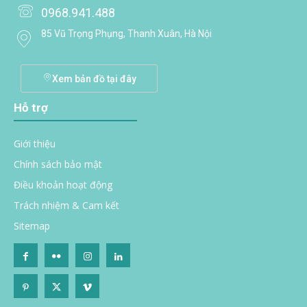
0968.941.488
85 Vũ Trọng Phụng, Thanh Xuân, Hà Nội
Xem bản đồ tại đây
Hỗ trợ
Giới thiệu
Chính sách bảo mật
Điều khoản hoạt động
Trách nhiệm & Cam kết
Sitemap