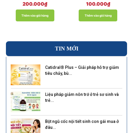
Được xếp
Được xếp
200.000
₫
100.000
₫
hạng
hạng
4.00
5.00
5 sao
5 sao
Thêm vào giỏ hàng
Thêm vào giỏ hàng
TIN MỚI
Catidral® Plus – Giải pháp hỗ trợ giảm
tiêu chảy, bù...
Liệu pháp giảm nôn trớ ở trẻ sơ sinh và
trẻ...
Bột ngũ cốc nội tiết sinh con gái mua ở
đâu...