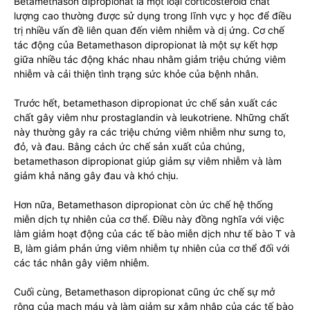
Betamethason dipropionat là một loại corticosteroid chất
lượng cao thường được sử dụng trong lĩnh vực y học để điều
trị nhiều vấn đề liên quan đến viêm nhiễm và dị ứng. Cơ chế
tác động của Betamethason dipropionat là một sự kết hợp
giữa nhiều tác động khác nhau nhằm giảm triệu chứng viêm
nhiễm và cải thiện tình trạng sức khỏe của bệnh nhân.
Trước hết, betamethason dipropionat ức chế sản xuất các
chất gây viêm như prostaglandin và leukotriene. Những chất
này thường gây ra các triệu chứng viêm nhiễm như sưng to,
đỏ, và đau. Bằng cách ức chế sản xuất của chúng,
betamethason dipropionat giúp giảm sự viêm nhiễm và làm
giảm khả năng gây đau và khó chịu.
Hơn nữa, Betamethason dipropionat còn ức chế hệ thống
miễn dịch tự nhiên của cơ thể. Điều này đồng nghĩa với việc
làm giảm hoạt động của các tế bào miễn dịch như tế bào T và
B, làm giảm phản ứng viêm nhiễm tự nhiên của cơ thể đối với
các tác nhân gây viêm nhiễm.
Cuối cùng, Betamethason dipropionat cũng ức chế sự mở
rộng của mạch máu và làm giảm sự xâm nhập của các tế bào