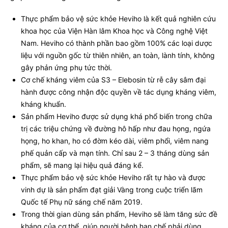
Thực phẩm bảo vệ sức khỏe Heviho là kết quả nghiên cứu
khoa học của Viện Hàn lâm Khoa học và Công nghệ Việt
Nam. Heviho có thành phần bao gồm 100% các loại dược
liệu với nguồn gốc từ thiên nhiên, an toàn, lành tính, không
gây phản ứng phụ tức thời.
Cơ chế kháng viêm của S3 – Elebosin từ rễ cây sâm đại
hành được công nhận độc quyền về tác dụng kháng viêm,
kháng khuẩn.
Sản phẩm Heviho được sử dụng khá phổ biến trong chữa
trị các triệu chứng về đường hô hấp như đau họng, ngứa
họng, ho khan, ho có đờm kéo dài, viêm phổi, viêm nang
phế quản cấp và mạn tính. Chỉ sau 2 – 3 tháng dùng sản
phẩm, sẽ mang lại hiệu quả đáng kể.
Thực phẩm bảo vệ sức khỏe Heviho rất tự hào và được
vinh dự là sản phẩm đạt giải Vàng trong cuộc triển lãm
Quốc tế Phụ nữ sáng chế năm 2019.
Trong thời gian dùng sản phẩm, Heviho sẽ làm tăng sức đề
kháng của cơ thể, giúp người bệnh hạn chế phải dùng