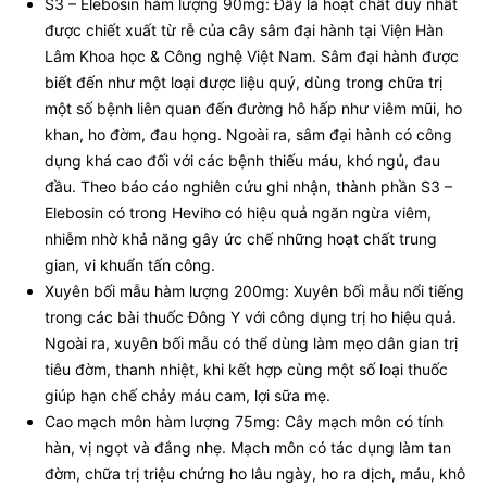
S3 – Elebosin hàm lượng 90mg: Đây là hoạt chất duy nhất
được chiết xuất từ rễ của cây sâm đại hành tại Viện Hàn
Lâm Khoa học & Công nghệ Việt Nam. Sâm đại hành được
biết đến như một loại dược liệu quý, dùng trong chữa trị
một số bệnh liên quan đến đường hô hấp như viêm mũi, ho
khan, ho đờm, đau họng. Ngoài ra, sâm đại hành có công
dụng khá cao đối với các bệnh thiếu máu, khó ngủ, đau
đầu. Theo báo cáo nghiên cứu ghi nhận, thành phần S3 –
Elebosin có trong Heviho có hiệu quả ngăn ngừa viêm,
nhiễm nhờ khả năng gây ức chế những hoạt chất trung
gian, vi khuẩn tấn công.
Xuyên bối mẫu hàm lượng 200mg: Xuyên bối mẫu nổi tiếng
trong các bài thuốc Đông Y với công dụng trị ho hiệu quả.
Ngoài ra, xuyên bối mẫu có thể dùng làm mẹo dân gian trị
tiêu đờm, thanh nhiệt, khi kết hợp cùng một số loại thuốc
giúp hạn chế chảy máu cam, lợi sữa mẹ.
Cao mạch môn hàm lượng 75mg: Cây mạch môn có tính
hàn, vị ngọt và đắng nhẹ. Mạch môn có tác dụng làm tan
đờm, chữa trị triệu chứng ho lâu ngày, ho ra dịch, máu, khô