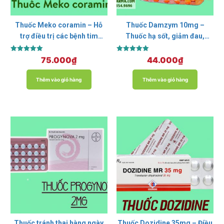
Thuốc Meko coramin – Hỗ
Thuốc Damzym 10mg –
trợ điều trị các bệnh tim
Thuốc hạ sốt, giảm đau,
mạch
chống viêm
Được xếp
Được xếp
75.000
₫
44.000
₫
hạng
hạng
5.00
5.00
5 sao
5 sao
Thêm vào giỏ hàng
Thêm vào giỏ hàng
Thuốc tránh thai hàng ngày
Thuốc Dozidine 35mg – Điều