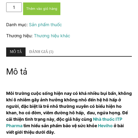
Heviho
Thêm vào giỏ hàng
-
Giảm
Danh mục:
Sản phẩm thuốc
những
cơn
Thương hiệu:
Thương hiệu khác
đau
và
long
MÔ TẢ
ĐÁNH GIÁ (1)
đờm
vùng
Mô tả
cổ,
hầu
họng
số
Môi trường cuộc sống hiện nay có khá nhiều bụi bẩn, không
lượng
khí ô nhiễm gây ảnh hưởng không nhỏ đến hệ hô hấp ở
người, đặc biệt là trẻ nhỏ thường xuyên có biểu hiện ho
khan, ho có đờm, viêm đường hô hấp, đau, ngứa họng. Để
cải thiện tình trạng này, độc giả hãy cùng
Nhà thuốc ITP
Pharma
tìm hiểu sản phẩm bảo vệ sức khỏe
Heviho
ở bài
viết giới thiệu dưới đây.