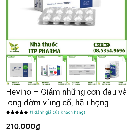
Heviho – Giảm những cơn đau và
long đờm vùng cổ, hầu họng
(
1
đánh giá của khách hàng)
5.00
1
trên 5
dựa trên
210.000
₫
đánh giá