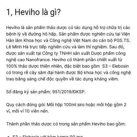
1, Heviho là gì?
Heviho là sản phẩm thảo dược có tác dụng hỗ trợ chữa trị các
bệnh lý về đường hô hấp. Sản phẩm được nghiên cứu tại Viện
Hàn lâm Khoa học và Công nghệ Việt Nam do cán bộ PGS.TS.
Lê Minh Hà trực tiếp nghiên cứu và làm thí nghiệm. Sau đó,
được sản xuất tại Công ty TNHH sản xuất Dược phẩm công
nghệ cao Nanofrance. Heviho có thành phần chiết xuất từ
100% thảo dược thiên nhiên, đặc biệt bao gồm S3 – Elebosin
có trong rễ cây sâm đại hành được Bộ khoa học và công nghệ
trao bằng sáng chế độc quyền về tác dụng kháng viêm.
Số đăng ký sản phẩm: 951/2019/ĐKSP.
Quy cách đóng gói: Mỗi hộp 100ml siro hoặc mỗi hộp gồm 2
vỉ, mỗi vỉ 10 viên nén.
Thành phần thảo dược có trong sản phẩm Heviho bao gồm:
S3 – Elebosin với hàm lượng 90 mg.