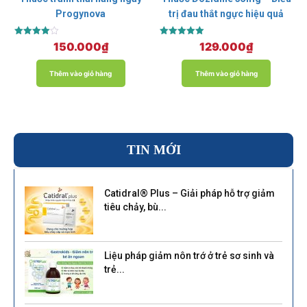
Progynova
trị đau thắt ngực hiệu quả
Được xếp
Được xếp
150.000
₫
129.000
₫
hạng
hạng
4.00
5.00
5 sao
5 sao
Thêm vào giỏ hàng
Thêm vào giỏ hàng
TIN MỚI
Catidral® Plus – Giải pháp hỗ trợ giảm
tiêu chảy, bù...
Liệu pháp giảm nôn trớ ở trẻ sơ sinh và
trẻ...