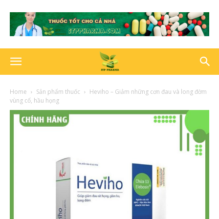
Home
Sản phẩm thuốc
Heviho – Giảm những cơn đau và long đờm
vùng cổ, hầu họng