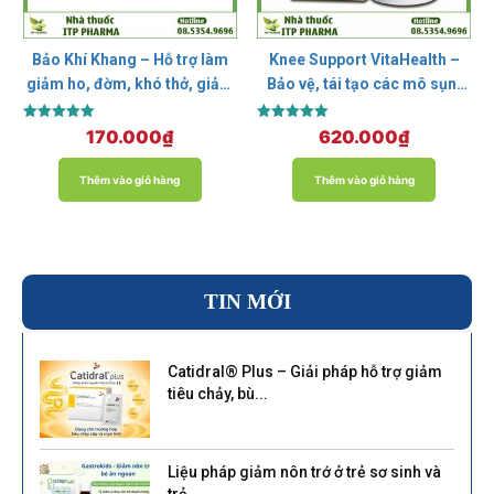
Bảo Khí Khang – Hỗ trợ làm
Knee Support VitaHealth –
giảm ho, đờm, khó thở, giảm
Bảo vệ, tái tạo các mô sụn,
đợt cấp hen suyễn
giảm thoái hóa khớp
Được xếp
Được xếp
170.000
₫
620.000
₫
hạng
hạng
5.00
5.00
5 sao
5 sao
Thêm vào giỏ hàng
Thêm vào giỏ hàng
TIN MỚI
Catidral® Plus – Giải pháp hỗ trợ giảm
tiêu chảy, bù...
Liệu pháp giảm nôn trớ ở trẻ sơ sinh và