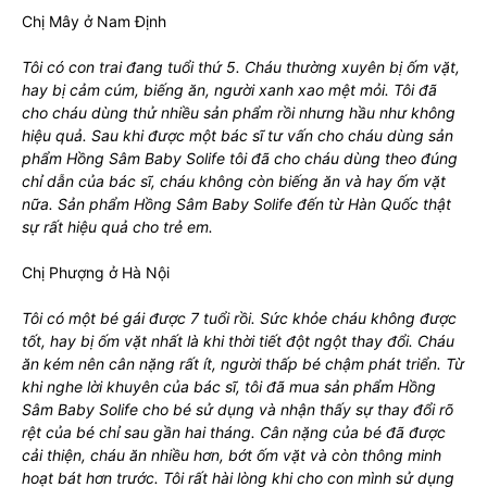
Chị Mây ở Nam Định
Tôi có con trai đang tuổi thứ 5. Cháu thường xuyên bị ốm vặt,
hay bị cảm cúm, biếng ăn, người xanh xao mệt mỏi. Tôi đã
cho cháu dùng thử nhiều sản phẩm rồi nhưng hầu như không
hiệu quả. Sau khi được một bác sĩ tư vấn cho cháu dùng sản
phẩm Hồng Sâm Baby Solife tôi đã cho cháu dùng theo đúng
chỉ dẫn của bác sĩ, cháu không còn biếng ăn và hay ốm vặt
nữa. Sản phẩm Hồng Sâm Baby Solife đến từ Hàn Quốc thật
sự rất hiệu quả cho trẻ em.
Chị Phượng ở Hà Nội
Tôi có một bé gái được 7 tuổi rồi. Sức khỏe cháu không được
tốt, hay bị ốm vặt nhất là khi thời tiết đột ngột thay đổi. Cháu
ăn kém nên cân nặng rất ít, người thấp bé chậm phát triển. Từ
khi nghe lời khuyên của bác sĩ, tôi đã mua sản phẩm Hồng
Sâm Baby Solife cho bé sử dụng và nhận thấy sự thay đổi rõ
rệt của bé chỉ sau gần hai tháng. Cân nặng của bé đã được
cải thiện, cháu ăn nhiều hơn, bớt ốm vặt và còn thông minh
hoạt bát hơn trước. Tôi rất hài lòng khi cho con mình sử dụng