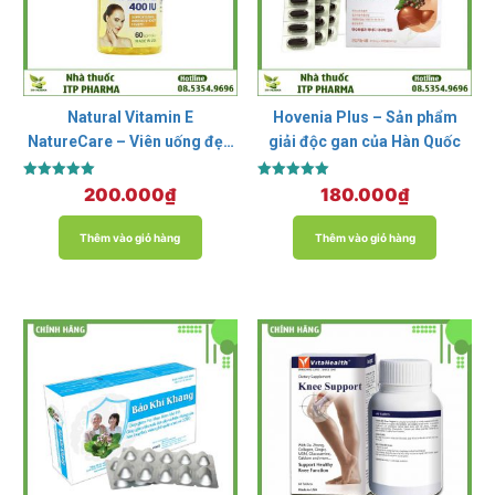
Natural Vitamin E
Hovenia Plus – Sản phẩm
NatureCare – Viên uống đẹp
giải độc gan của Hàn Quốc
da, ngăn ngừa lão hóa
Được xếp
Được xếp
200.000
₫
180.000
₫
hạng
hạng
5.00
5.00
5 sao
5 sao
Thêm vào giỏ hàng
Thêm vào giỏ hàng