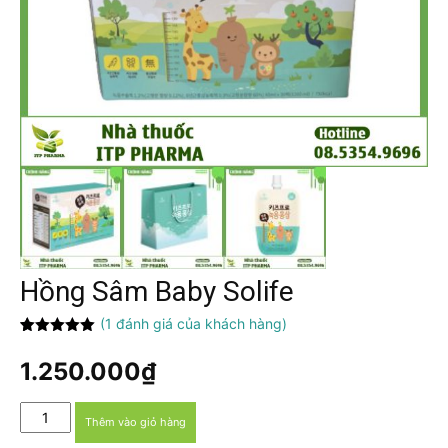
Hồng Sâm Baby Solife
(
1
đánh giá của khách hàng)
5.00
1
trên 5
dựa trên
1.250.000
₫
đánh giá
Hồng
Thêm vào giỏ hàng
Sâm