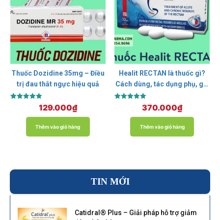
Thuốc Dozidine 35mg – Điều
Healit RECTAN là thuốc gì?
trị đau thắt ngực hiệu quả
Cách dùng, tác dụng phụ, giá
bao nhiêu?
Được xếp
Được xếp
129.000
₫
370.000
₫
hạng
hạng
5.00
5.00
5 sao
5 sao
Thêm vào giỏ hàng
Thêm vào giỏ hàng
TIN MỚI
Catidral® Plus – Giải pháp hỗ trợ giảm