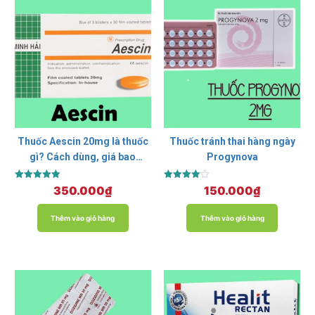
Thuốc Aescin 20mg là thuốc
Thuốc tránh thai hàng ngày
gì? Cách dùng, giá bao
Progynova
nhiêu?
Được xếp
Được xếp
350.000
₫
150.000
₫
hạng
hạng
5.00
4.00
5 sao
5 sao
Thêm vào giỏ hàng
Thêm vào giỏ hàng