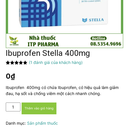
Ibuprofen Stella 400mg
(
1
đánh giá của khách hàng)
5.00
1
trên 5
dựa trên
0
₫
đánh giá
Ibuprofen 400mg có chứa Ibuprofen, có hiệu quả làm giảm
đau, hạ sốt và chống viêm một cách nhanh chóng.
Ibuprofen
Thêm vào giỏ hàng
Stella
400mg
Danh mục:
Sản phẩm thuốc
số