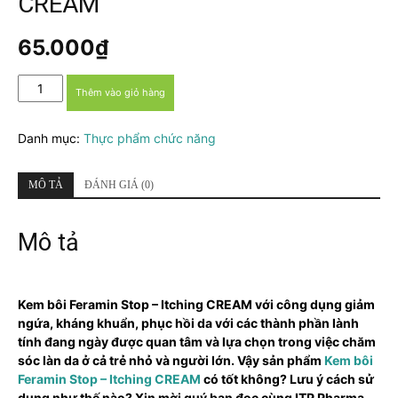
CREAM
65.000
₫
Kem
Thêm vào giỏ hàng
bôi
Feramin
Danh mục:
Thực phẩm chức năng
Stop
–
Itching
MÔ TẢ
ĐÁNH GIÁ (0)
CREAM
số
lượng
Mô tả
Kem bôi Feramin Stop – Itching CREAM với công dụng giảm
ngứa, kháng khuẩn, phục hồi da với các thành phần lành
tính đang ngày được quan tâm và lựa chọn trong việc chăm
sóc làn da ở cả trẻ nhỏ và người lớn. Vậy sản phẩm
Kem bôi
Feramin Stop – Itching CREAM
có tốt không? Lưu ý cách sử
dụng như thế nào? Xin mời quý bạn đọc cùng ITP Pharma