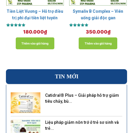
Tiền Liệt Vương – Hỗ trợ điều
Symaliv B Complex – Viên
trị phì đại tiền liệt tuyến
uống giải độc gan
Được xếp
Được xếp
180.000
₫
350.000
₫
hạng
hạng
5.00
5.00
5 sao
5 sao
Thêm vào giỏ hàng
Thêm vào giỏ hàng
TIN MỚI
Catidral® Plus – Giải pháp hỗ trợ giảm
tiêu chảy, bù...
Liệu pháp giảm nôn trớ ở trẻ sơ sinh và
trẻ...