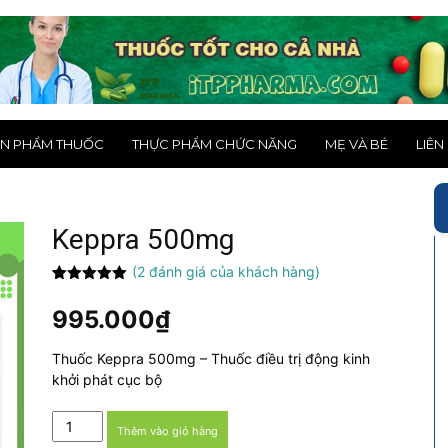
N PHẨM THUỐC
THỰC PHẨM CHỨC NĂNG
MẸ VÀ BÉ
LIÊN
Keppra 500mg
(
2
đánh giá của khách hàng)
5.00
2
trên 5
dựa trên
995.000
₫
đánh giá
Thuốc Keppra 500mg – Thuốc điều trị động kinh
khởi phát cục bộ
Keppra
Thêm vào giỏ hàng
500mg