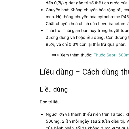
đến 0,7l/kg đạt gần trị số thể tích nước của
Chuyển hoá: Không chuyển hóa rộng rãi, c
men. Hệ thống chuyển hóa cytochrome P450
Chất chuyển hoá chính của Levetiracetam là
Thải trừ: Thời gian bán hủy trong huyết tươ
đường dùng và hoặc liều dùng. Con đường th
95%, và chỉ 0,3% còn lại thải trừ qua phân.
==>> Xem thêm thuốc:
Thuốc Sabril 500m
Liều dùng – Cách dùng t
Liều dùng
Đơn trị liệu
Người lớn và thanh thiếu niên trên 16 tuổi: 
500mg, 2 lần mỗi ngày sau 2 tuần điều trị. 
của bệnh nhân, tối đa không được vượt quá