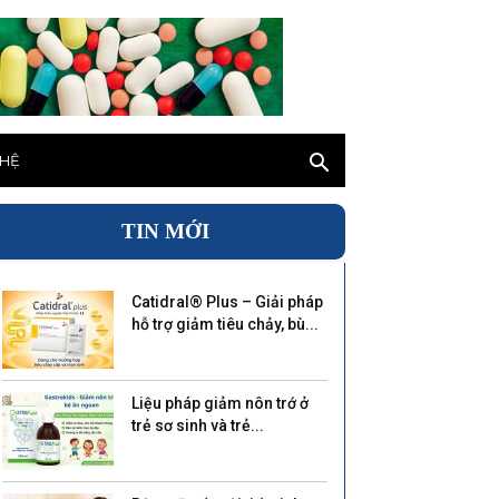
 HỆ
TIN MỚI
Catidral® Plus – Giải pháp
hỗ trợ giảm tiêu chảy, bù...
Liệu pháp giảm nôn trớ ở
trẻ sơ sinh và trẻ...