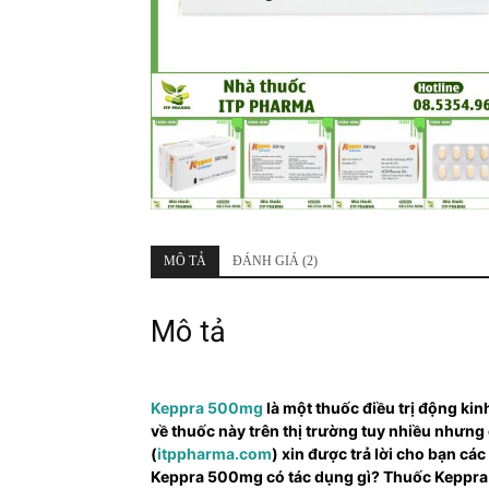
MÔ TẢ
ĐÁNH GIÁ (2)
Mô tả
Keppra 500mg
là một thuốc điều trị động ki
về thuốc này trên thị trường tuy nhiều nhưng
(
itppharma.com
) xin được trả lời cho bạn c
Keppra 500mg có tác dụng gì? Thuốc Keppra 5