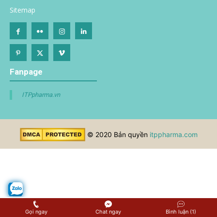
Sitemap
Fanpage
ITPpharma.vn
© 2020 Bản quyền
itppharma.com
Gọi ngay
Chat ngay
Bình luận (1)