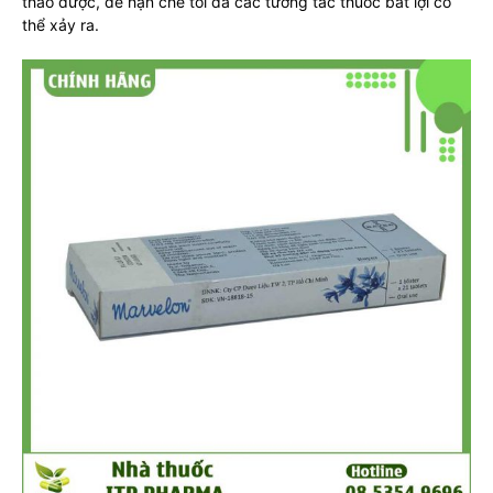
thảo dược, để hạn chế tối đa các tương tác thuốc bất lợi có
thể xảy ra.