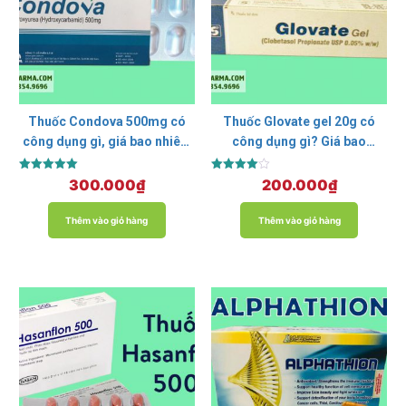
Thuốc Condova 500mg có
Thuốc Glovate gel 20g có
công dụng gì, giá bao nhiêu,
công dụng gì? Giá bao
mua ở đâu?
nhiêu? Mua ở đâu?
Được xếp
Được xếp
300.000
₫
200.000
₫
hạng
hạng
5.00
4.00
5 sao
5 sao
Thêm vào giỏ hàng
Thêm vào giỏ hàng