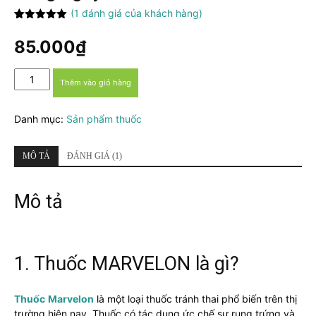
(
1
đánh giá của khách hàng)
5.00
1
trên 5
dựa trên
85.000
₫
đánh giá
MARVELON
Thêm vào giỏ hàng
-
Thuốc
Danh mục:
Sản phẩm thuốc
ngừa
thai
hằng
MÔ TẢ
ĐÁNH GIÁ (1)
ngày
số
lượng
Mô tả
1. Thuốc MARVELON là gì?
Thuốc
Marvelon
là một loại thuốc tránh thai phổ biến trên thị
trường hiện nay. Thuốc có tác dụng ức chế sự rụng trứng và