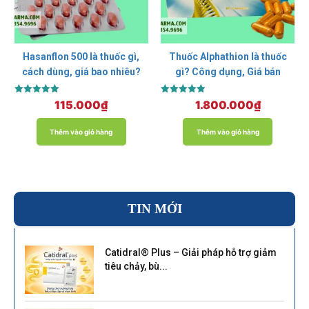
Hasanflon 500 là thuốc gì,
Thuốc Alphathion là thuốc
cách dùng, giá bao nhiêu?
gì? Công dụng, Giá bán
Được xếp
Được xếp
115.000
₫
1.800.000
₫
hạng
hạng
5.00
5.00
5 sao
5 sao
Thêm vào giỏ hàng
Thêm vào giỏ hàng
TIN MỚI
Catidral® Plus – Giải pháp hỗ trợ giảm
tiêu chảy, bù...