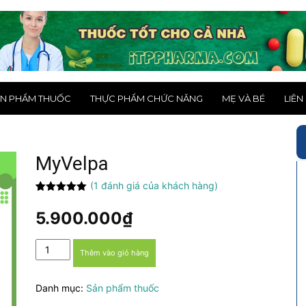
N PHẨM THUỐC
THỰC PHẨM CHỨC NĂNG
MẸ VÀ BÉ
LIÊN
MyVelpa
(
1
đánh giá của khách hàng)
5.00
1
trên 5
dựa trên
5.900.000
₫
đánh giá
MyVelpa
Thêm vào giỏ hàng
số
lượng
Danh mục:
Sản phẩm thuốc