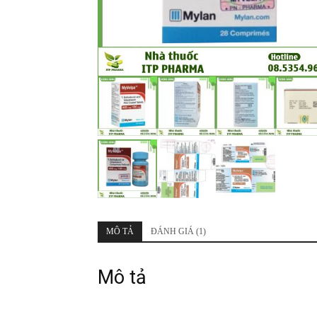
MÔ TẢ
ĐÁNH GIÁ (1)
Mô tả