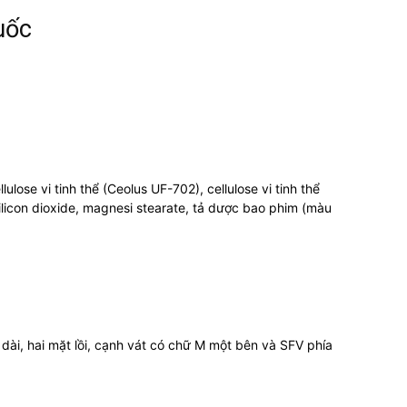
uốc
lose vi tinh thể (Ceolus UF-702), cellulose vi tinh thể
 silicon dioxide, magnesi stearate, tả dược bao phim (màu
dài, hai mặt lồi, cạnh vát có chữ M một bên và SFV phía