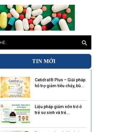
 HỆ
TIN MỚI
Catidral® Plus – Giải pháp
hỗ trợ giảm tiêu chảy, bù...
Liệu pháp giảm nôn trớ ở
trẻ sơ sinh và trẻ...