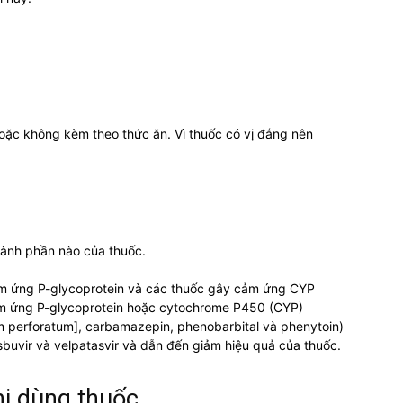
ặc không kèm theo thức ăn. Vì thuốc có vị đắng nên
hành phần nào của thuốc.
m ứng P-glycoprotein và các thuốc gây cảm ứng CYP
ảm ứng P-glycoprotein hoặc cytochrome P450 (CYP)
cum perforatum], carbamazepin, phenobarbital và phenytoin)
buvir và velpatasvir và dẫn đến giảm hiệu quả của thuốc.
hi dùng thuốc