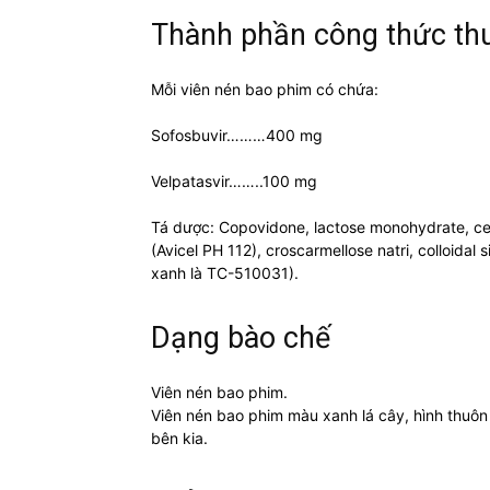
Thành phần công thức th
Mỗi viên nén bao phim có chứa:
Sofosbuvir………400 mg
Velpatasvir……..100 mg
Tá dược: Copovidone, lactose monohydrate, cellu
(Avicel PH 112), croscarmellose natri, colloidal
xanh là TC-510031).
Dạng bào chế
Viên nén bao phim.
Viên nén bao phim màu xanh lá cây, hình thuôn 
bên kia.