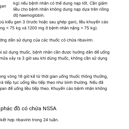
kg) nếu bệnh nhân có thể dung nạp tốt. Cần giảm
gan
liều cho bệnh nhân không dung nạp dựa trên nồng
độ haemoglobin.
bù kiểu gen 3 (trước hoặc sau ghép gan), liều khuyến cáo
ng < 75 kg và 1200 mg ở bệnh nhân nặng > 75 kg).
hướng dẫn sử dụng của các thuốc có chứa ribavirin.
khi sử dụng thuốc, bệnh nhân cần được hướng dẫn để uống
 mửa xảy ra 3 giờ sau khi dùng thuốc, không cần sử dụng
ong vòng 18 giờ kể từ thời gian uống thuốc thông thưởng,
 tiếp tục uống liều tiếp theo như bình thường. Nếu đã
gian để uống liều tiếp theo. Khuyến cáo bệnh nhân không
trị phác đồ có chứa NS5A
ết hợp ribavirin trong 24 tuần.