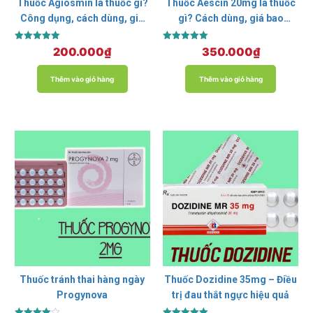
Thuốc Agiosmin là thuốc gì?
Thuốc Aescin 20mg là thuốc
Công dụng, cách dùng, giá
gì? Cách dùng, giá bao
bán
nhiêu?
Được xếp
Được xếp
200.000
₫
350.000
₫
hạng
hạng
5.00
5.00
5 sao
5 sao
Thêm vào giỏ hàng
Thêm vào giỏ hàng
Thuốc tránh thai hàng ngày
Thuốc Dozidine 35mg – Điều
Progynova
trị đau thắt ngực hiệu quả