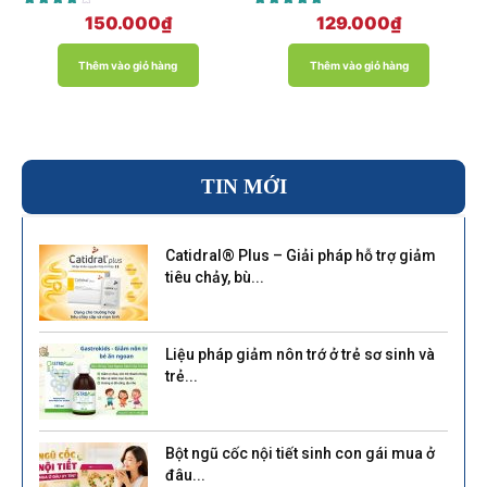
Được xếp
Được xếp
150.000
₫
129.000
₫
hạng
hạng
4.00
5.00
5 sao
5 sao
Thêm vào giỏ hàng
Thêm vào giỏ hàng
TIN MỚI
Catidral® Plus – Giải pháp hỗ trợ giảm
tiêu chảy, bù...
Liệu pháp giảm nôn trớ ở trẻ sơ sinh và
trẻ...
Bột ngũ cốc nội tiết sinh con gái mua ở
đâu...