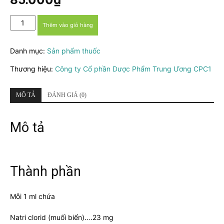
Nebusal
Thêm vào giỏ hàng
Spray
2,3%
Danh mục:
Sản phẩm thuốc
số
lượng
Thương hiệu:
Công ty Cổ phần Dược Phẩm Trung Ương CPC1
MÔ TẢ
ĐÁNH GIÁ (0)
Mô tả
Thành phần
Mỗi 1 ml chứa
Natri clorid (muối biển)….23 mg