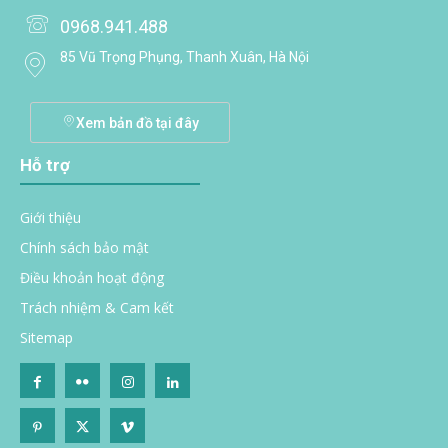
0968.941.488
85 Vũ Trọng Phụng, Thanh Xuân, Hà Nội
Xem bản đồ tại đây
Hỗ trợ
Giới thiệu
Chính sách bảo mật
Điều khoản hoạt động
Trách nhiệm & Cam kết
Sitemap