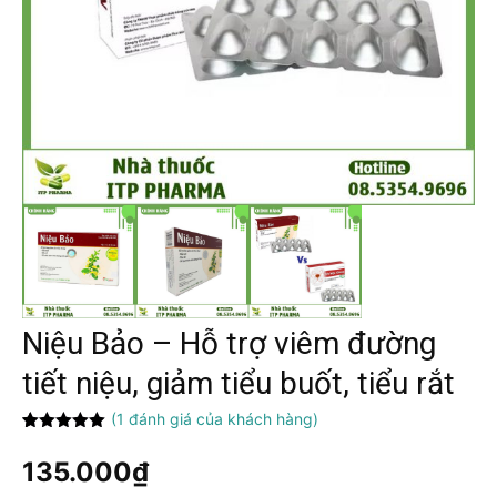
Niệu Bảo – Hỗ trợ viêm đường
tiết niệu, giảm tiểu buốt, tiểu rắt
(
1
đánh giá của khách hàng)
5.00
1
trên 5
dựa trên
135.000
₫
đánh giá