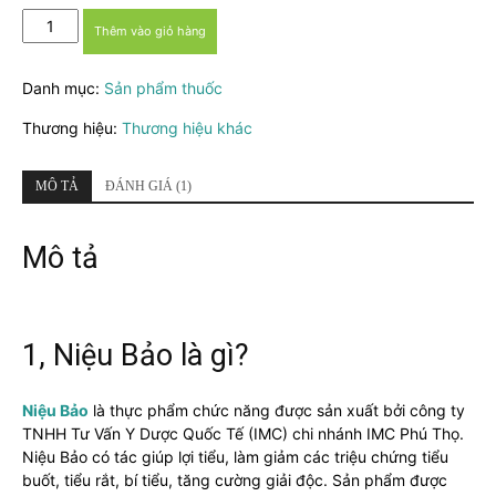
Niệu
Thêm vào giỏ hàng
Bảo
-
Danh mục:
Sản phẩm thuốc
Hỗ
trợ
Thương hiệu:
Thương hiệu khác
viêm
đường
tiết
MÔ TẢ
ĐÁNH GIÁ (1)
niệu,
giảm
Mô tả
tiểu
buốt,
tiểu
rắt
số
1, Niệu Bảo là gì?
lượng
Niệu Bảo
là thực phẩm chức năng được sản xuất bởi công ty
TNHH Tư Vấn Y Dược Quốc Tế (IMC) chi nhánh IMC Phú Thọ.
Niệu Bảo có tác giúp lợi tiểu, làm giảm các triệu chứng tiểu
buốt, tiểu rắt, bí tiểu, tăng cường giải độc. Sản phẩm được