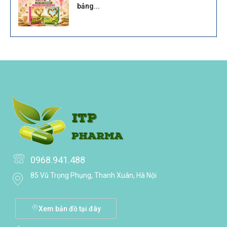
bảng...
0968.941.488
85 Vũ Trọng Phụng, Thanh Xuân, Hà Nội
Xem bản đồ tại đây