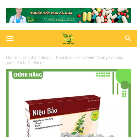
Home
Sản phẩm thuốc
Niệu Bảo – Hỗ trợ viêm đường tiết niệu,
giảm tiểu buốt, tiểu rắt