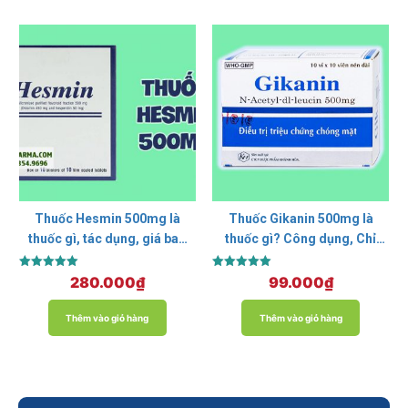
Thuốc Hesmin 500mg là
Thuốc Gikanin 500mg là
thuốc gì, tác dụng, giá bao
thuốc gì? Công dụng, Chỉ
nhiêu?
định, Giá bán?
Được xếp
Được xếp
280.000
₫
99.000
₫
hạng
hạng
5.00
5.00
5 sao
5 sao
Thêm vào giỏ hàng
Thêm vào giỏ hàng