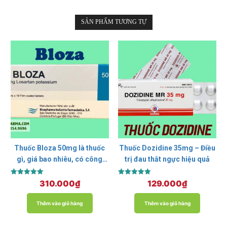
SẢN PHẨM TƯƠNG TỰ
Thuốc Bloza 50mg là thuốc
Thuốc Dozidine 35mg – Điều
gì, giá bao nhiêu, có công
trị đau thắt ngực hiệu quả
dụng gì?
Được xếp
Được xếp
310.000
₫
129.000
₫
hạng
hạng
5.00
5.00
5 sao
5 sao
Thêm vào giỏ hàng
Thêm vào giỏ hàng