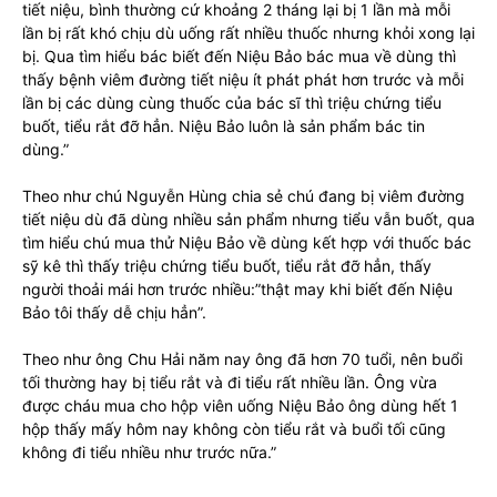
tiết niệu, bình thường cứ khoảng 2 tháng lại bị 1 lần mà mỗi
lần bị rất khó chịu dù uống rất nhiều thuốc nhưng khỏi xong lại
bị. Qua tìm hiểu bác biết đến Niệu Bảo bác mua về dùng thì
thấy bệnh viêm đường tiết niệu ít phát phát hơn trước và mỗi
lần bị các dùng cùng thuốc của bác sĩ thì triệu chứng tiểu
buốt, tiểu rắt đỡ hẳn. Niệu Bảo luôn là sản phẩm bác tin
dùng.”
Theo như chú Nguyễn Hùng chia sẻ chú đang bị viêm đường
tiết niệu dù đã dùng nhiều sản phẩm nhưng tiểu vẫn buốt, qua
tìm hiểu chú mua thử Niệu Bảo về dùng kết hợp với thuốc bác
sỹ kê thì thấy triệu chứng tiểu buốt, tiểu rắt đỡ hẳn, thấy
người thoải mái hơn trước nhiều:”thật may khi biết đến Niệu
Bảo tôi thấy dễ chịu hẳn”.
Theo như ông Chu Hải năm nay ông đã hơn 70 tuổi, nên buổi
tối thường hay bị tiểu rắt và đi tiểu rất nhiều lần. Ông vừa
được cháu mua cho hộp viên uống Niệu Bảo ông dùng hết 1
hộp thấy mấy hôm nay không còn tiểu rắt và buổi tối cũng
không đi tiểu nhiều như trước nữa.”