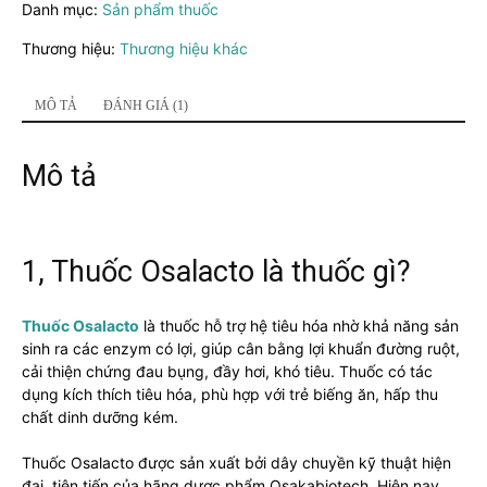
Danh mục:
Sản phẩm thuốc
Cân
bằng
Thương hiệu:
Thương hiệu khác
lợi
khuẩn
đường
MÔ TẢ
ĐÁNH GIÁ (1)
ruột,
kích
Mô tả
thích
hệ
tiêu
hóa
số
1, Thuốc Osalacto là thuốc gì?
lượng
Thuốc Osalacto
là thuốc hỗ trợ hệ tiêu hóa nhờ khả năng sản
sinh ra các enzym có lợi, giúp cân bằng lợi khuẩn đường ruột,
cải thiện chứng đau bụng, đầy hơi, khó tiêu. Thuốc có tác
dụng kích thích tiêu hóa, phù hợp với trẻ biếng ăn, hấp thu
chất dinh dưỡng kém.
Thuốc Osalacto được sản xuất bởi dây chuyền kỹ thuật hiện
đại, tiên tiến của hãng dược phẩm Osakabiotech. Hiện nay