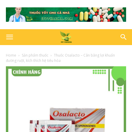
Home
Sản phẩm thuốc
Thuốc Osalacto – Cân bằng lợi khuẩn
đường ruột, kích thích hệ tiêu hóa