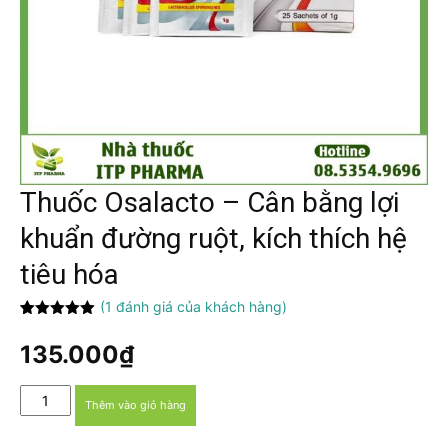
Thuốc Osalacto – Cân bằng lợi
khuẩn đường ruột, kích thích hệ
tiêu hóa
(
1
đánh giá của khách hàng)
5.00
1
trên 5
dựa trên
135.000
₫
đánh giá
Thuốc
Thêm vào giỏ hàng
Osalacto
-