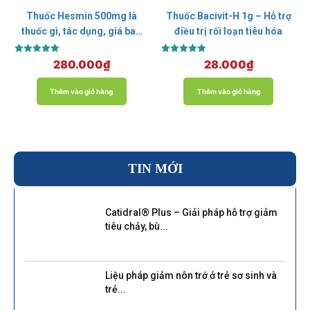
Thuốc Hesmin 500mg là
Thuốc Bacivit-H 1g – Hỗ trợ
thuốc gì, tác dụng, giá bao
điều trị rối loạn tiêu hóa
nhiêu?
Được xếp
Được xếp
280.000
₫
28.000
₫
hạng
hạng
5.00
5.00
5 sao
5 sao
Thêm vào giỏ hàng
Thêm vào giỏ hàng
TIN MỚI
Catidral® Plus – Giải pháp hỗ trợ giảm
tiêu chảy, bù...
Liệu pháp giảm nôn trớ ở trẻ sơ sinh và
trẻ...