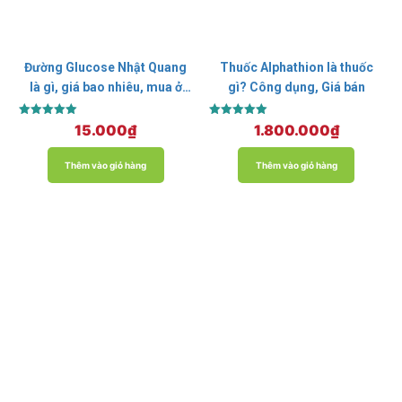
Đường Glucose Nhật Quang
Thuốc Alphathion là thuốc
là gì, giá bao nhiêu, mua ở
gì? Công dụng, Giá bán
đâu?
Được xếp
Được xếp
15.000
₫
1.800.000
₫
hạng
hạng
5.00
5.00
5 sao
5 sao
Thêm vào giỏ hàng
Thêm vào giỏ hàng