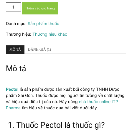
Pectol
Thêm vào giỏ hàng
–
Thuốc
Danh mục:
Sản phẩm thuốc
điều
trị
Thương hiệu:
Thương hiệu khác
ho,
suyễn
và
MÔ TẢ
ĐÁNH GIÁ (1)
các
bệnh
Mô tả
đường
hô
hấp
trên
Pectol
là sản phẩm được sản xuất bởi công ty TNHH Dược
số
phẩm Sài Gòn. Thuốc được mọi người tin tưởng về chất lượng
lượng
và hiệu quả điều trị của nó. Hãy cùng
nhà thuốc online ITP
Pharma
tìm hiểu về thuốc qua bài viết dưới đây.
1. Thuốc Pectol là thuốc gì?