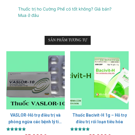
Thuốc trị ho Cường Phế có tốt không? Giá bán?
Mua ở đâu
SẢN PHẨM TƯƠNG TỰ
VASLOR-Hỗ trợ điều trị và
Thuốc Bacivit-H 1g – Hỗ trợ
phòng ngừa các bệnh lý tim
điều trị rối loạn tiêu hóa
mạch.
Được xếp
Được xếp