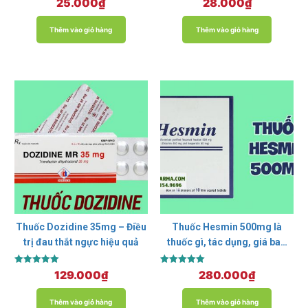
25.000
₫
28.000
₫
hạng
hạng
5.00
5.00
5 sao
5 sao
Thêm vào giỏ hàng
Thêm vào giỏ hàng
Thuốc Dozidine 35mg – Điều
Thuốc Hesmin 500mg là
trị đau thắt ngực hiệu quả
thuốc gì, tác dụng, giá bao
nhiêu?
Được xếp
Được xếp
129.000
₫
280.000
₫
hạng
hạng
5.00
5.00
5 sao
5 sao
Thêm vào giỏ hàng
Thêm vào giỏ hàng