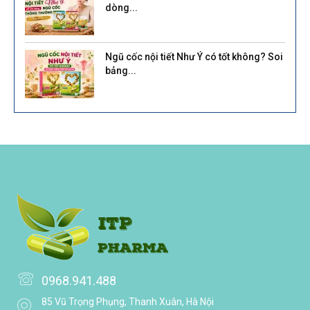
dòng...
Ngũ cốc nội tiết Như Ý có tốt không? Soi
bảng...
0968.941.488
85 Vũ Trọng Phụng, Thanh Xuân, Hà Nội