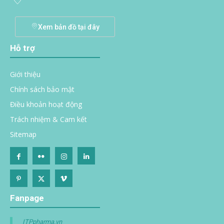
Xem bản đồ tại đây
Hỗ trợ
Giới thiệu
Chính sách bảo mật
Điều khoản hoạt động
Trách nhiệm & Cam kết
Sitemap
Fanpage
ITPpharma.vn