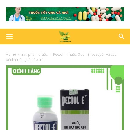
Home
Sản phẩm thuốc
Pectol – Thuốc điều trị ho, suyễn và các
bệnh đường hô hấp trên