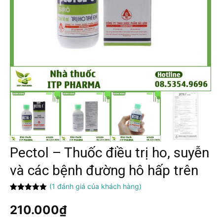
Pectol – Thuốc điều trị ho, suyễn
và các bệnh đường hô hấp trên
(
1
đánh giá của khách hàng)
5.00
1
trên 5
dựa trên
210.000
₫
đánh giá