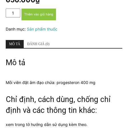
Perfeclly
Thêm vào giỏ hàng
400mg
số
Danh mục:
Sản phẩm thuốc
lượng
MÔ TẢ
ĐÁNH GIÁ (0)
Mô tả
Mỗi viên đặt âm đạo chứa: progesteron 400 mg
Chỉ định, cách dùng, chống chỉ
định và các thông tin khác:
xem trong tờ hướng dẫn sử dụng kèm theo.