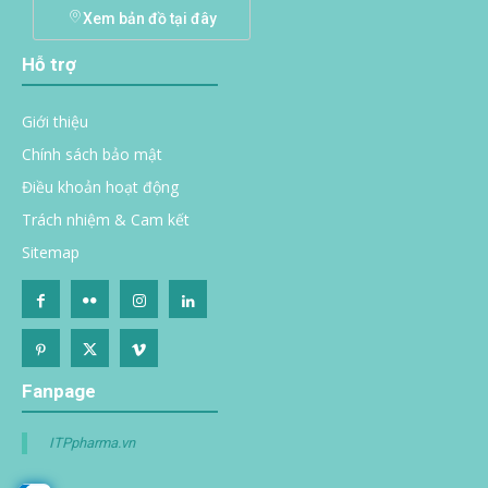
Xem bản đồ tại đây
Hỗ trợ
Giới thiệu
Chính sách bảo mật
Điều khoản hoạt động
Trách nhiệm & Cam kết
Sitemap
Fanpage
ITPpharma.vn