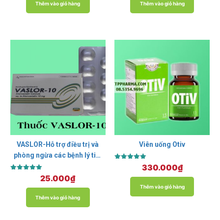
Thêm vào giỏ hàng
Thêm vào giỏ hàng
VASLOR-Hỗ trợ điều trị và
Viên uống Otiv
phòng ngừa các bệnh lý tim
Được xếp
mạch.
330.000
₫
hạng
Được xếp
25.000
₫
5.00
hạng
5 sao
Thêm vào giỏ hàng
5.00
5 sao
Thêm vào giỏ hàng