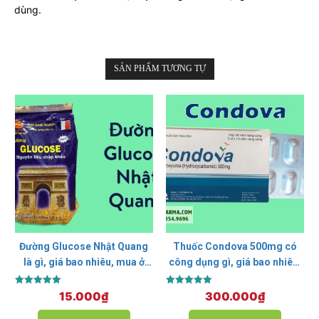
dùng.
SẢN PHẨM TƯƠNG TỰ
Đường Glucose Nhật Quang
Thuốc Condova 500mg có
là gì, giá bao nhiêu, mua ở
công dụng gì, giá bao nhiêu,
đâu?
mua ở đâu?
Được xếp
Được xếp
15.000
₫
300.000
₫
hạng
hạng
5.00
5.00
5 sao
5 sao