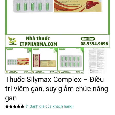
Thuốc Silymax Complex – Điều
trị viêm gan, suy giảm chức năng
gan
(
1
đánh giá của khách hàng)
5.00
1
trên 5