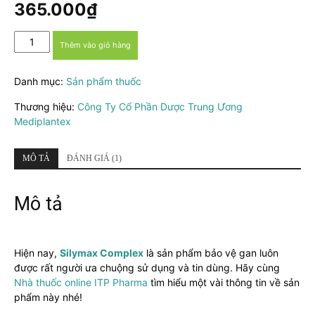
dựa trên
365.000
₫
đánh giá
Thuốc
Thêm vào giỏ hàng
Silymax
Complex
Danh mục:
Sản phẩm thuốc
-
Điều
Thương hiệu:
Công Ty Cổ Phần Dược Trung Ương
trị
Mediplantex
viêm
gan,
suy
MÔ TẢ
ĐÁNH GIÁ (1)
giảm
chức
Mô tả
năng
gan
số
lượng
Hiện nay,
Silymax Complex
là sản phẩm bảo vệ gan luôn
được rất người ưa chuộng sử dụng và tin dùng. Hãy cùng
Nhà thuốc online ITP Pharma
tìm hiểu một vài thông tin về sản
phẩm này nhé!