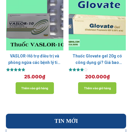
VASLOR-Hỗ trợ điều trị và
Thuốc Glovate gel 20g có
phòng ngừa các bệnh lý tim
công dụng gì? Giá bao
mạch.
nhiêu? Mua ở đâu?
Được xếp
Được xếp
25.000
₫
200.000
₫
hạng
hạng
5.00
4.00
5 sao
5 sao
Thêm vào giỏ hàng
Thêm vào giỏ hàng
TIN MỚI