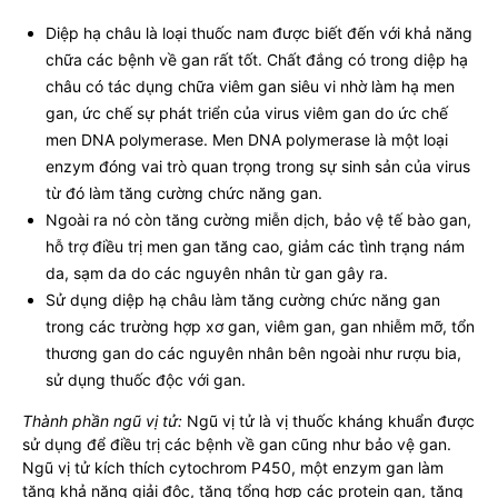
Diệp hạ châu là loại thuốc nam được biết đến với khả năng
chữa các bệnh về gan rất tốt. Chất đắng có trong diệp hạ
châu có tác dụng chữa viêm gan siêu vi nhờ làm hạ men
gan, ức chế sự phát triển của virus viêm gan do ức chế
men DNA polymerase. Men DNA polymerase là một loại
enzym đóng vai trò quan trọng trong sự sinh sản của virus
từ đó làm tăng cường chức năng gan.
Ngoài ra nó còn tăng cường miễn dịch, bảo vệ tế bào gan,
hỗ trợ điều trị men gan tăng cao, giảm các tình trạng nám
da, sạm da do các nguyên nhân từ gan gây ra.
Sử dụng diệp hạ châu làm tăng cường chức năng gan
trong các trường hợp xơ gan, viêm gan, gan nhiễm mỡ, tổn
thương gan do các nguyên nhân bên ngoài như rượu bia,
sử dụng thuốc độc với gan.
Thành phần ngũ vị tử:
Ngũ vị tử là vị thuốc kháng khuẩn được
sử dụng để điều trị các bệnh về gan cũng như bảo vệ gan.
Ngũ vị tử kích thích cytochrom P450, một enzym gan làm
tăng khả năng giải độc, tăng tổng hợp các protein gan, tăng