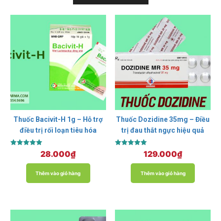
Thuốc Bacivit-H 1g – Hỗ trợ
Thuốc Dozidine 35mg – Điều
điều trị rối loạn tiêu hóa
trị đau thắt ngực hiệu quả
Được xếp
Được xếp
28.000
₫
129.000
₫
hạng
hạng
5.00
5.00
5 sao
5 sao
Thêm vào giỏ hàng
Thêm vào giỏ hàng