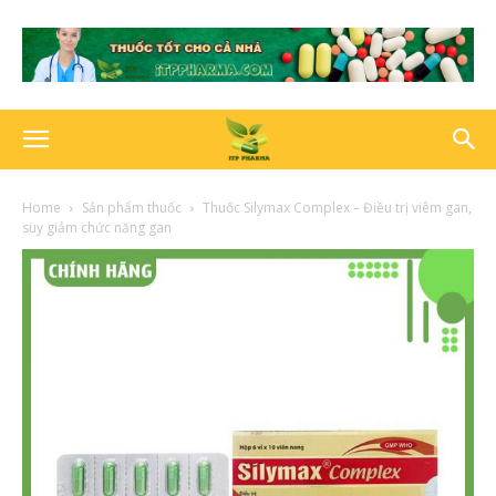
Home
Sản phẩm thuốc
Thuốc Silymax Complex – Điều trị viêm gan,
suy giảm chức năng gan