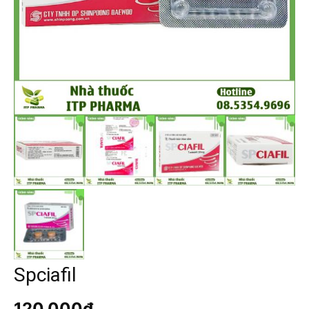
Spciafil
120.000
₫