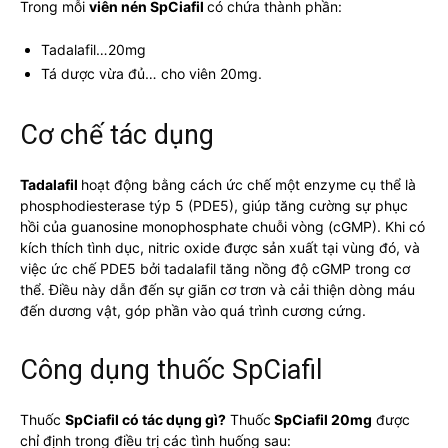
Trong mỗi
viên nén SpCiafil
có chứa thành phần:
Tadalafil…20mg
Tá dược vừa đủ… cho viên 20mg.
Cơ chế tác dụng
Tadalafil
hoạt động bằng cách ức chế một enzyme cụ thể là
phosphodiesterase týp 5 (PDE5), giúp tăng cường sự phục
hồi của guanosine monophosphate chuỗi vòng (cGMP). Khi có
kích thích tình dục, nitric oxide được sản xuất tại vùng đó, và
việc ức chế PDE5 bởi tadalafil tăng nồng độ cGMP trong cơ
thể. Điều này dẫn đến sự giãn cơ trơn và cải thiện dòng máu
đến dương vật, góp phần vào quá trình cương cứng.
Công dụng thuốc SpCiafil
Thuốc
SpCiafil có tác dụng gì?
Thuốc
SpCiafil 20mg
được
chỉ định trong điều trị các tình huống sau: