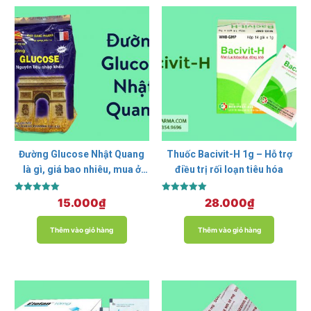
Đường Glucose Nhật Quang
Thuốc Bacivit-H 1g – Hỗ trợ
là gì, giá bao nhiêu, mua ở
điều trị rối loạn tiêu hóa
đâu?
Được xếp
Được xếp
15.000
₫
28.000
₫
hạng
hạng
5.00
5.00
5 sao
5 sao
Thêm vào giỏ hàng
Thêm vào giỏ hàng