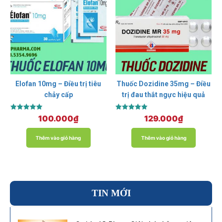
Elofan 10mg – Điều trị tiêu
Thuốc Dozidine 35mg – Điều
chảy cấp
trị đau thắt ngực hiệu quả
Được xếp
Được xếp
100.000
₫
129.000
₫
hạng
hạng
5.00
5.00
5 sao
5 sao
Thêm vào giỏ hàng
Thêm vào giỏ hàng
TIN MỚI