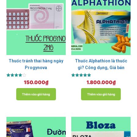
Thuốc tránh thai hàng ngày
Thuốc Alphathion là thuốc
Progynova
gì? Công dụng, Giá bán
Được xếp
Được xếp
150.000
₫
1.800.000
₫
hạng
hạng
4.00
5.00
5 sao
5 sao
Thêm vào giỏ hàng
Thêm vào giỏ hàng