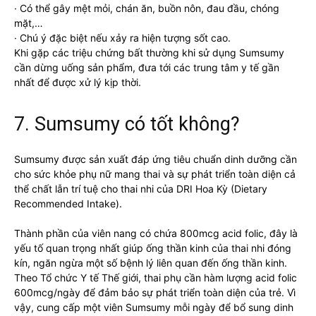
· Có thể gây mệt mỏi, chán ăn, buồn nôn, đau đầu, chóng
mặt,…
· Chú ý đặc biệt nếu xảy ra hiện tượng sốt cao.
Khi gặp các triệu chứng bất thường khi sử dụng Sumsumy
cần dừng uống sản phẩm, đưa tới các trung tâm y tế gần
nhất để được xử lý kịp thời.
7. Sumsumy có tốt không?
Sumsumy được sản xuất đáp ứng tiêu chuẩn dinh dưỡng cần
cho sức khỏe phụ nữ mang thai và sự phát triển toàn diện cả
thể chất lẫn trí tuệ cho thai nhi của DRI Hoa Kỳ (Dietary
Recommended Intake).
Thành phần của viên nang có chứa 800mcg acid folic, đây là
yếu tố quan trọng nhất giúp ống thần kinh của thai nhi đóng
kín, ngăn ngừa một số bệnh lý liên quan đến ống thần kinh.
Theo Tổ chức Y tế Thế giới, thai phụ cần hàm lượng acid folic
600mcg/ngày để đảm bảo sự phát triển toàn diện của trẻ. Vì
vậy, cung cấp một viên Sumsumy mỗi ngày để bổ sung dinh