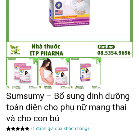
Sumsumy – Bổ sung dinh dưỡng
toàn diện cho phụ nữ mang thai
và cho con bú
(
1
đánh giá của khách hàng)
5.00
1
trên 5