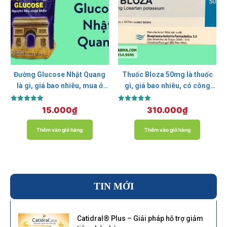
Đường Glucose Nhật Quang
Thuốc Bloza 50mg là thuốc
là gì, giá bao nhiêu, mua ở
gì, giá bao nhiêu, có công
đâu?
dụng gì?
Được xếp
Được xếp
15.000
₫
310.000
₫
hạng
hạng
5.00
5.00
5 sao
5 sao
Thêm vào giỏ hàng
Thêm vào giỏ hàng
TIN MỚI
Catidral® Plus – Giải pháp hỗ trợ giảm