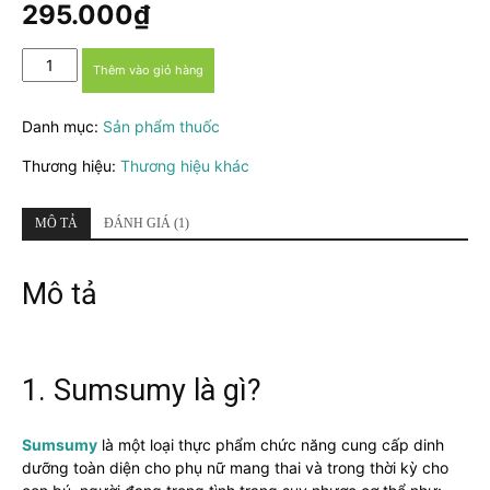
dựa trên
295.000
₫
đánh giá
Sumsumy
Thêm vào giỏ hàng
-
Bổ
Danh mục:
Sản phẩm thuốc
sung
dinh
Thương hiệu:
Thương hiệu khác
dưỡng
toàn
diện
MÔ TẢ
ĐÁNH GIÁ (1)
cho
phụ
Mô tả
nữ
mang
thai
và
cho
1. Sumsumy là gì?
con
bú
Sumsumy
là một loại thực phẩm chức năng cung cấp dinh
số
dưỡng toàn diện cho phụ nữ mang thai và trong thời kỳ cho
lượng