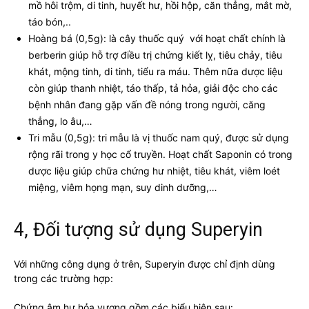
mồ hôi trộm, di tinh, huyết hư, hồi hộp, căn thẳng, mắt mờ,
táo bón,..
Hoàng bá (0,5g): là cây thuốc quý với hoạt chất chính là
berberin giúp hỗ trợ điều trị chứng kiết lỵ, tiêu chảy, tiêu
khát, mộng tinh, di tinh, tiểu ra máu. Thêm nữa dược liệu
còn giúp thanh nhiệt, táo thấp, tả hỏa, giải độc cho các
bệnh nhân đang gặp vấn đề nóng trong người, căng
thẳng, lo âu,…
Tri mẫu (0,5g): tri mẫu là vị thuốc nam quý, được sử dụng
rộng rãi trong y học cổ truyền. Hoạt chất Saponin có trong
dược liệu giúp chữa chứng hư nhiệt, tiêu khát, viêm loét
miệng, viêm họng mạn, suy dinh dưỡng,…
4, Đối tượng sử dụng Superyin
Với những công dụng ở trên, Superyin được chỉ định dùng
trong các trường hợp:
Chứng âm hư hỏa vượng gồm các biểu hiện sau: