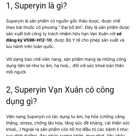
1, Superyin là gì?
Superyin là sản phẩm có nguồn gốc thảo dược, được chế
theo bài thuốc cổ phương “ Đại bổ âm”. Đây là sản phẩm được
sản xuất bởi công ty trách nhiệm hữu hạn Vạn Xuân với
số
đăng ký V596-H12-10
, được Bộ Y tế cho phép sản xuất và
lưu hành trên toàn quốc.
Với dạng bào chế viên nang, sản phẩm mang lại những công
dụng tiện lợi như tư âm, hạ hoả,.. đối với sức khoẻ bản thân
mỗi người.
2, Superyin Vạn Xuân có công
dụng gì?
Viên nang Superyin có tác dụng tư âm, hạ hỏa (chống căng
thẳng, stress, chống lão hóa, tăng sức đề kháng, cải thiện sức
khoẻ,..) Ngoài ra sản phẩm còn hỗ trợ điều trị các bệnh lí như:
suy dinh dưỡng, đau nhức xương khớp, mụn nhọt, tiêu chảy.