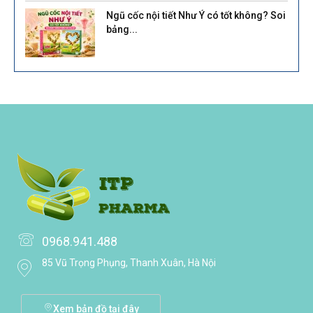
Ngũ cốc nội tiết Như Ý có tốt không? Soi
bảng...
0968.941.488
85 Vũ Trọng Phụng, Thanh Xuân, Hà Nội
Xem bản đồ tại đây