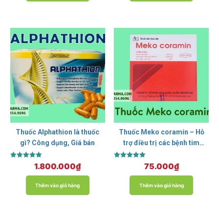
Thuốc Alphathion là thuốc
Thuốc Meko coramin – Hỗ
gì? Công dụng, Giá bán
trợ điều trị các bệnh tim
mạch
Được xếp
Được xếp
1.800.000
₫
75.000
₫
hạng
hạng
5.00
5.00
5 sao
5 sao
Thêm vào giỏ hàng
Thêm vào giỏ hàng