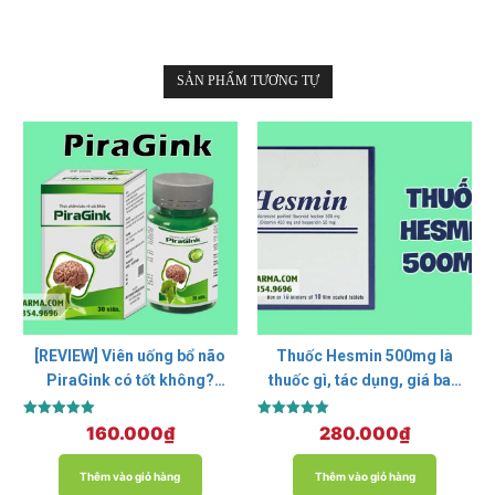
SẢN PHẨM TƯƠNG TỰ
[REVIEW] Viên uống bổ não
Thuốc Hesmin 500mg là
PiraGink có tốt không?
thuốc gì, tác dụng, giá bao
Thành phần, Giá bán
nhiêu?
Được xếp
Được xếp
160.000
₫
280.000
₫
hạng
hạng
5.00
5.00
5 sao
5 sao
Thêm vào giỏ hàng
Thêm vào giỏ hàng