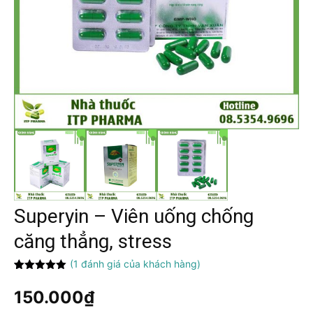
Superyin – Viên uống chống
căng thẳng, stress
(
1
đánh giá của khách hàng)
5.00
1
trên 5
dựa trên
150.000
₫
đánh giá