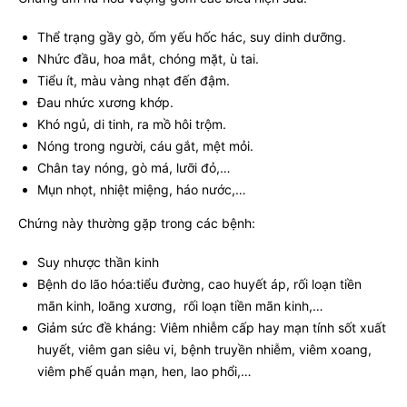
Thể trạng gầy gò, ốm yếu hốc hác, suy dinh dưỡng.
Nhức đầu, hoa mắt, chóng mặt, ù tai.
Tiểu ít, màu vàng nhạt đến đậm.
Đau nhức xương khớp.
Khó ngủ, di tinh, ra mồ hôi trộm.
Nóng trong người, cáu gắt, mệt mỏi.
Chân tay nóng, gò má, lưỡi đỏ,…
Mụn nhọt, nhiệt miệng, háo nước,…
Chứng này thường gặp trong các bệnh:
Suy nhược thần kinh
Bệnh do lão hóa:tiểu đường, cao huyết áp, rối loạn tiền
mãn kinh, loãng xương, rối loạn tiền mãn kinh,…
Giảm sức đề kháng: Viêm nhiễm cấp hay mạn tính sốt xuất
huyết, viêm gan siêu vi, bệnh truyền nhiễm, viêm xoang,
viêm phế quản mạn, hen, lao phổi,…