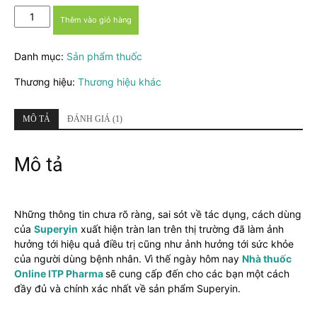
Superyin
Thêm vào giỏ hàng
-
Viên
Danh mục:
Sản phẩm thuốc
uống
chống
Thương hiệu:
Thương hiệu khác
căng
thẳng,
stress
MÔ TẢ
ĐÁNH GIÁ (1)
số
lượng
Mô tả
Những thông tin chưa rõ ràng, sai sót về tác dụng, cách dùng
của
Superyin
xuất hiện tràn lan trên thị trường đã làm ảnh
hưởng tới hiệu quả điều trị cũng như ảnh hưởng tới sức khỏe
của người dùng bệnh nhân. Vì thế ngày hôm nay
Nhà thuốc
Online ITP Pharma
sẽ cung cấp đến cho các bạn một cách
đầy đủ và chính xác nhất về sản phẩm Superyin.