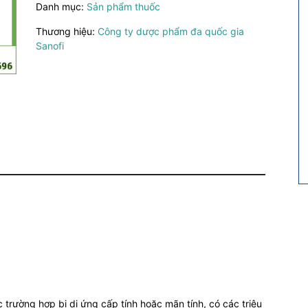
Danh mục:
Sản phẩm thuốc
Thuốc
chống
Thương hiệu:
Công ty dược phẩm đa quốc gia
dị
Sanofi
ứng
số
lượng
trường hợp bị dị ứng cấp tính hoặc mãn tính, có các triệu