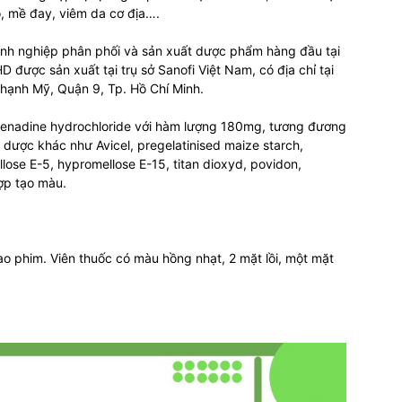
ỏ, mề đay, viêm da cơ địa….
anh nghiệp phân phối và sản xuất dược phẩm hàng đầu tại
D được sản xuất tại trụ sở Sanofi Việt Nam, có địa chỉ tại
ạnh Mỹ, Quận 9, Tp. Hồ Chí Minh.
fenadine hydrochloride với hàm lượng 180mg, tương đương
 dược khác như Avicel, pregelatinised maize starch,
lose E-5, hypromellose E-15, titan dioxyd, povidon,
hợp tạo màu.
o phim. Viên thuốc có màu hồng nhạt, 2 mặt lồi, một mặt