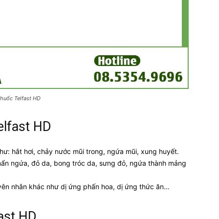
huốc Telfast HD
elfast HD
hư: hắt hơi, chảy nước mũi trong, ngứa mũi, xung huyết.
mẩn ngứa, đỏ da, bong tróc da, sưng đỏ, ngứa thành mảng
yên nhân khác như dị ứng phấn hoa, dị ứng thức ăn…
fast HD