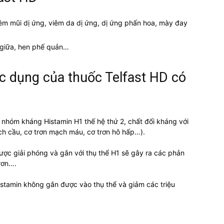
m mũi dị ứng, viêm da dị ứng, dị ứng phấn hoa, mày đay
i giữa, hen phế quản…
c dụng của thuốc Telfast HD có
 nhóm kháng Histamin H1 thế hệ thứ 2, chất đối kháng với
ạch cầu, cơ trơn mạch máu, cơ trơn hô hấp…).
ược giải phóng và gắn với thụ thể H1 sẽ gây ra các phản
rơn….
istamin không gắn được vào thụ thể và giảm các triệu