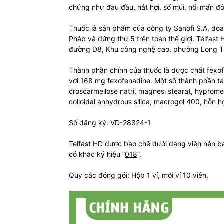
chứng như đau đầu, hắt hơi, sổ mũi, nổi mẩn đ
Thuốc là sản phẩm của công ty Sanofi S.A, do
Pháp và đứng thứ 5 trên toàn thế giới. Telfast H
đường D8, Khu công nghệ cao, phường Long Th
Thành phần chính của thuốc là dược chất fexo
với 168 mg fexofenadine. Một số thành phần tá
croscarmellose natri, magnesi stearat, hypromel
colloidal anhydrous silica, macrogol 400, hỗn 
Số đăng ký: VD-28324-1
Telfast HD được bào chế dưới dạng viên nén ba
có khắc ký hiệu “
018
”.
Quy các đóng gói: Hộp 1 vỉ, mỗi vỉ 10 viên.