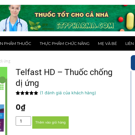
N PHẨM THUỐC
THỰC PHẨM CHỨC NĂNG
MẸ VÀ BÉ
LIÊN
dị ứng
Telfast HD – Thuốc chống
dị ứng
(
1
đánh giá của khách hàng)
5.00
1
trên 5
dựa trên
0
₫
đánh giá
Telfast
Thêm vào giỏ hàng
HD
-