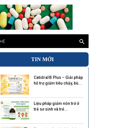
 HỆ
TIN MỚI
Catidral® Plus – Giải pháp
hỗ trợ giảm tiêu chảy, bù...
Liệu pháp giảm nôn trớ ở
trẻ sơ sinh và trẻ...