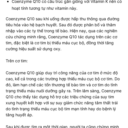
Coenzyme Q10 có cấu trúc gần giống với Vitamin K nên có
hoạt tính tương tự như vitamin này.
Coenzyme Q10 sau khi uống được hấp thu thông qua đường
tiêu hóa vào hệ bạch huyết. Sau đó được phân bố và thâm
nhập vào các ty thể trong tế bào. Hiện nay, qua các nghiên
cứu chứng minh rằng, Coenzyme Q10 tác dụng trên các cơ
tim, đặc biệt là cơ tim bị thiếu máu cục bộ, đồng thời tăng
cường hiệu suất sử dụng oxy.
Trên cơ tim:
Coenzyme Q10 giúp duy trì công năng của cơ tim ở mức độ
cao, kể cả trong các trường hợp thiếu máu cục bộ cơ tim. Do
đó, làm hạn chế các tổn thương tế bào tim và cơ tim do tình
trạng thiếu máu nuôi dưỡng gây ra. Trên lâm sàng, Coenzyme
Q10 cho thấy tác dụng hỗ trợ các triệu chứng của suy tim
xung huyết kết hợp với sự suy giảm chức năng tâm thất trái
do tình trạng thiếu máu cục bộ tim mạn tính hay do bệnh lý
tăng huyết áp.
Sau khi được tìm ra một thời gian, người ta cũng chứng minh