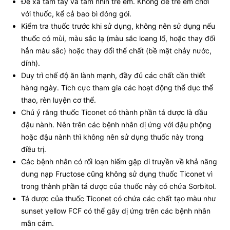
Để xa tầm tay và tầm nhìn trẻ em. Không để trẻ em chơi
với thuốc, kể cả bao bì đóng gói.
Kiểm tra thuốc trước khi sử dụng, không nên sử dụng nếu
thuốc có mùi, màu sắc lạ (màu sắc loang lổ, hoặc thay đổi
hẳn màu sắc) hoặc thay đổi thể chất (bề mặt chảy nước,
dính).
Duy trì chế độ ăn lành mạnh, đầy đủ các chất cần thiết
hàng ngày. Tích cực tham gia các hoạt động thể dục thể
thao, rèn luyện cơ thể.
Chú ý rằng thuốc Ticonet có thành phần tá dược là dầu
đậu nành. Nên trên các bệnh nhân dị ứng với đậu phộng
hoặc đậu nành thì không nên sử dụng thuốc này trong
điều trị.
Các bệnh nhân có rối loạn hiếm gặp di truyền về khả năng
dung nạp Fructose cũng không sử dụng thuốc Ticonet vì
trong thành phần tá dược của thuốc này có chứa Sorbitol.
Tá dược của thuốc Ticonet có chứa các chất tạo màu như
sunset yellow FCF có thể gây dị ứng trên các bệnh nhân
mẫn cảm.