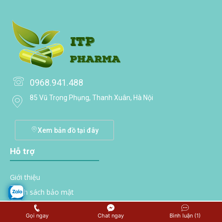
0968.941.488
85 Vũ Trọng Phụng, Thanh Xuân, Hà Nội
Xem bản đồ tại đây
Hỗ trợ
Giới thiệu
Chính sách bảo mật
Điều khoản hoạt động
Gọi ngay
Chat ngay
Bình luận (1)
Trách nhiệm & Cam kết