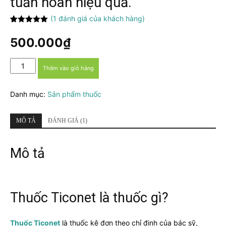
tuần hoàn hiệu quả.
(
1
đánh giá của khách hàng)
5.00
1
trên 5
dựa trên
500.000
₫
đánh giá
Thuốc
Thêm vào giỏ hàng
Ticonet
30mg
Danh mục:
Sản phẩm thuốc
-
Hỗ
trợ
MÔ TẢ
ĐÁNH GIÁ (1)
tuần
hoàn
hiệu
Mô tả
quả.
số
lượng
Thuốc Ticonet là thuốc gì?
Thuốc Ticonet
là thuốc kê đơn theo chỉ định của bác sỹ,