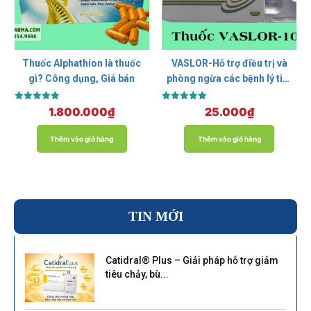
Thuốc Alphathion là thuốc
VASLOR-Hỗ trợ điều trị và
gì? Công dụng, Giá bán
phòng ngừa các bệnh lý tim
mạch.
Được xếp
Được xếp
1.800.000
₫
25.000
₫
hạng
hạng
5.00
5.00
5 sao
5 sao
Thêm vào giỏ hàng
Thêm vào giỏ hàng
TIN MỚI
Catidral® Plus – Giải pháp hỗ trợ giảm
tiêu chảy, bù...