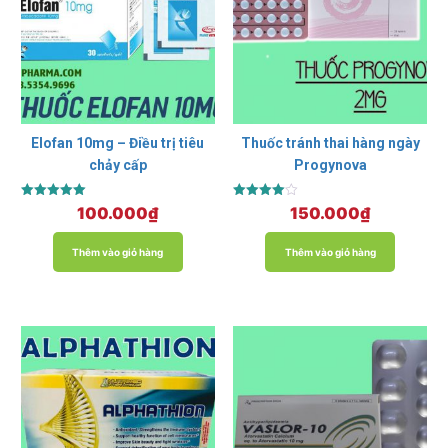
Elofan 10mg – Điều trị tiêu
Thuốc tránh thai hàng ngày
chảy cấp
Progynova
Được xếp
Được xếp
100.000
₫
150.000
₫
hạng
hạng
5.00
4.00
5 sao
5 sao
Thêm vào giỏ hàng
Thêm vào giỏ hàng