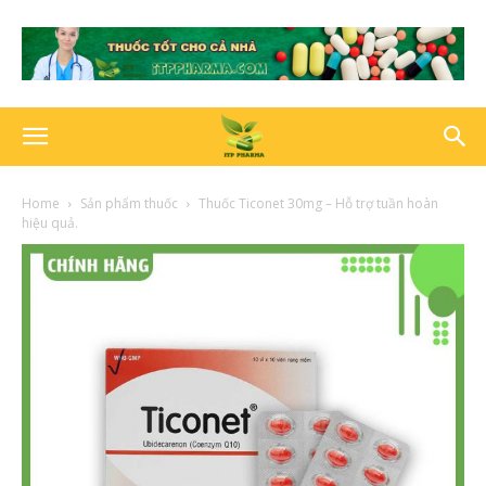
Home
Sản phẩm thuốc
Thuốc Ticonet 30mg – Hỗ trợ tuần hoàn
hiệu quả.