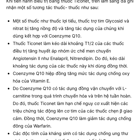
Khi tiến hành điều trị bằng thuốc Ticonet, trên lâm sàng đã ghi
nhận một số tương tác thuốc- thuốc như sau:
Một số thuốc như thuốc lợi tiểu, thuốc trợ tim Glycosid và
nitrat bị tăng nồng độ và tăng tác dụng của chúng khi
dùng kết hợp với Coenzyme Q10.
Thuốc Ticonet làm kéo dài khoảng T1/2 của các thuốc
điều trị tăng huyết áp nhóm ức chế men chuyển
Angiotensin Ⅱ như Enalapril, Nitrendipin. Do đó, kéo dài
khoảng tác dụng của các thuốc này khi dùng đồng thời.
Coenzyme Q10 hiệp đồng tăng mức tác dụng chống oxy
hóa của Vitamin E.
Do Coenzyme Q10 có tác dụng đồng vận chuyển với L-
carnitine trong quá trình chuyển hóa và trên hệ tuần hoàn.
Do đó, thuốc Ticonet làm hạn chế nguy cơ xuất hiện các
triệu chứng tác động lên cơ tim của các thuốc chẹn β giao
cảm. Đồng thời, Coenzyme Q10 làm giảm tác dụng chống
đông của Warfarin.
Các độc tính của kháng sinh có tác dụng chống ung thư